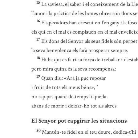
15
La saviesa, el saber i el coneixement de la L
l’amor i la pràctica de les bones obres són dons se
16
Els pecadors han crescut en l’engany i la fosc
els qui en el mal es complauen en el mal envellei
17
Els dons del Senyor als seus fidels són perpet
la seva benvolença els farà prosperar sempre.
18
Hi ha qui es fa ric a força de treballar i d’estal
però mira quina és la seva recompensa:
19
Quan diu: «Ara ja puc reposar
i fruir de tots els meus béns»,
*
no sap pas quant de temps li queda
abans de morir i deixar-ho tot als altres.
El Senyor pot capgirar les situacions
20
Mantén-te fidel en el teu deure, dedica-t’hi