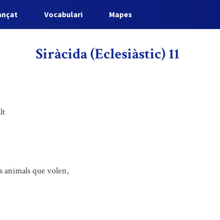
ançat
Vocabulari
Mapes
Siràcida (Eclesiàstic) 11
lt
es animals que volen,