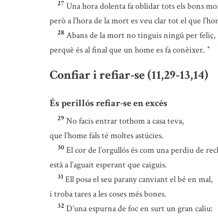
27
Una hora dolenta fa oblidar tots els bons m
però a l’hora de la mort es veu clar tot el que l’ho
28
Abans de la mort no tinguis ningú per feliç,
perquè és al final que un home es fa conèixer.
*
Confiar i refiar-se (11,29-13,14)
És perillós refiar-se en excés
29
No facis entrar tothom a casa teva,
que l’home fals té moltes astúcies.
30
El cor de l’orgullós és com una perdiu de re
està a l’aguait esperant que caiguis.
31
Ell posa el seu parany canviant el bé en mal,
i troba tares a les coses més bones.
32
D’una espurna de foc en surt un gran caliu: