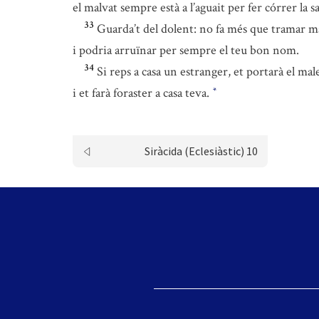
el malvat sempre està a l’aguait per fer córrer la s
33
Guarda’t del dolent: no fa més que tramar m
i podria arruïnar per sempre el teu bon nom.
34
Si reps a casa un estranger, et portarà el mal
i et farà foraster a casa teva.
*
Siràcida (Eclesiàstic) 10