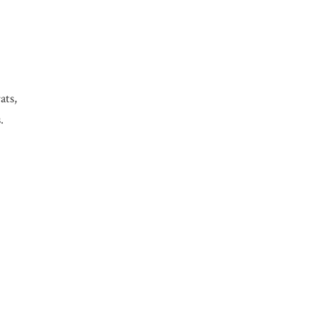
ats,
.