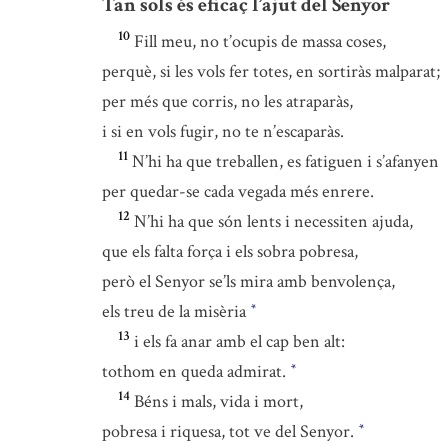
Tan sols és eficaç l’ajut del Senyor
10
Fill meu, no t’ocupis de massa coses,
perquè, si les vols fer totes, en sortiràs malparat;
per més que corris, no les atraparàs,
i si en vols fugir, no te n’escaparàs.
11
N’hi ha que treballen, es fatiguen i s’afanyen
per quedar-se cada vegada més enrere.
12
N’hi ha que són lents i necessiten ajuda,
que els falta força i els sobra pobresa,
però el Senyor se’ls mira amb benvolença,
els treu de la misèria
*
13
i els fa anar amb el cap ben alt:
tothom en queda admirat.
*
14
Béns i mals, vida i mort,
pobresa i riquesa, tot ve del Senyor.
*