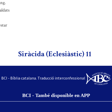
ang.
aldats
estar
Siràcida (Eclesiàstic) 11
BCI - Bíblia catalana. Traducció interconfessional
BCI - També disponible en APP