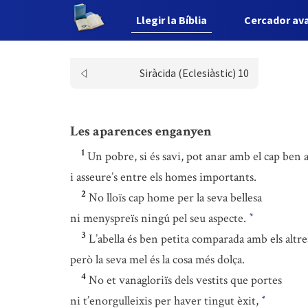
Llegir la Bíblia
Cercador av
Siràcida (Eclesiàstic) 10
Les aparences enganyen
1
Un pobre, si és savi, pot anar amb el cap ben a
i asseure’s entre els homes importants.
2
No lloïs cap home per la seva bellesa
ni menyspreïs ningú pel seu aspecte.
*
3
L’abella és ben petita comparada amb els altr
però la seva mel és la cosa més dolça.
4
No et vanagloriïs dels vestits que portes
ni t’enorgulleixis per haver tingut èxit,
*