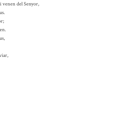
lei venen del Senyor,
us.
or;
xen.
us,
viar,