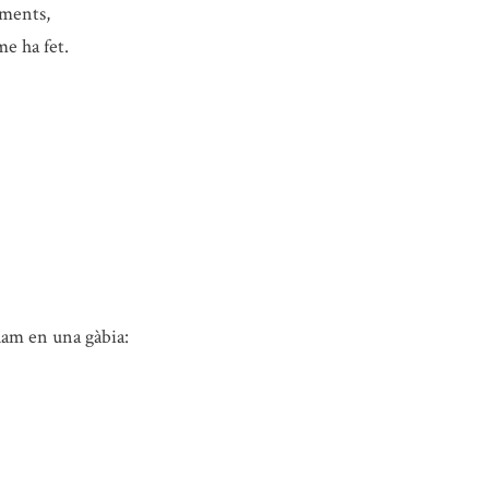
oments,
me ha fet.
clam en una gàbia: