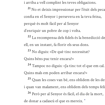
i arriba a vell complint les teves obligacions.
21
No et deixis impressionar per l’èxit dels pec
confia en el Senyor i persevera en la teva feina,
perquè és molt fàcil per al Senyor
d’enriquir un pobre de cop i volta.
22
La recompensa dels fidels és la benedicció d
ell, en un instant, fa florir els seus dons.
23
No diguis: «De què tinc necessitat?
Quins béns puc tenir encara?»
24
Tampoc no diguis: «Ja tinc tot el que em cal.
Quins mals em poden arribar encara?»
25
Quan les coses van bé, ens oblidem de les de
i quan van malament, ens oblidem dels temps feli
26
Però per al Senyor és fàcil, el dia de la mort,
de donar a cadascú el que es mereix.
*