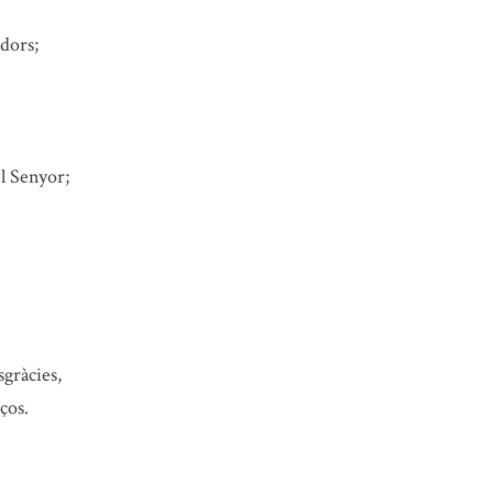
adors;
el Senyor;
sgràcies,
ços.