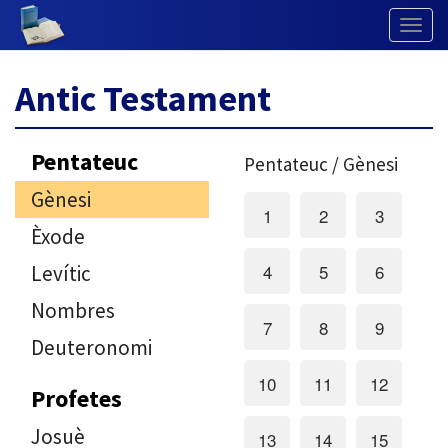
Togg
Navig
Antic Testament
Pentateuc
Pentateuc / Gènesi
Gènesi
1
2
3
Èxode
4
5
6
Levític
Nombres
7
8
9
Deuteronomi
10
11
12
Profetes
Josuè
13
14
15