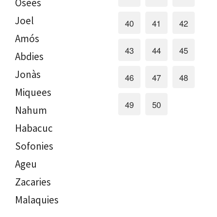
Osees
Joel
40
41
42
Amós
43
44
45
Abdies
Jonàs
46
47
48
Miquees
49
50
Nahum
Habacuc
Sofonies
Ageu
Zacaries
Malaquies