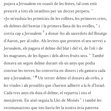
pujava a Jerusalem en ocasió de les festes, tal com està
prescrit a tots els israelites per un decret perpetu.
*
»Jo m’enduia les primícies de les collites, les primeres cries,
els delmes del bestiar i la primera llana de les ovelles,
i
*
7
corria cap a Jerusalem
a donar-ho als sacerdots del llinatge
d’Aaron, per al culte. Als levites que presten el seu servei a
Jerusalem, els pagava el delme del blat i del vi, de l’oli i de
les magranes, de les figues i dels altres fruits secs.
També
*
donava un segon delme durant els sis anys que podia
conrear les terres; ho convertia en diners i els gastava cada
8
any a Jerusalem.
Un tercer delme el donava als orfes, a
*
les viudes i als prosèlits que s’havien adherit a la fe d’Israel.
Cada tres anys els duia el delme, el repartia i ens el
menjàvem. En això seguia la Llei de Moisès
i també les
*
recomanacions que ens havia fet la nostra àvia paterna