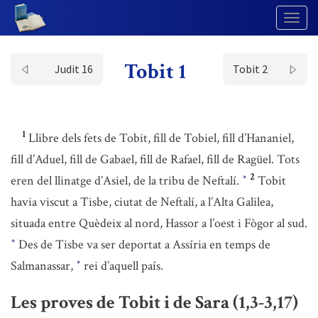
Togg
Navig
Tobit 1
Judit 16
Tobit 2
1
Llibre dels fets de Tobit, fill de Tobiel, fill d’Hananiel,
fill d’Aduel, fill de Gabael, fill de Rafael, fill de Ragüel. Tots
2
eren del llinatge d’Asiel, de la tribu de Neftalí.
Tobit
*
havia viscut a Tisbe, ciutat de Neftalí, a l’Alta Galilea,
situada entre Quèdeix al nord, Hassor a l’oest i Fògor al sud.
Des de Tisbe va ser deportat a Assíria en temps de
*
Salmanassar,
rei d’aquell país.
*
Les proves de Tobit i de Sara (1,3-3,17)