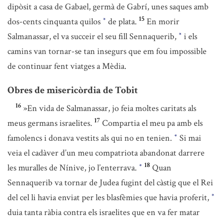
dipòsit a casa de Gabael, germà de Gabrí, unes saques amb
15
dos-cents cinquanta quilos
de plata.
En morir
*
Salmanassar, el va succeir el seu fill Sennaquerib,
i els
*
camins van tornar-se tan insegurs que em fou impossible
de continuar fent viatges a Mèdia.
Obres de misericòrdia de Tobit
16
»En vida de Salmanassar, jo feia moltes caritats als
17
meus germans israelites.
Compartia el meu pa amb els
famolencs i donava vestits als qui no en tenien.
Si mai
*
veia el cadàver d’un meu compatriota abandonat darrere
18
les muralles de Nínive, jo l’enterrava.
Quan
*
Sennaquerib va tornar de Judea fugint del càstig que el Rei
del cel li havia enviat per les blasfèmies que havia proferit,
*
duia tanta ràbia contra els israelites que en va fer matar