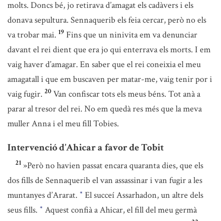
molts. Doncs bé, jo retirava d’amagat els cadàvers i els
donava sepultura. Sennaquerib els feia cercar, però no els
19
va trobar mai.
Fins que un ninivita em va denunciar
davant el rei dient que era jo qui enterrava els morts. I em
vaig haver d’amagar. En saber que el rei coneixia el meu
amagatall i que em buscaven per matar-me, vaig tenir por i
20
vaig fugir.
Van confiscar tots els meus béns. Tot anà a
parar al tresor del rei. No em quedà res més que la meva
muller Anna i el meu fill Tobies.
Intervenció d’Ahicar a favor de Tobit
21
»Però no havien passat encara quaranta dies, que els
dos fills de Sennaquerib el van assassinar i van fugir a les
muntanyes d’Ararat.
El succeí Assarhadon, un altre dels
*
seus fills.
Aquest confià a Ahicar, el fill del meu germà
*