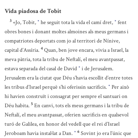
Vida piadosa de Tobit
3
«Jo, Tobit,
he seguit tota la vida el camí dret,
fent
*
*
obres bones i donant moltes almoines als meus germans i
compatriotes deportats com jo al territori de Nínive,
4
capital d’Assíria.
Quan, ben jove encara, vivia a Israel, la
meva pàtria, tota la tribu de Neftalí, el meu avantpassat,
estava separada del casal de David
i de Jerusalem.
*
Jerusalem era la ciutat que Déu s’havia escollit d’entre totes
les tribus d’Israel perquè s’hi oferissin sacrificis.
Per això
*
hi havien construït i consagrat per sempre el santuari on
5
Déu habita.
En canvi, tots els meus germans i la tribu de
Neftalí, el meu avantpassat, oferien sacrificis en qualsevol
turó de Galilea, en honor del vedell que el rei d’Israel
6
Jeroboam havia instal·lat a Dan.
Sovint jo era l’únic que
*