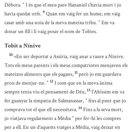
Dèbora.
I és que el meu pare Hananiel s’havia mort i jo
*
9
havia quedat orfe.
Quan em vaig fer un home, em vaig
casar amb una noia de la meva mateixa tribu.
Em va
*
donar un fill i li vaig posar el nom de Tobies.
Tobit a Nínive
10
»En ser deportat a Assíria, vaig anar a raure a Nínive.
Tots els meus parents i els meus compatriotes menjaven els
11
mateixos aliments que els pagans,
però jo em guardava
12
prou de menjar-ne.
I com que en la meva ànima
*
13
sempre tenia viu el pensament de Déu,
l’Altíssim em va
fer guanyar la simpatia de Salmanassar,
fins al punt que jo
*
14
comprava tot el que ell necessitava.
Fins a la seva mort,
jo viatjava regularment a Mèdia
per fer-hi les compres
*
per a ell. En un d’aquests viatges a Mèdia, vaig deixar en