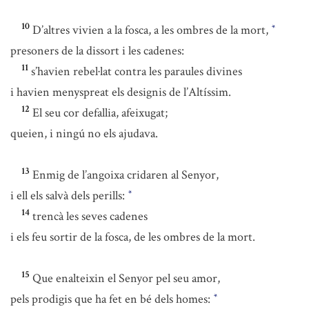
10
D’altres vivien a la fosca, a les ombres de la mort,
*
presoners de la dissort i les cadenes:
11
s’havien rebel·lat contra les paraules divines
i havien menyspreat els designis de l’Altíssim.
12
El seu cor defallia, afeixugat;
queien, i ningú no els ajudava.
13
Enmig de l’angoixa cridaren al Senyor,
i ell els salvà dels perills:
*
14
trencà les seves cadenes
i els feu sortir de la fosca, de les ombres de la mort.
15
Que enalteixin el Senyor pel seu amor,
pels prodigis que ha fet en bé dels homes:
*