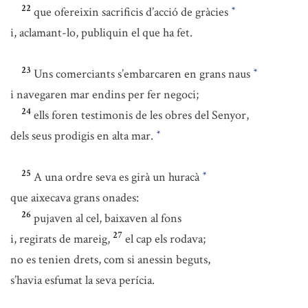
22
que ofereixin sacrificis d’acció de gràcies
*
i, aclamant-lo, publiquin el que ha fet.
23
Uns comerciants s’embarcaren en grans naus
*
i navegaren mar endins per fer negoci;
24
ells foren testimonis de les obres del Senyor,
dels seus prodigis en alta mar.
*
25
A una ordre seva es girà un huracà
*
que aixecava grans onades:
26
pujaven al cel, baixaven al fons
27
i, regirats de mareig,
el cap els rodava;
no es tenien drets, com si anessin beguts,
s’havia esfumat la seva perícia.