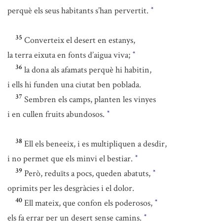
perquè els seus habitants s’han pervertit.
*
35
Converteix el desert en estanys,
la terra eixuta en fonts d’aigua viva;
*
36
la dona als afamats perquè hi habitin,
i ells hi funden una ciutat ben poblada.
37
Sembren els camps, planten les vinyes
i en cullen fruits abundosos.
*
38
Ell els beneeix, i es multipliquen a desdir,
i no permet que els minvi el bestiar.
*
39
Però, reduïts a pocs, queden abatuts,
*
oprimits per les desgràcies i el dolor.
40
Ell mateix, que confon els poderosos,
*
els fa errar per un desert sense camins.
*