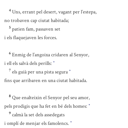
4
Uns, errant pel desert, vagant per l’estepa,
no trobaven cap ciutat habitada;
5
patien fam, passaven set
i els flaquejaven les forces.
6
Enmig de l’angoixa cridaren al Senyor,
i ell els salvà dels perills:
*
7
els guià per una pista segura
*
fins que arribaren en una ciutat habitada.
8
Que enalteixin el Senyor pel seu amor,
pels prodigis que ha fet en bé dels homes:
*
9
calmà la set dels assedegats
i omplí de menjar els famolencs.
*