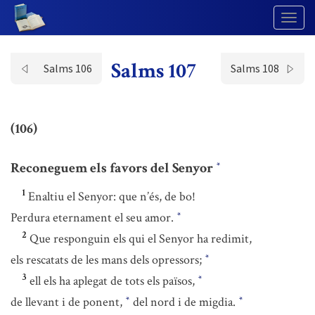
Togg
Navig
Salms 107
Salms 106
Salms 108
(106)
Reconeguem els favors del Senyor
*
1
Enaltiu el Senyor: que n’és, de bo!
Perdura eternament el seu amor.
*
2
Que responguin els qui el Senyor ha redimit,
els rescatats de les mans dels opressors;
*
3
ell els ha aplegat de tots els països,
*
de llevant i de ponent,
del nord i de migdia.
*
*