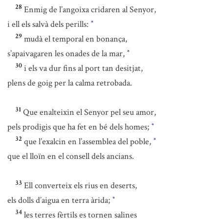
28
Enmig de l’angoixa cridaren al Senyor,
i ell els salvà dels perills:
*
29
mudà el temporal en bonança,
s’apaivagaren les onades de la mar,
*
30
i els va dur fins al port tan desitjat,
plens de goig per la calma retrobada.
31
Que enalteixin el Senyor pel seu amor,
pels prodigis que ha fet en bé dels homes;
*
32
que l’exalcin en l’assemblea del poble,
*
que el lloïn en el consell dels ancians.
33
Ell converteix els rius en deserts,
els dolls d’aigua en terra àrida;
*
34
les terres fèrtils es tornen salines