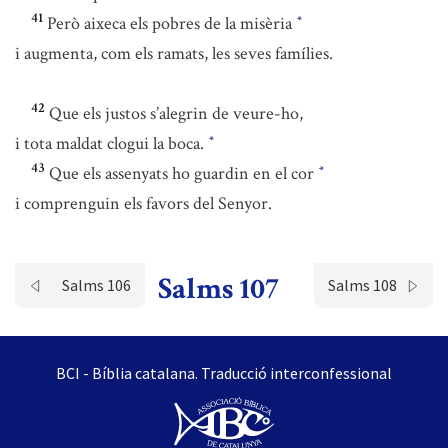
41
Però aixeca els pobres de la misèria
*
i augmenta, com els ramats, les seves famílies.
42
Que els justos s’alegrin de veure-ho,
i tota maldat clogui la boca.
*
43
Que els assenyats ho guardin en el cor
*
i comprenguin els favors del Senyor.
Salms 107
Salms 106
Salms 108
BCI - Bíblia catalana. Traducció interconfessional