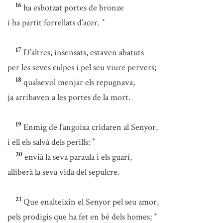
16
ha esbotzat portes de bronze
i ha partit forrellats d’acer.
*
17
D’altres, insensats, estaven abatuts
per les seves culpes i pel seu viure pervers;
18
qualsevol menjar els repugnava,
ja arribaven a les portes de la mort.
19
Enmig de l’angoixa cridaren al Senyor,
i ell els salvà dels perills:
*
20
envià la seva paraula i els guarí,
alliberà la seva vida del sepulcre.
21
Que enalteixin el Senyor pel seu amor,
pels prodigis que ha fet en bé dels homes;
*