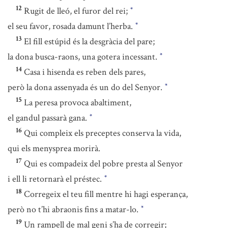
12
Rugit de lleó, el furor del rei;
*
el seu favor, rosada damunt l’herba.
*
13
El fill estúpid és la desgràcia del pare;
la dona busca-raons, una gotera incessant.
*
14
Casa i hisenda es reben dels pares,
però la dona assenyada és un do del Senyor.
*
15
La peresa provoca abaltiment,
el gandul passarà gana.
*
16
Qui compleix els preceptes conserva la vida,
qui els menysprea morirà.
17
Qui es compadeix del pobre presta al Senyor
i ell li retornarà el préstec.
*
18
Corregeix el teu fill mentre hi hagi esperança,
però no t’hi abraonis fins a matar-lo.
*
19
Un rampell de mal geni s’ha de corregir;