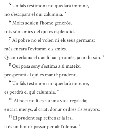
5
Un fals testimoni no quedarà impune,
no s’escaparà el qui calumnia.
*
6
Molts adulen l’home generós,
tots són amics del qui és esplèndid.
7
Al pobre no el volen ni els seus germans;
més encara l’evitaran els amics.
Quan reclama el que li han promès, ja no hi són.
*
8
Qui posa seny s’estima a si mateix,
prosperarà el qui es manté prudent.
9
Un fals testimoni no quedarà impune,
es perdrà el qui calumnia.
*
10
Al neci no li escau una vida regalada;
encara menys, al criat, donar ordres als senyors.
11
El prudent sap refrenar la ira,
li és un honor passar per alt l’ofensa.
*