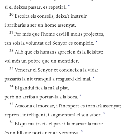
si el deixes passar, es repetirà.
*
20
Escolta els consells, deixa’t instruir
i arribaràs a ser un home assenyat.
21
Per més que l’home cavil·li molts projectes,
tan sols la voluntat del Senyor es compleix.
*
22
Allò que els humans aprecien és la lleialtat:
val més un pobre que un mentider.
23
Venerar el Senyor et condueix a la vida:
passaràs la nit tranquil a resguard del mal.
*
24
El gandul fica la mà al plat,
però no arriba a portar-la a la boca.
*
25
Atacona el mordaç, i l’inexpert es tornarà assenyat;
reprèn l’intel·ligent, i augmentarà el seu saber.
*
26
El qui maltracta el pare i fa marxar la mare
és un fill que porta pena i vergonya.
*