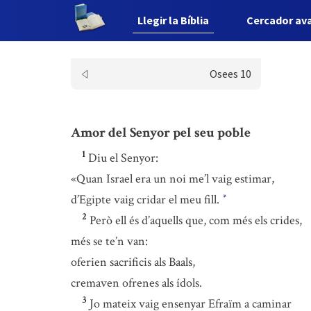
Llegir la Bíblia
Cercador av
Osees 10
Amor del Senyor pel seu poble
1
Diu el Senyor:
«Quan Israel era un noi me’l vaig estimar,
d’Egipte vaig cridar el meu fill.
*
2
Però ell és d’aquells que, com més els crides,
més se te’n van:
oferien sacrificis als Baals,
cremaven ofrenes als ídols.
3
Jo mateix vaig ensenyar Efraïm a caminar