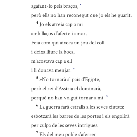
agafant-lo pels braços,
*
però ells no han reconegut que jo els he guarit.
4
Jo els atreia cap a mi
amb llaços d’afecte i amor.
Feia com qui aixeca un jou del coll
i deixa lliure la boca,
m’acostava cap a ell
i li donava menjar.
*
5
»No tornarà al país d’Egipte,
però el rei d’Assíria el dominarà,
perquè no han volgut tornar a mi.
*
6
La guerra farà estralls a les seves ciutats:
esbotzarà les barres de les portes i els engolirà
per culpa de les seves intrigues.
7
Els del meu poble s’aferren