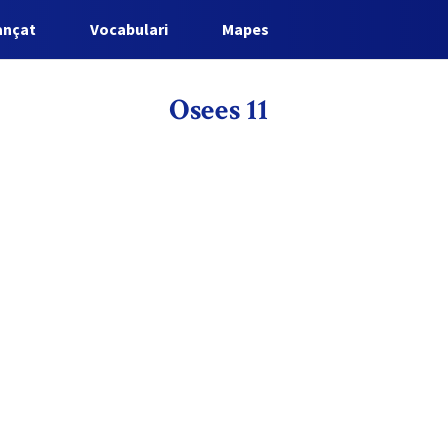
ançat
Vocabulari
Mapes
Osees 11