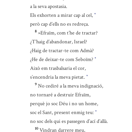
a la seva apostasia.
Els exhorten a mirar cap al cel,
*
però cap d’ells no es redreça.
8
»Efraïm, com t’he de tractar?
¿T’haig d’abandonar, Israel?
¿Haig de tractar-te com Admà?
¿He de deixar-te com Seboïm?
*
Això em trasbalsaria el cor,
s’encendria la meva pietat.
*
9
No cediré a la meva indignació,
no tornaré a destruir Efraïm,
perquè jo soc Déu i no un home,
soc el Sant, present enmig teu:
*
no soc dels qui es passegen d’ací d’allà.
10
Vindran darrere meu,