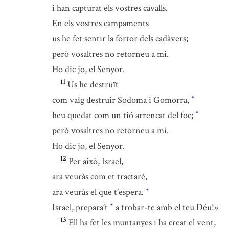
i han capturat els vostres cavalls.
En els vostres campaments
us he fet sentir la fortor dels cadàvers;
però vosaltres no retorneu a mi.
Ho dic jo, el Senyor.
11
Us he destruït
com vaig destruir Sodoma i Gomorra,
*
heu quedat com un tió arrencat del foc;
*
però vosaltres no retorneu a mi.
Ho dic jo, el Senyor.
12
Per això, Israel,
ara veuràs com et tractaré,
ara veuràs el que t’espera.
*
Israel, prepara’t
a trobar-te amb el teu Déu!»
*
13
Ell ha fet les muntanyes i ha creat el vent,