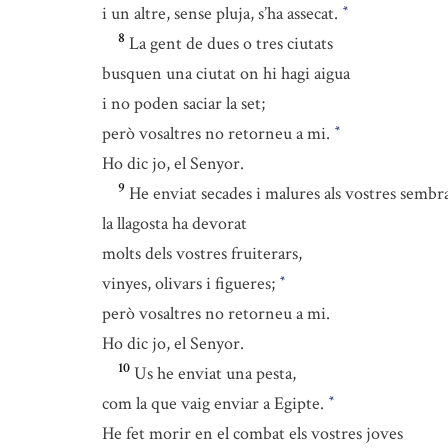
i un altre, sense pluja, s’ha assecat.
*
8
La gent de dues o tres ciutats
busquen una ciutat on hi hagi aigua
i no poden saciar la set;
però vosaltres no retorneu a mi.
*
Ho dic jo, el Senyor.
9
He enviat secades i malures als vostres sembra
la llagosta ha devorat
molts dels vostres fruiterars,
vinyes, olivars i figueres;
*
però vosaltres no retorneu a mi.
Ho dic jo, el Senyor.
10
Us he enviat una pesta,
com la que vaig enviar a Egipte.
*
He fet morir en el combat els vostres joves