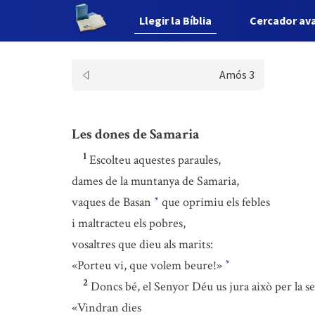
Llegir la Bíblia
Cercador av
Amós 3
Les dones de Samaria
1
Escolteu aquestes paraules,
dames de la muntanya de Samaria,
vaques de Basan
que oprimiu els febles
*
i maltracteu els pobres,
vosaltres que dieu als marits:
«Porteu vi, que volem beure!»
*
2
Doncs bé, el Senyor Déu us jura això per la s
«Vindran dies