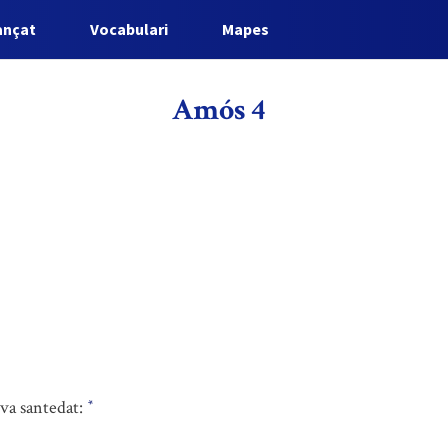
ançat
Vocabulari
Mapes
Amós 4
eva santedat:
*