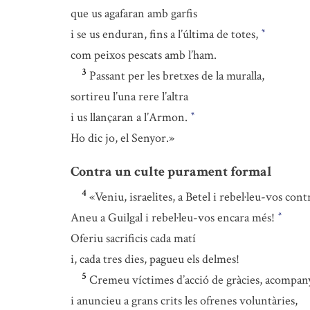
que us agafaran amb garfis
i se us enduran, fins a l’última de totes,
*
com peixos pescats amb l’ham.
3
Passant per les bretxes de la muralla,
sortireu l’una rere l’altra
i us llançaran a l’Armon.
*
Ho dic jo, el Senyor.»
Contra un culte purament formal
4
«Veniu, israelites, a Betel i rebel·leu-vos cont
Aneu a Guilgal i rebel·leu-vos encara més!
*
Oferiu sacrificis cada matí
i, cada tres dies, pagueu els delmes!
5
Cremeu víctimes d’acció de gràcies, acompanya
i anuncieu a grans crits les ofrenes voluntàries,