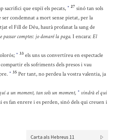
27
sacrifici que expiï els pecats,
sinó tan sols
*
e ser condemnat a mort sense pietat, per la
jat el Fill de Déu, haurà profanat la sang de
 passar comptes: jo donaré la paga.
I encara:
El
33
dolorós;
els uns us convertíreu en espectacle
*
compartir els sofriments dels presos i vau
35
mpre.
Per tant, no perdeu la vostra valentia, ja
*
quí a un moment, tan sols un moment,
vindrà el qui
*
 es fan enrere i es perden, sinó dels qui creuen i
Carta als Hebreus 11