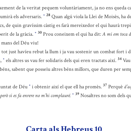
ixement de la veritat pequem voluntàriament, ja no ens queda cap 
28
nsumirà els adversaris.
Quan algú viola la Llei de Moisès, ha d
*
s, de quin gravíssim càstig es farà mereixedor el qui haurà trepit
30
perit de la gràcia.
Prou coneixem el qui ha dit:
A mi em toca de
*
n mans del Déu viu!
ot just havíeu rebut la llum i ja vau sostenir un combat fort i 
34
s,
els altres us vau fer solidaris dels qui eren tractats així.
Vau 
*
 béns, sabent que posseïu altres béns millors, que duren per se
37
oluntat de Déu
i obtenir així el que ell ha promès.
Perquè
d’a
*
39
 però si es fa enrere no m’hi complauré.
Nosaltres no som dels qui
*
Carta als Hebreus 10