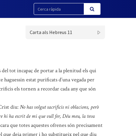
Carta als Hebreus 11
 del tot incapaç de portar a la plenitud els qui
lte haguessin estat purificats d’una vegada per
crificis els tornen a recordar cada any que són
Crist diu:
No has volgut sacrificis ni oblacions, però
re hi ha escrit de mi que vull fer, Déu meu, la teva
ncara que totes aquestes ofrenes són precisament
l que deia primer i ho substitueix pel que diu