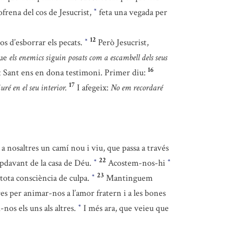
ofrena del cos de Jesucrist,
feta una vegada per
*
12
os d’esborrar els pecats.
Però Jesucrist,
*
que
els enemics siguin posats com a escambell dels seus
16
it Sant ens en dona testimoni. Primer diu:
17
iuré en el seu interior.
I afegeix:
No em recordaré
 a nosaltres un camí nou i viu, que passa a través
22
apdavant de la casa de Déu.
Acostem-nos-hi
*
*
23
e tota consciència de culpa.
Mantinguem
*
res per animar-nos a l’amor fratern i a les bones
nos els uns als altres.
I més ara, que veieu que
*