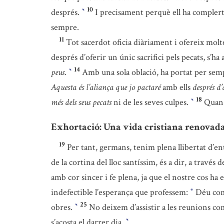
10
després.
I precisament perquè ell ha complert 
*
sempre.
11
Tot sacerdot oficia diàriament i ofereix molt
després d’oferir un únic sacrifici pels pecats, s’h
14
peus
.
Amb una sola oblació, ha portat per sempr
*
Aquesta és l’aliança que jo pactaré
amb ells
després d’
18
més dels seus pecats
ni de les seves culpes.
Quan 
*
Exhortació: Una vida cristiana renovad
19
Per tant, germans, tenim plena llibertat d’en
de la cortina del lloc santíssim, és a dir, a través 
amb cor sincer i fe plena, ja que el nostre cos ha 
indefectible l’esperança que professem:
Déu comp
*
25
obres.
No deixem d’assistir a les reunions co
*
s’acosta el darrer dia.
*