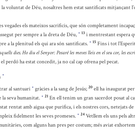
la voluntat de Déu, nosaltres hem estat santificats mitjançant l’
es vegades els mateixos sacrificis, que són completament incapaç
13
a assegut per sempre a la dreta de Déu,
i mentrestant espera 
*
15
e a la plenitud els qui ara són santificats.
Fins i tot l’Esper
*
aquells dies. Ho diu el Senyor: Posaré les meves lleis en el seu cor, les escr
el perdó ha estat concedit, ja no cal cap ofrena pel pecat.
a
*
20
trar al santuari
gràcies a la sang de Jesús;
ell ha inaugurat per
*
21
de la seva humanitat.
En ell tenim un gran sacerdot posat al c
*
estat rentat amb aigua que purifica, i els nostres cors, netejats d
24
leix fidelment les seves promeses.
Vetllem els uns pels alt
*
munitàries, com alguns han pres per costum; més aviat exhortem-