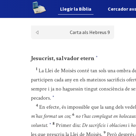
Llegir la Bíblia
Cercador av
Carta als Hebreus 9
Jesucrist, salvador etern
*
1
La Llei de Moisès conté tan sols una ombra de
participen cada any en els mateixos sacrificis ofer
sempre i ja no haguessin tingut consciència de ser 
pecadors.
*
4
En efecte, és impossible que la sang dels vedell
6
m’has format un cos;
no t’has complagut en holocausto
8
voluntat.
Primer diu:
De sacrificis i oblacions
i
ho
*
9
les que prescriu la Llei de Moisès.
Però després 