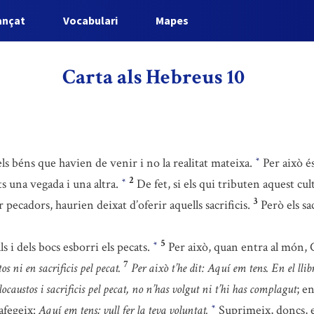
ançat
Vocabulari
Mapes
Carta als Hebreus 10
ls béns que havien de venir i no la realitat mateixa.
Per això és
*
2
ts una vegada i una altra.
De fet, si els qui tributen aquest cu
*
3
pecadors, haurien deixat d’oferir aquells sacrificis.
Però els sa
5
s i dels bocs esborri els pecats.
Per això, quan entra al món, 
*
7
s ni en sacrificis pel pecat.
Per això t’he dit: Aquí em tens. En el llib
locaustos i sacrificis pel pecat, no n’has volgut ni t’hi has complagut
; e
afegeix:
Aquí em tens; vull fer la teva voluntat.
Suprimeix, doncs, e
*