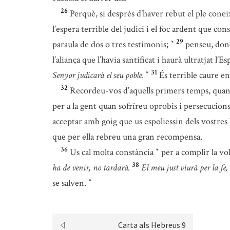
26
Perquè, si després d’haver rebut el ple cone
l’espera terrible del judici i el foc ardent que co
29
paraula de dos o tres testimonis;
penseu, donc
*
l’aliança que l’havia santificat i haurà ultratjat l’Es
31
Senyor judicarà el seu poble.
És terrible caure e
*
32
Recordeu-vos d’aquells primers temps, quan t
per a la gent quan sofríreu oprobis i persecucion
acceptar amb goig que us espoliessin dels vostres
que per ella rebreu una gran recompensa.
36
Us cal molta constància
per a complir la v
*
38
ha de venir, no tardarà.
El meu just viurà per la fe,
se salven.
*
Carta als Hebreus 9