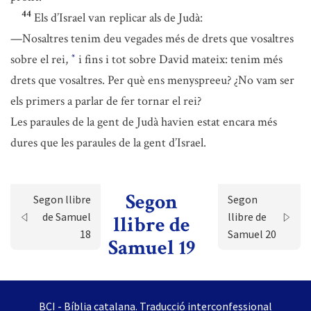
44
Els d’Israel van replicar als de Judà:
—Nosaltres tenim deu vegades més de drets que vosaltres
sobre el rei,
i fins i tot sobre David mateix: tenim més
*
drets que vosaltres. Per què ens menyspreeu? ¿No vam ser
els primers a parlar de fer tornar el rei?
Les paraules de la gent de Judà havien estat encara més
dures que les paraules de la gent d’Israel.
Segon
Segon llibre
Segon
de Samuel
llibre de
llibre de
18
Samuel 20
Samuel 19
BCI - Bíblia catalana. Traducció interconfessional