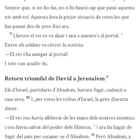
Senyor que, si no ho fas, no n’hi haurà cap que passi aquesta
nit amb tu! Aquesta fora la pitjor situació de totes les que
has passat des de jove fins ara.
9
Llavors el rei es va alçar i anà a asseure’s al portal.
*
Entre els soldats va córrer la notícia:
—El rei s’ha assegut al portal!
I tots van acudir-hi.
9
Retorn triomfal de David a Jerusalem
Els d’Israel, partidaris d’Absalom, havien fugit, cadascú a
10
casa seva.
I, per totes les tribus d’Israel, la gent discutia
dient:
—El rei ens havia alliberat de les mans dels nostres enemics
i ens havia salvat del poder dels filisteus,
i ara ha hagut de
*
11
fugir del país per escapar-se d’Absalom.
Però Absalom, a