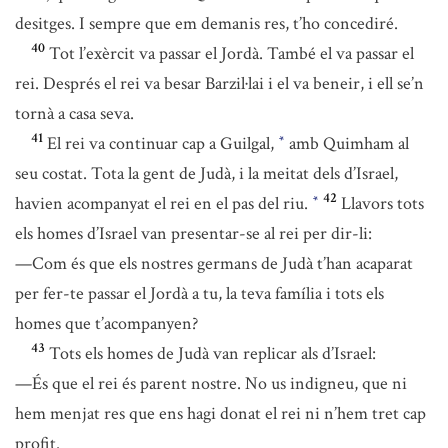
desitges. I sempre que em demanis res, t’ho concediré.
40
Tot l’exèrcit va passar el Jordà. També el va passar el
rei. Després el rei va besar Barzil·lai i el va beneir, i ell se’n
tornà a casa seva.
41
El rei va continuar cap a Guilgal,
amb Quimham al
*
seu costat. Tota la gent de Judà, i la meitat dels d’Israel,
42
havien acompanyat el rei en el pas del riu.
Llavors tots
*
els homes d’Israel van presentar-se al rei per dir-li:
—Com és que els nostres germans de Judà t’han acaparat
per fer-te passar el Jordà a tu, la teva família i tots els
homes que t’acompanyen?
43
Tots els homes de Judà van replicar als d’Israel:
—És que el rei és parent nostre. No us indigneu, que ni
hem menjat res que ens hagi donat el rei ni n’hem tret cap
profit.