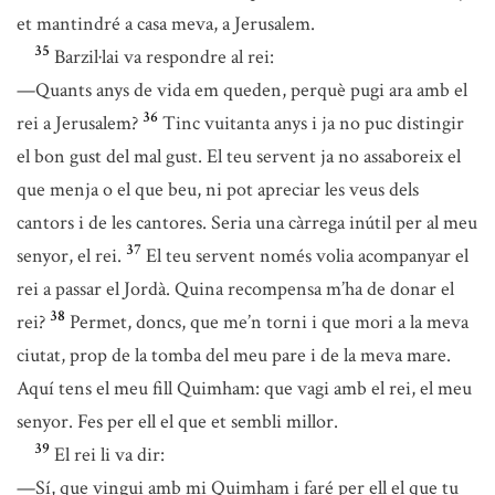
et mantindré a casa meva, a Jerusalem.
35
Barzil·lai va respondre al rei:
—Quants anys de vida em queden, perquè pugi ara amb el
36
rei a Jerusalem?
Tinc vuitanta anys i ja no puc distingir
el bon gust del mal gust. El teu servent ja no assaboreix el
que menja o el que beu, ni pot apreciar les veus dels
cantors i de les cantores. Seria una càrrega inútil per al meu
37
senyor, el rei.
El teu servent només volia acompanyar el
rei a passar el Jordà. Quina recompensa m’ha de donar el
38
rei?
Permet, doncs, que me’n torni i que mori a la meva
ciutat, prop de la tomba del meu pare i de la meva mare.
Aquí tens el meu fill Quimham: que vagi amb el rei, el meu
senyor. Fes per ell el que et sembli millor.
39
El rei li va dir:
—Sí, que vingui amb mi Quimham i faré per ell el que tu