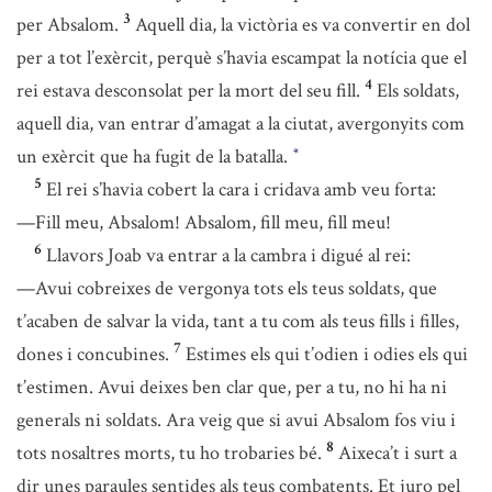
3
per Absalom.
Aquell dia, la victòria es va convertir en dol
per a tot l’exèrcit, perquè s’havia escampat la notícia que el
4
rei estava desconsolat per la mort del seu fill.
Els soldats,
aquell dia, van entrar d’amagat a la ciutat, avergonyits com
un exèrcit que ha fugit de la batalla.
*
5
El rei s’havia cobert la cara i cridava amb veu forta:
—Fill meu, Absalom! Absalom, fill meu, fill meu!
6
Llavors Joab va entrar a la cambra i digué al rei:
—Avui cobreixes de vergonya tots els teus soldats, que
t’acaben de salvar la vida, tant a tu com als teus fills i filles,
7
dones i concubines.
Estimes els qui t’odien i odies els qui
t’estimen. Avui deixes ben clar que, per a tu, no hi ha ni
generals ni soldats. Ara veig que si avui Absalom fos viu i
8
tots nosaltres morts, tu ho trobaries bé.
Aixeca’t i surt a
dir unes paraules sentides als teus combatents. Et juro pel