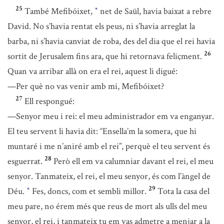
25
També Mefibóixet,
net de Saül, havia baixat a rebre
*
David. No s’havia rentat els peus, ni s’havia arreglat la
barba, ni s’havia canviat de roba, des del dia que el rei havia
26
sortit de Jerusalem fins ara, que hi retornava feliçment.
Quan va arribar allà on era el rei, aquest li digué:
—Per què no vas venir amb mi, Mefibóixet?
27
Ell respongué:
—Senyor meu i rei: el meu administrador em va enganyar.
El teu servent li havia dit: “Ensella’m la somera, que hi
muntaré i me n’aniré amb el rei”, perquè el teu servent és
28
esguerrat.
Però ell em va calumniar davant el rei, el meu
senyor. Tanmateix, el rei, el meu senyor, és com l’àngel de
29
Déu.
Fes, doncs, com et sembli millor.
Tota la casa del
*
meu pare, no érem més que reus de mort als ulls del meu
senyor, el rei, i tanmateix tu em vas admetre a menjar a la