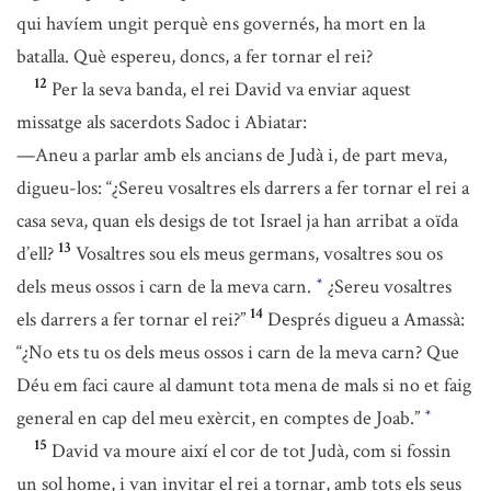
qui havíem ungit perquè ens governés, ha mort en la
batalla. Què espereu, doncs, a fer tornar el rei?
12
Per la seva banda, el rei David va enviar aquest
missatge als sacerdots Sadoc i Abiatar:
—Aneu a parlar amb els ancians de Judà i, de part meva,
digueu-los: “¿Sereu vosaltres els darrers a fer tornar el rei a
casa seva, quan els desigs de tot Israel ja han arribat a oïda
13
d’ell?
Vosaltres sou els meus germans, vosaltres sou os
dels meus ossos i carn de la meva carn.
¿Sereu vosaltres
*
14
els darrers a fer tornar el rei?”
Després digueu a Amassà:
“¿No ets tu os dels meus ossos i carn de la meva carn? Que
Déu em faci caure al damunt tota mena de mals si no et faig
general en cap del meu exèrcit, en comptes de Joab.”
*
15
David va moure així el cor de tot Judà, com si fossin
un sol home, i van invitar el rei a tornar, amb tots els seus