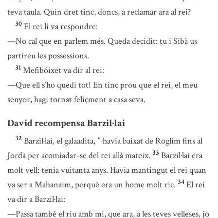
teva taula. Quin dret tinc, doncs, a reclamar ara al rei?
30
El rei li va respondre:
—No cal que en parlem més. Queda decidit: tu i Sibà us
partireu les possessions.
31
Mefibóixet va dir al rei:
—Que ell s’ho quedi tot! En tinc prou que el rei, el meu
senyor, hagi tornat feliçment a casa seva.
David recompensa Barzil·lai
32
Barzil·lai, el galaadita,
havia baixat de Roglim fins al
*
33
Jordà per acomiadar-se del rei allà mateix.
Barzil·lai era
molt vell: tenia vuitanta anys. Havia mantingut el rei quan
34
va ser a Mahanaim, perquè era un home molt ric.
El rei
va dir a Barzil·lai:
—Passa també el riu amb mi, que ara, a les teves velleses, jo