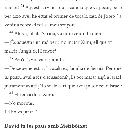
21
rancor!
Aquest servent teu reconeix que va pecar, però
per això avui he estat el primer de tota la casa de Josep
a
*
venir a rebre el rei, el meu senyor.
22
Abisai, fill de Seruià, va intervenir-hi dient:
—¿És aquesta una raó per a no matar Ximí, ell que va
maleir l’ungit del Senyor?
23
Però David va respondre:
—Deixeu-me estar,
vosaltres, família de Seruià! Per què
*
us poseu avui a fer d’acusadors? ¿Es pot matar algú a Israel
justament avui? ¿No sé de cert que avui jo soc rei d’Israel?
24
El rei va dir a Ximí:
—No moriràs.
I li ho va jurar.
*
David fa les paus amb Mefibóixet