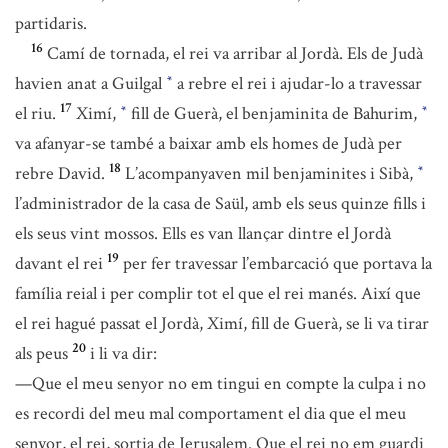
partidaris.
16
Camí de tornada, el rei va arribar al Jordà. Els de Judà
havien anat a Guilgal
a rebre el rei i ajudar-lo a travessar
*
17
el riu.
Ximí,
fill de Guerà, el benjaminita de Bahurim,
*
*
va afanyar-se també a baixar amb els homes de Judà per
18
rebre David.
L’acompanyaven mil benjaminites i Sibà,
*
l’administrador de la casa de Saül, amb els seus quinze fills i
els seus vint mossos. Ells es van llançar dintre el Jordà
19
davant el rei
per fer travessar l’embarcació que portava la
família reial i per complir tot el que el rei manés. Així que
el rei hagué passat el Jordà, Ximí, fill de Guerà, se li va tirar
20
als peus
i li va dir:
—Que el meu senyor no em tingui en compte la culpa i no
es recordi del meu mal comportament el dia que el meu
senyor, el rei, sortia de Jerusalem. Que el rei no em guardi