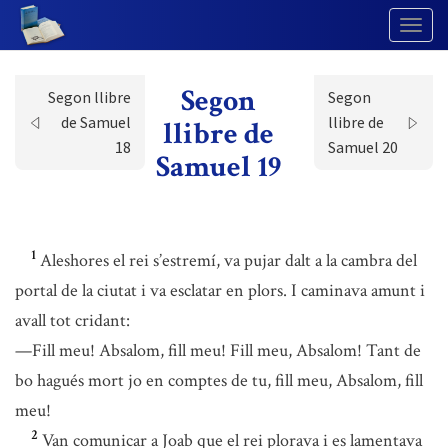
Togg
Navig
Segon
Segon llibre
Segon
de Samuel
llibre de
llibre de
18
Samuel 20
Samuel 19
1
Aleshores el rei s’estremí, va pujar dalt a la cambra del
portal de la ciutat i va esclatar en plors. I caminava amunt i
avall tot cridant:
—Fill meu! Absalom, fill meu! Fill meu, Absalom! Tant de
bo hagués mort jo en comptes de tu, fill meu, Absalom, fill
meu!
2
Van comunicar a Joab que el rei plorava i es lamentava