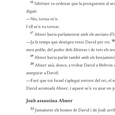
15
Ixbóixet va ordenar que la prenguessin al seu 
digué:
—Ves, torna-te’n.
I ell se’n va tornar.
17
Abner havia parlamentat amb els ancians d’Isra
18
—Ja fa temps que desitgeu tenir David per rei.
meu poble, del poder dels filisteus i de tots els se
19
Abner havia parlat també amb els benjaminite
20
Abner anà, doncs, a trobar David a Hebron 
assegurar a David:
—Faré que tot Israel s’aplegui entorn del rei, el m
David acomiadà Abner, i aquest se’n va anar en p
Joab assassina Abner
22
Justament els homes de David i de Joab arri