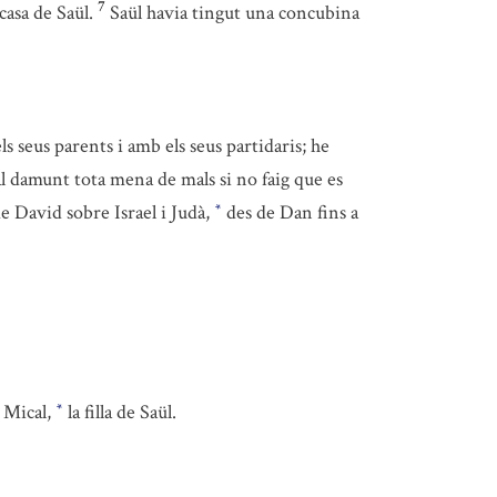
7
casa de Saül.
Saül havia tingut una concubina
 seus parents i amb els seus partidaris; he
l damunt tota mena de mals si no faig que es
 de David sobre Israel i Judà,
des de Dan fins a
*
s Mical,
la filla de Saül.
*