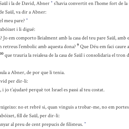
Saül i la de David, Abner
s’havia convertit en l’home fort de la 
*
 de Saül, va dir a Abner:
el meu pare?
*
bóixet i li digué:
o em comporto lleialment amb la casa del teu pare Saül, amb els
9
m retreus l’embolic amb aquesta dona?
Que Déu em faci caure a
10
que trauria la reialesa de la casa de Saül i consolidaria el tron
ula a Abner, de por que li tenia.
id per dir-li:
 jo t’ajudaré perquè tot Israel es passi al teu costat.
exigeixo: no et rebré si, quan vinguis a trobar-me, no em porte
óixet, fill de Saül, per dir-li:
ar al preu de cent prepucis de filisteus.
*