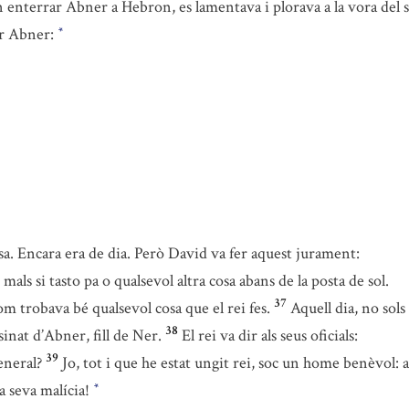
enterrar Abner a Hebron, es lamentava i plorava a la vora del se
er Abner:
*
. Encara era de dia. Però David va fer aquest jurament:
s si tasto pa o qualsevol altra cosa abans de la posta de sol.
37
om trobava bé qualsevol cosa que el rei fes.
Aquell dia, no sols
38
sinat d’Abner, fill de Ner.
El rei va dir als seus oficials:
39
eneral?
Jo, tot i que he estat ungit rei, soc un home benèvol: a
la seva malícia!
*