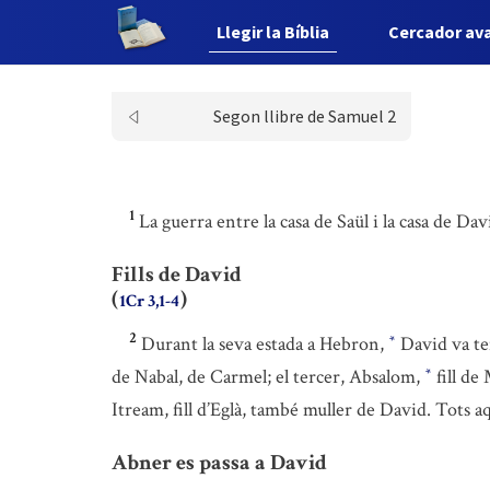
Llegir la Bíblia
Cercador av
Segon llibre de Samuel 2
1
La guerra entre la casa de Saül i la casa de Da
Fills de David
(
)
1Cr 3,1-4
2
Durant la seva estada a Hebron,
David va te
*
de Nabal, de Carmel; el tercer, Absalom,
fill de
*
Itream, fill d’Eglà, també muller de David. Tots 
Abner es passa a David