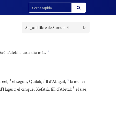
Segon llibre de Samuel 4
Saül s’afeblia cada dia més.
*
3
reel;
el segon, Quilab, fill d’Abigail,
la muller
*
5
 d’Haguit; el cinquè, Xefatià, fill d’Abital;
el sisè,