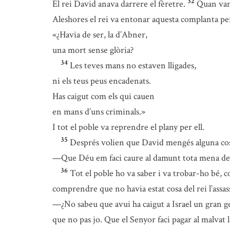
32
El rei David anava darrere el fèretre.
Quan van 
Aleshores el rei va entonar aquesta complanta p
«¿Havia de ser, la d’Abner,
una mort sense glòria?
34
Les teves mans no estaven lligades,
ni els teus peus encadenats.
Has caigut com els qui cauen
en mans d’uns criminals.»
I tot el poble va reprendre el plany per ell.
35
Després volien que David mengés alguna cosa
—Que Déu em faci caure al damunt tota mena de mal
36
Tot el poble ho va saber i va trobar-ho bé, c
comprendre que no havia estat cosa del rei l’assas
—¿No sabeu que avui ha caigut a Israel un gran g
que no pas jo. Que el Senyor faci pagar al malvat 