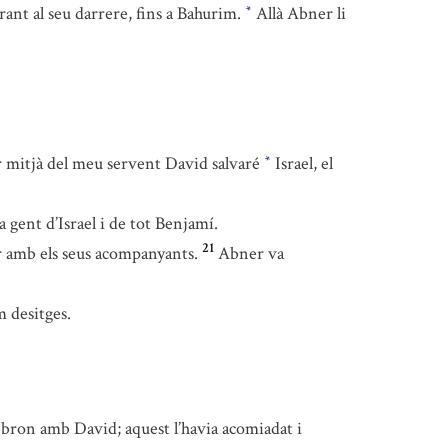
rant al seu darrere, fins a Bahurim.
Allà Abner li
*
er mitjà del meu servent David salvaré
Israel, el
*
 gent d’Israel i de tot Benjamí.
21
r amb els seus acompanyants.
Abner va
m desitges.
ebron amb David; aquest l’havia acomiadat i