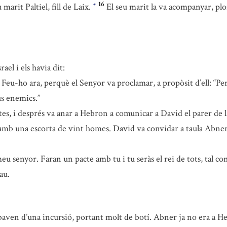
16
marit Paltiel, fill de Laix.
El seu marit la va acompanyar, plo
*
el i els havia dit:
Feu-ho ara, perquè el Senyor va proclamar, a propòsit d’ell: “P
us enemics.”
s, i després va anar a Hebron a comunicar a David el parer de la
amb una escorta de vint homes. David va convidar a taula Abne
eu senyor. Faran un pacte amb tu i tu seràs el rei de tots, tal co
au.
baven d’una incursió, portant molt de botí. Abner ja no era a H