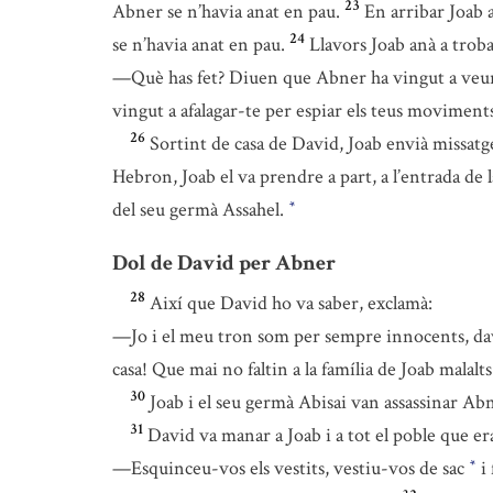
23
Abner se n’havia anat en pau.
En arribar Joab a
24
se n’havia anat en pau.
Llavors Joab anà a trobar
—Què has fet? Diuen que Abner ha vingut a veure’t
vingut a afalagar-te per espiar els teus moviments 
26
Sortint de casa de David, Joab envià missatge
Hebron, Joab el va prendre a part, a l’entrada de l
del seu germà Assahel.
*
Dol de David per Abner
28
Així que David ho va saber, exclamà:
—Jo i el meu tron som per sempre innocents, dava
casa! Que mai no faltin a la família de Joab malal
30
Joab i el seu germà Abisai van assassinar Ab
31
David va manar a Joab i a tot el poble que er
—Esquinceu-vos els vestits, vestiu-vos de sac
i 
*