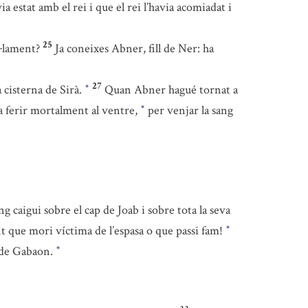
a estat amb el rei i que el rei l’havia acomiadat i
25
l·lament?
Ja coneixes Abner, fill de Ner: ha
27
 cisterna de Sirà.
Quan Abner hagué tornat a
*
 va ferir mortalment al ventre,
per venjar la sang
*
g caigui sobre el cap de Joab i sobre tota la seva
nt que mori víctima de l’espasa o que passi fam!
*
a de Gabaon.
*