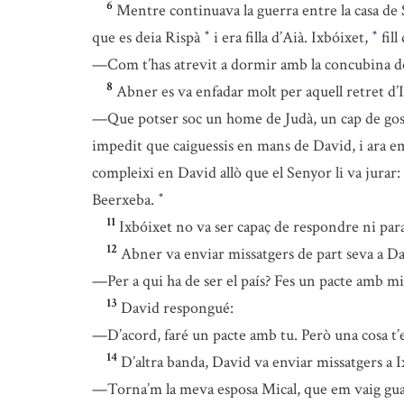
6
Mentre continuava la guerra entre la casa de 
que es deia Rispà
i era filla d’Aià. Ixbóixet,
fill
*
*
—Com t’has atrevit a dormir amb la concubina d
8
Abner es va enfadar molt per aquell retret d’Ix
—Que potser soc un home de Judà, un cap de gos? J
impedit que caiguessis en mans de David, i ara e
compleixi en David allò que el Senyor li va jurar:
Beerxeba.
*
11
Ixbóixet no va ser capaç de respondre ni para
12
Abner va enviar missatgers de part seva a Dav
—Per a qui ha de ser el país? Fes un pacte amb mi, i
13
David respongué:
—D’acord, faré un pacte amb tu. Però una cosa t’
14
D’altra banda, David va enviar missatgers a Ixb
—Torna’m la meva esposa Mical, que em vaig guany