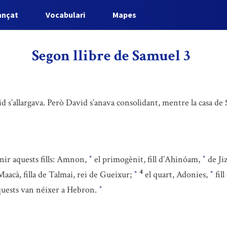
ançat
Vocabulari
Mapes
Segon llibre de Samuel 3
vid s’allargava. Però David s’anava consolidant, mentre la casa de 
nir aquests fills: Amnon,
el primogènit, fill d’Ahinóam,
de Jiz
*
*
4
 Maacà, filla de Talmai, rei de Gueixur;
el quart, Adonies,
fill
*
*
aquests van néixer a Hebron.
*