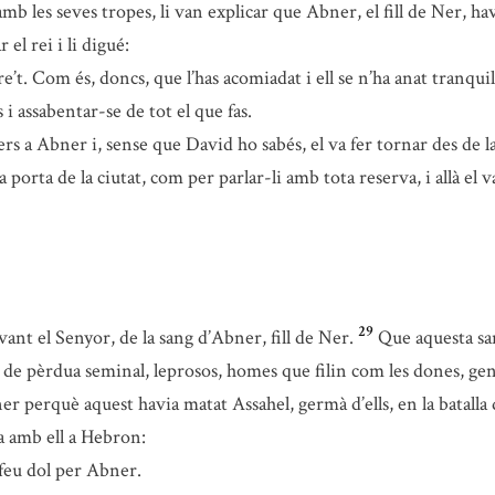
mb les seves tropes, li van explicar que Abner, el fill de Ner, havi
 el rei i li digué:
. Com és, doncs, que l’has acomiadat i ell se n’ha anat tranqui
i assabentar-se de tot el que fas.
rs a Abner i, sense que David ho sabés, el va fer tornar des de la
a porta de la ciutat, com per parlar-li amb tota reserva, i allà el
29
nt el Senyor, de la sang d’Abner, fill de Ner.
Que aquesta san
ts de pèrdua seminal, leprosos, homes que filin com les dones, ge
ner perquè aquest havia matat Assahel, germà d’ells, en la batall
a amb ell a Hebron:
feu dol per Abner.