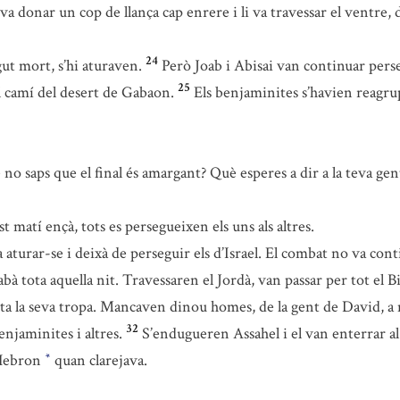
a donar un cop de llança cap enrere i li va travessar el ventre, d
24
gut mort, s’hi aturaven.
Però Joab i Abisai van continuar perse
25
 camí del desert de Gabaon.
Els benjaminites s’havien reagru
no saps que el final és amargant? Què esperes a dir a la teva ge
matí ençà, tots es persegueixen els uns als altres.
a aturar-se i deixà de perseguir els d’Israel. El combat no va cont
à tota aquella nit. Travessaren el Jordà, van passar per tot el 
ota la seva tropa. Mancaven dinou homes, de la gent de David, a 
32
njaminites i altres.
S’endugueren Assahel i el van enterrar al 
 Hebron
quan clarejava.
*