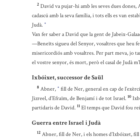
2
David va pujar-hi amb les seves dues dones, A
cadascú amb la seva família, i tots ells es van estab
Judà.
*
Van fer saber a David que la gent de Jabeix-Gala
—Beneïts sigueu del Senyor, vosaltres que heu fet
misericordiós amb vosaltres. Per part meva, jo ta
el vostre senyor, és mort, però el casal de Judà m’
Ixbóixet, successor de Saül
8
Abner,
fill de Ner, general en cap de l’exèr
*
10
Jizreel, d’Efraïm, de Benjamí i de tot Israel.
Ixb
11
partidaris de David.
El temps que David fou rei 
Guerra entre Israel i Judà
12
Abner, fill de Ner, i els homes d’Ixbóixet, f