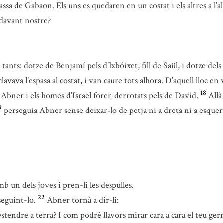
sa de Gabaon. Els uns es quedaren en un costat i els altres a l’al
davant nostre?
a tants: dotze de Benjamí pels d’Ixbóixet, fill de Saül, i dotze de
lavava l’espasa al costat, i van caure tots alhora. D’aquell lloc e
18
Abner i els homes d’Israel foren derrotats pels de David.
Allà
9
perseguia Abner sense deixar-lo de petja ni a dreta ni a esquer
b un dels joves i pren-li les despulles.
22
seguint-lo.
Abner tornà a dir-li:
tendre a terra? I com podré llavors mirar cara a cara el teu ge