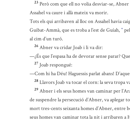
23
Però com que ell no volia desviar-se, Abner v
Assahel va caure i allà mateix va morir.
Tots els qui arribaven al lloc on Assahel havia cai
Guibat-Ammà, que es troba a l’est de Guíah,
pel
*
al cim d’un turó.
26
Abner va cridar Joab i li va dir:
—¿És que l’espasa ha de devorar sense parar? Que 
27
Joab respongué:
—Com hi ha Déu! Haguessis parlat abans! D’aquest 
28
Llavors Joab va tocar el corn: la seva tropa v
29
Abner i els seus homes van caminar per l’Arab
de suspendre la persecució d’Abner, va aplegar t
mort tres-cents seixanta homes d’Abner, entre be
seus homes van caminar tota la nit i arribaren a