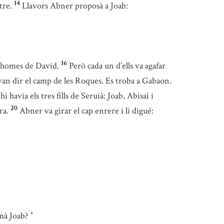
14
tre.
Llavors Abner proposà a Joab:
16
ls homes de David.
Però cada un d’ells va agafar
n van dir el camp de les Roques. Es troba a Gabaon.
 hi havia els tres fills de Seruià: Joab, Abisai i
20
ra.
Abner va girar el cap enrere i li digué:
rmà Joab?
*