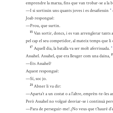
emprendre la marxa, fins que van trobar-se a la bas
—I si sortissin uns quants joves i es desafiessin
*
Joab respongué:
—Prou, que surtin.
15
Van sortir, doncs, i es van arrenglerar tants 
pel cap el seu competidor, al mateix temps que li c
17
Aquell dia, la batalla va ser molt aferrissada.
*
1
Assahel. Assahel, que era lleuger com una daina,
—Ets Assahel?
Aquest respongué:
—Sí, soc jo.
21
Abner li va dir:
—Aparta’t a un costat o a l’altre, emprèn-te-les am
Però Assahel no volgué desviar-se i continuà per
—Para de perseguir-me! ¿No veus que t’hauré d’es