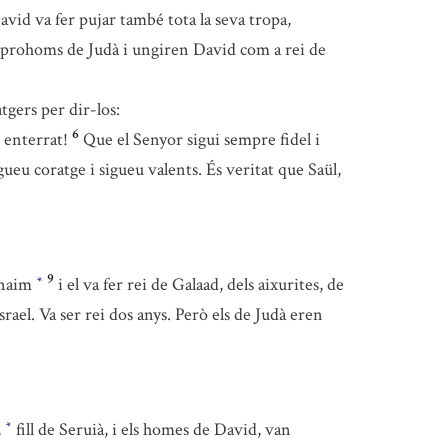
avid va fer pujar també tota la seva tropa,
s prohoms de Judà i ungiren David com a rei de
tgers per dir-los:
6
 enterrat!
Que el Senyor sigui sempre fidel i
ngueu coratge i sigueu valents. És veritat que Saül,
9
hanaim
i el va fer rei de Galaad, dels aixurites, de
*
rael. Va ser rei dos anys. Però els de Judà eren
,
fill de Seruià, i els homes de David, van
*