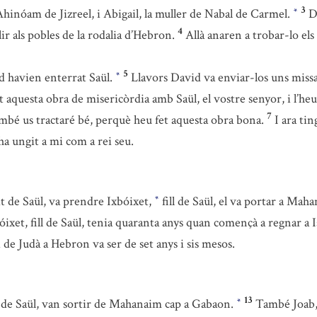
3
hinóam de Jizreel, i Abigail, la muller de Nabal de Carmel.
D
*
4
lir als pobles de la rodalia d’Hebron.
Allà anaren a trobar-lo el
5
ad havien enterrat Saül.
Llavors David va enviar-los uns missa
*
 aquesta obra de misericòrdia amb Saül, el vostre senyor, i l’heu
7
mbé us tractaré bé, perquè heu fet aquesta obra bona.
I ara ti
ha ungit a mi com a rei seu.
cit de Saül, va prendre Ixbóixet,
fill de Saül, el va portar a Ma
*
óixet, fill de Saül, tenia quaranta anys quan començà a regnar a Is
de Judà a Hebron va ser de set anys i sis mesos.
13
ill de Saül, van sortir de Mahanaim cap a Gabaon.
També Joab
*