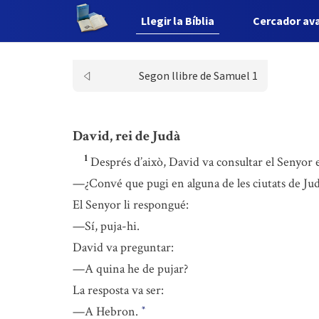
Llegir la Bíblia
Cercador av
Segon llibre de Samuel 1
David, rei de Judà
1
Després d’això, David va consultar el Senyor 
—¿Convé que pugi en alguna de les ciutats de Ju
El Senyor li respongué:
—Sí, puja-hi.
David va preguntar:
—A quina he de pujar?
La resposta va ser:
—A Hebron.
*