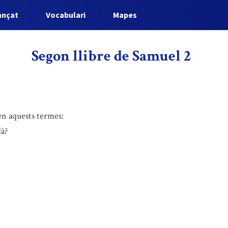
ançat
Vocabulari
Mapes
Segon llibre de Samuel 2
en aquests termes:
dà?