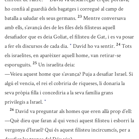
ho confià al guardià dels bagatges i corregué al camp de
23
batalla a saludar els seus germans.
Mentre conversava
amb ells, s’avançà des de les files dels filisteus aquell
desafiador que es deia Goliat, el filisteu de Gat, i es va posar
24
a fer els discursos de cada dia.
David ho va sentir.
Tots
*
els israelites, en aparèixer aquell home, van retirar-se
25
esporuguits.
Un israelita deia:
—Veieu aquest home que s’avança? Puja a desafiar Israel. Si
algú el vencia, el rei el cobriria de riqueses, li donaria la
seva pròpia filla i concediria a la seva família grans
privilegis a Israel.
*
26
David va preguntar als homes que eren allà prop d’ell:
—Què dieu que faran al qui venci aquest filisteu i esborri la
vergonya d’Israel? Qui és aquest filisteu incircumcís, per a