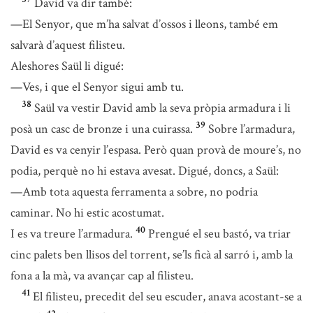
David va dir també:
—El Senyor, que m’ha salvat d’ossos i lleons, també em
salvarà d’aquest filisteu.
Aleshores Saül li digué:
—Ves, i que el Senyor sigui amb tu.
38
Saül va vestir David amb la seva pròpia armadura i li
39
posà un casc de bronze i una cuirassa.
Sobre l’armadura,
David es va cenyir l’espasa. Però quan provà de moure’s, no
podia, perquè no hi estava avesat. Digué, doncs, a Saül:
—Amb tota aquesta ferramenta a sobre, no podria
caminar. No hi estic acostumat.
40
I es va treure l’armadura.
Prengué el seu bastó, va triar
cinc palets ben llisos del torrent, se’ls ficà al sarró i, amb la
fona a la mà, va avançar cap al filisteu.
41
El filisteu, precedit del seu escuder, anava acostant-se a