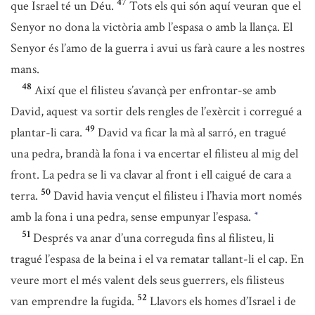
47
que Israel té un Déu.
Tots els qui són aquí veuran que el
Senyor no dona la victòria amb l’espasa o amb la llança. El
Senyor és l’amo de la guerra i avui us farà caure a les nostres
mans.
48
Així que el filisteu s’avançà per enfrontar-se amb
David, aquest va sortir dels rengles de l’exèrcit i corregué a
49
plantar-li cara.
David va ficar la mà al sarró, en tragué
una pedra, brandà la fona i va encertar el filisteu al mig del
front. La pedra se li va clavar al front i ell caigué de cara a
50
terra.
David havia vençut el filisteu i l’havia mort només
amb la fona i una pedra, sense empunyar l’espasa.
*
51
Després va anar d’una correguda fins al filisteu, li
tragué l’espasa de la beina i el va rematar tallant-li el cap. En
veure mort el més valent dels seus guerrers, els filisteus
52
van emprendre la fugida.
Llavors els homes d’Israel i de