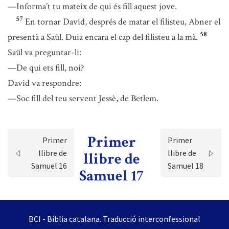
—Informa’t tu mateix de qui és fill aquest jove.
57
En tornar David, després de matar el filisteu, Abner el
58
presentà a Saül. Duia encara el cap del filisteu a la mà.
Saül va preguntar-li:
—De qui ets fill, noi?
David va respondre:
—Soc fill del teu servent Jessè, de Betlem.
Primer
Primer
Primer
llibre de
llibre de
llibre de
Samuel 16
Samuel 18
Samuel 17
BCI - Bíblia catalana. Traducció interconfessional