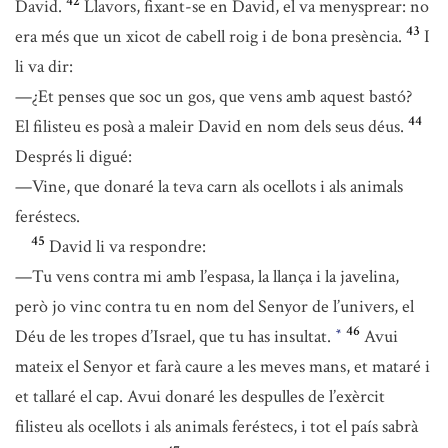
42
David.
Llavors, fixant-se en David, el va menysprear: no
43
era més que un xicot de cabell roig i de bona presència.
I
li va dir:
—¿Et penses que soc un gos, que vens amb aquest bastó?
44
El filisteu es posà a maleir David en nom dels seus déus.
Després li digué:
—Vine, que donaré la teva carn als ocellots i als animals
feréstecs.
45
David li va respondre:
—Tu vens contra mi amb l’espasa, la llança i la javelina,
però jo vinc contra tu en nom del Senyor de l’univers, el
46
Déu de les tropes d’Israel, que tu has insultat.
Avui
*
mateix el Senyor et farà caure a les meves mans, et mataré i
et tallaré el cap. Avui donaré les despulles de l’exèrcit
filisteu als ocellots i als animals feréstecs, i tot el país sabrà