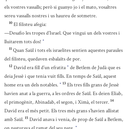
els vostres vassalls; però si guanyo jo i el mato, vosaltres
sereu vassalls nostres i us haureu de sotmetre.
10
El filisteu afegia:
—Desafio les tropes d’Israel. Que vingui un dels vostres i
lluitarem tots dos!
*
11
Quan Saül i tots els israelites sentien aquestes paraules
del filisteu, quedaven esbalaïts de por.
12
David era fill d’un efratita
de Betlem de Judà que es
*
deia Jessè i que tenia vuit fills. En temps de Saül, aquest
13
home era un dels notables.
Els tres fills grans de Jessè
*
havien anat a la guerra, a les ordres de Saül. Es deien Eliab,
14
el primogènit, Abinadab, el segon, i Ximà, el tercer.
David era el més petit. Els tres més grans s’havien allistat
15
amb Saül.
David anava i venia, de prop de Saül a Betlem,
on pasturava el ramat del seu pare.
*