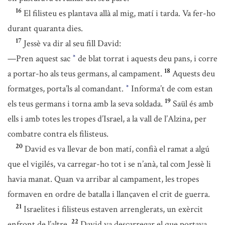
16
El filisteu es plantava allà al mig, matí i tarda. Va fer-ho
durant quaranta dies.
17
Jessè va dir al seu fill David:
—Pren aquest sac
de blat torrat i aquests deu pans, i corre
*
18
a portar-ho als teus germans, al campament.
Aquests deu
formatges, porta’ls al comandant.
Informa’t de com estan
*
19
els teus germans i torna amb la seva soldada.
Saül és amb
ells i amb totes les tropes d’Israel, a la vall de l’Alzina, per
combatre contra els filisteus.
20
David es va llevar de bon matí, confià el ramat a algú
que el vigilés, va carregar-ho tot i se n’anà, tal com Jessè li
havia manat. Quan va arribar al campament, les tropes
formaven en ordre de batalla i llançaven el crit de guerra.
21
Israelites i filisteus estaven arrenglerats, un exèrcit
22
enfront de l’altre.
David va descarregar el que portava,