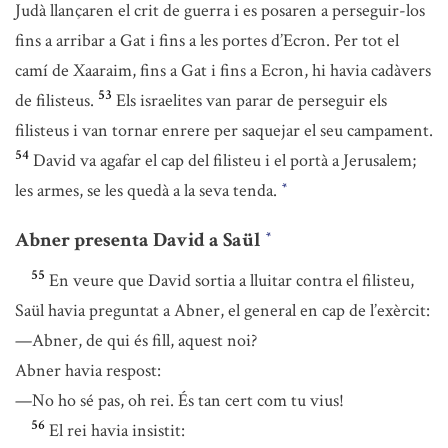
Judà llançaren el crit de guerra i es posaren a perseguir-los
fins a arribar a Gat i fins a les portes d’Ecron. Per tot el
camí de Xaaraim, fins a Gat i fins a Ecron, hi havia cadàvers
53
de filisteus.
Els israelites van parar de perseguir els
filisteus i van tornar enrere per saquejar el seu campament.
54
David va agafar el cap del filisteu i el portà a Jerusalem;
les armes, se les quedà a la seva tenda.
*
Abner presenta David a Saül
*
55
En veure que David sortia a lluitar contra el filisteu,
Saül havia preguntat a Abner, el general en cap de l’exèrcit:
—Abner, de qui és fill, aquest noi?
Abner havia respost:
—No ho sé pas, oh rei. És tan cert com tu vius!
56
El rei havia insistit: