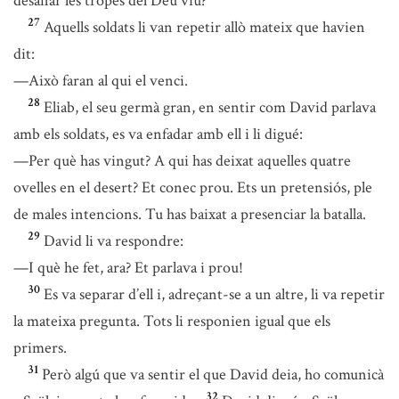
desafiar les tropes del Déu viu?
27
Aquells soldats li van repetir allò mateix que havien
dit:
—Això faran al qui el venci.
28
Eliab, el seu germà gran, en sentir com David parlava
amb els soldats, es va enfadar amb ell i li digué:
—Per què has vingut? A qui has deixat aquelles quatre
ovelles en el desert? Et conec prou. Ets un pretensiós, ple
de males intencions. Tu has baixat a presenciar la batalla.
29
David li va respondre:
—I què he fet, ara? Et parlava i prou!
30
Es va separar d’ell i, adreçant-se a un altre, li va repetir
la mateixa pregunta. Tots li responien igual que els
primers.
31
Però algú que va sentir el que David deia, ho comunicà
32