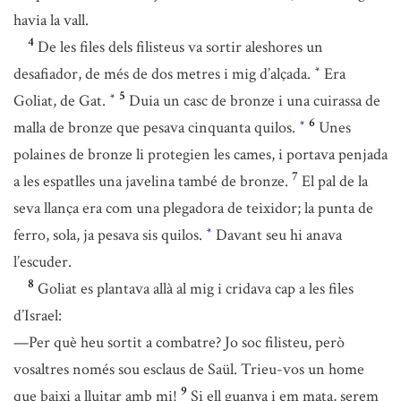
havia la vall.
4
De les files dels filisteus va sortir aleshores un
desafiador, de més de dos metres i mig d’alçada.
Era
*
5
Goliat, de Gat.
Duia un casc de bronze i una cuirassa de
*
6
malla de bronze que pesava cinquanta quilos.
Unes
*
polaines de bronze li protegien les cames, i portava penjada
7
a les espatlles una javelina també de bronze.
El pal de la
seva llança era com una plegadora de teixidor; la punta de
ferro, sola, ja pesava sis quilos.
Davant seu hi anava
*
l’escuder.
8
Goliat es plantava allà al mig i cridava cap a les files
d’Israel:
—Per què heu sortit a combatre? Jo soc filisteu, però
vosaltres només sou esclaus de Saül. Trieu-vos un home
9
que baixi a lluitar amb mi!
Si ell guanya i em mata, serem