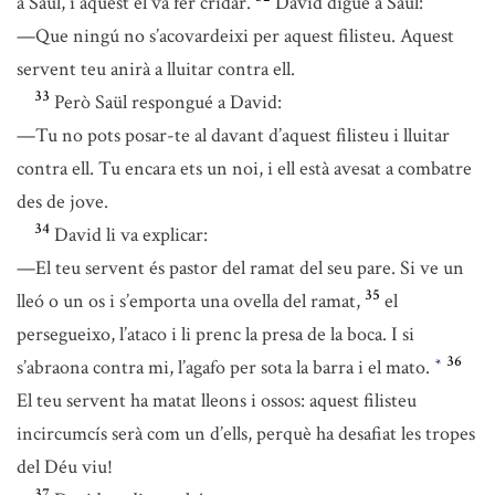
a Saül, i aquest el va fer cridar.
David digué a Saül:
—Que ningú no s’acovardeixi per aquest filisteu. Aquest
servent teu anirà a lluitar contra ell.
33
Però Saül respongué a David:
—Tu no pots posar-te al davant d’aquest filisteu i lluitar
contra ell. Tu encara ets un noi, i ell està avesat a combatre
des de jove.
34
David li va explicar:
—El teu servent és pastor del ramat del seu pare. Si ve un
35
lleó o un os i s’emporta una ovella del ramat,
el
persegueixo, l’ataco i li prenc la presa de la boca. I si
36
s’abraona contra mi, l’agafo per sota la barra i el mato.
*
El teu servent ha matat lleons i ossos: aquest filisteu
incircumcís serà com un d’ells, perquè ha desafiat les tropes
del Déu viu!
37