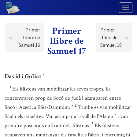
Togg
Navig
Primer
Primer
Primer
llibre de
llibre de
llibre de
Samuel 16
Samuel 18
Samuel 17
David i Goliat
*
1
Els filisteus van mobilitzar les seves tropes. Es
concentraren prop de Socó de Judà i acamparen entre
2
Socó i Azecà, a Efes-Dammim.
També es van mobilitzar
*
Saül i els israelites. Van acampar a la vall de l’Alzina
i van
*
3
prendre posicions enfront dels filisteus.
Els filisteus
ocupaven una muntanya i els israelites l’altra, i entremig hi