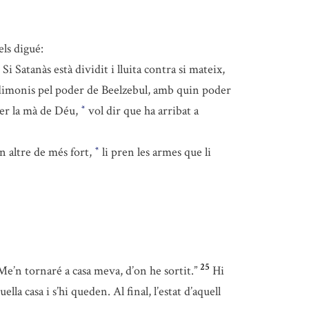
els digué:
Si Satanàs està dividit i lluita contra si mateix,
s dimonis pel poder de Beelzebul, amb quin poder
per la mà de Déu,
vol dir que ha arribat a
*
un altre de més fort,
li pren les armes que li
*
25
Me’n tornaré a casa meva, d’on he sortit.”
Hi
lla casa i s’hi queden. Al final, l’estat d’aquell