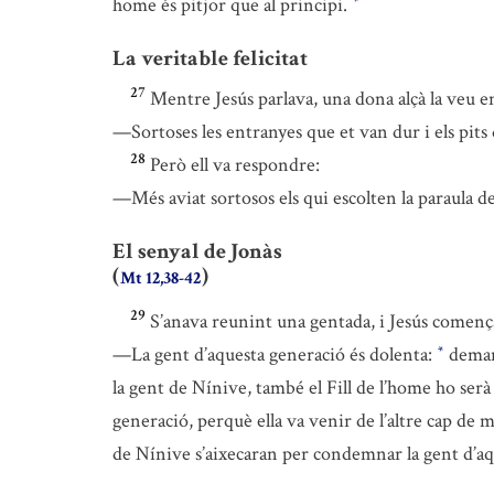
home és pitjor que al principi.
*
La veritable felicitat
27
Mentre Jesús parlava, una dona alçà la veu ent
—Sortoses les entranyes que et van dur i els pit
28
Però ell va respondre:
—Més aviat sortosos els qui escolten la paraula d
El senyal de Jonàs
(
)
Mt 12,38-42
29
S’anava reunint una gentada, i Jesús començà
—La gent d’aquesta generació és dolenta:
deman
*
la gent de Nínive, també el Fill de l’home ho serà
generació, perquè ella va venir de l’altre cap de 
de Nínive s’aixecaran per condemnar la gent d’aqu