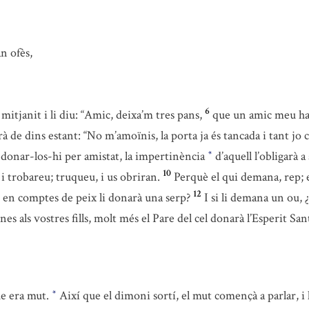
n ofès,
6
 mitjanit i li diu: “Amic, deixa’m tres pans,
que un amic meu ha a
 de dins estant: “No m’amoïnis, la porta ja és tancada i tant jo c
a donar-los-hi per amistat, la impertinència
d’aquell l’obligarà a
*
10
i trobareu; truqueu, i us obriran.
Perquè el qui demana, rep; el
12
ix, en comptes de peix li donarà una serp?
I si li demana un ou, 
s als vostres fills, molt més el Pare del cel donarà l’Esperit San
ue era mut.
Així que el dimoni sortí, el mut començà a parlar, i 
*