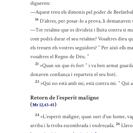
digueren:
—Aquest treu els dimonis pel poder de Beelzebul
16
D’altres, per posar-lo a prova, li demanaven 
—Tot reialme que es divideix i lluita contra si mate
com podrà durar el seu reialme? Vosaltres dieu qu
els treuen els vostres seguidors?
Per això ells ma
*
vosaltres el Regne de Déu.
*
21
»Quan un que és fort
i va ben armat guarda 
*
donaven confiança i reparteix el seu botí.
23
»Qui no està amb mi, està contra mi.
Qui a
*
Retorn de l’esperit maligne
(
)
Mt 12,43-45
24
»L’esperit maligne, quan surt d’un home, vaga
26
arriba i la troba escombrada i endreçada.
Llavor