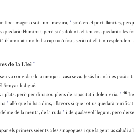
un lloc amagat o sota una mesura,
sinó en el portallànties, perq
*
s quedarà il·luminat; però si és dolent, el teu cos quedarà a les f
stà il·luminat i no hi ha cap racó fosc, serà tot ell tan resplenden
res de la Llei
*
seu va convidar-lo a menjar a casa seva. Jesús hi anà i es posà a t
El Senyor li digué:
40
 i plats, però per dins sou plens de rapacitat i dolenteria.
In
*
ina
allò que hi ha a dins, i llavors sí que tot us quedarà purificat
*
l delme de la menta, de la ruda
i de qualsevol llegum, però deixe
*
par els primers seients a les sinagogues i que la gent us saludi a 