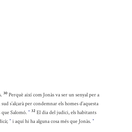
30
s.
Perquè així com Jonàs va ser un senyal per a
del sud s’alçarà per condemnar els homes d’aquesta
32
és que Salomó.
El dia del judici, els habitants
*
dicà;
i aquí hi ha alguna cosa més que Jonàs.
*
*