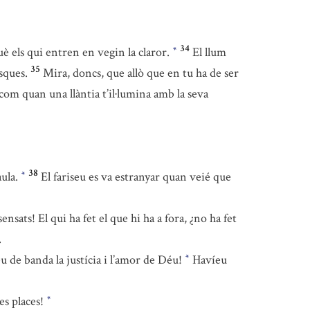
34
uè els qui entren en vegin la claror.
El llum
*
35
osques.
Mira, doncs, que allò que en tu ha de ser
t com quan una llàntia t’il·lumina amb la seva
38
aula.
El fariseu es va estranyar quan veié que
*
sensats! El qui ha fet el que hi ha a fora, ¿no ha fet
.
u de banda la justícia i l’amor de Déu!
Havíeu
*
les places!
*