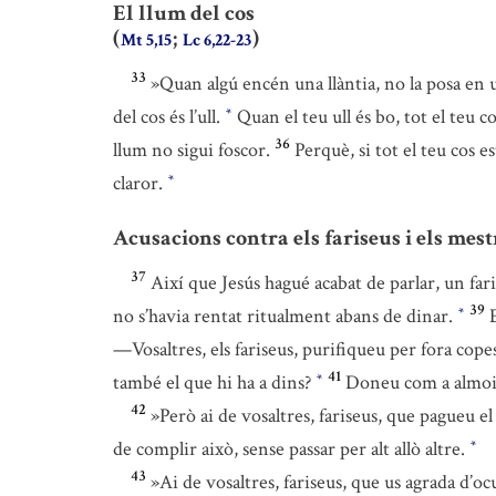
El llum del cos
(
;
)
Mt 5,15
Lc 6,22-23
33
»Quan algú encén una llàntia, no la posa en 
del cos és l’ull.
Quan el teu ull és bo, tot el teu co
*
36
llum no sigui foscor.
Perquè, si tot el teu cos e
claror.
*
Acusacions contra els fariseus i els mest
37
Així que Jesús hagué acabat de parlar, un fari
39
no s’havia rentat ritualment abans de dinar.
*
—Vosaltres, els fariseus, purifiqueu per fora copes
41
també el que hi ha a dins?
Doneu com a almo
*
42
»Però ai de vosaltres, fariseus, que pagueu e
de complir això, sense passar per alt allò altre.
*
43
»Ai de vosaltres, fariseus, que us agrada d’ocu