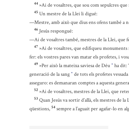
44
»Ai de vosaltres, que sou com sepulcres que 
45
Un mestre de la Llei li digué:
—Mestre, amb això que dius ens ofens també a no
46
Jesús respongué:
—Ai de vosaltres també, mestres de la Llei, que f
47
»Ai de vosaltres, que edifiqueu monuments f
fer: els vostres pares van matar els profetes, i v
49
»Per això la mateixa saviesa de Déu
ha dit: 
*
generació de la sang
de tots els profetes vessada
*
asseguro: es demanaran comptes a aquesta gener
52
»Ai de vosaltres, mestres de la Llei, que ret
53
Quan Jesús va sortir d’allà, els mestres de l
54
qüestions,
sempre a l’aguait per agafar-lo en