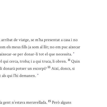
rribat de viatge, se m’ha presentat a casa i no
om els meus fills ja som al llit; no em puc aixecar
 aixecar-se per donar-li tot el que necessita.
*
11
 qui cerca, troba; i a qui truca, li obren.
Quin
13
¿li donarà potser un escorpí?
Així, doncs, si
t als qui l’hi demanen.
*
15
la gent n’estava meravellada.
Però alguns