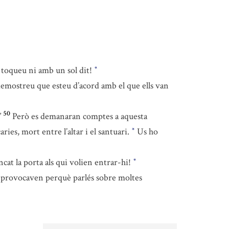
s toqueu ni amb un sol dit!
*
demostreu que esteu d’acord amb el que ells van
50
”
Però es demanaran comptes a aquesta
aries, mort entre l’altar i el santuari.
Us ho
*
ncat la porta als qui volien entrar-hi!
*
 el provocaven perquè parlés sobre moltes