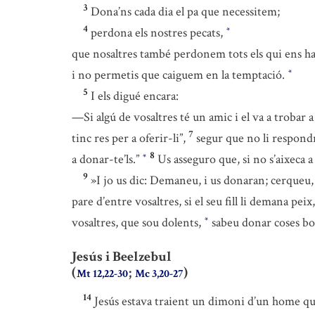
3
Dona’ns cada dia el pa que necessitem;
4
perdona els nostres pecats,
*
que nosaltres també perdonem tots els qui ens ha
i no permetis que caiguem en la temptació.
*
5
I els digué encara:
—Si algú de vosaltres té un amic i el va a trobar a
7
tinc res per a oferir-li”,
segur que no li respondrà
8
a donar-te’ls.”
Us asseguro que, si no s’aixeca 
*
9
»I jo us dic: Demaneu, i us donaran; cerqueu, 
pare d’entre vosaltres, si el seu fill li demana pe
vosaltres, que sou dolents,
sabeu donar coses bone
*
Jesús i Beelzebul
(
;
)
Mt 12,22-30
Mc 3,20-27
14
Jesús estava traient un dimoni d’un home q