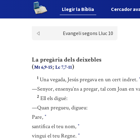
Llegir la Bíblia
Cercador av
Evangeli segons Lluc 10
La pregària dels deixebles
(
;
)
Mt 6,9-15
Lc 7,7-11
1
Una vegada, Jesús pregava en un cert indret.
—Senyor, ensenya’ns a pregar, tal com Joan en va
2
Ell els digué:
—Quan pregueu, digueu:
Pare,
*
santifica el teu nom,
*
vingui el teu Regne.
*