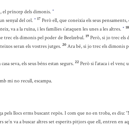
, el príncep dels dimonis.
*
17
un senyal del cel.
Però ell, que coneixia els seus pensaments, 
*
18
ix, va a la ruïna, i les famílies s’ataquen les unes a les altres.
*
19
e trec els dimonis pel poder de Beelzebul.
Però, si jo trec el
20
teixos seran els vostres jutges.
Ara bé, si jo trec els dimonis 
22
casa seva, els seus béns estan segurs.
Però si l’ataca i el venç 
mb mi no recull, escampa.
 pels llocs erms buscant repòs. I com que no en troba, es diu: “
s se’n va a buscar altres set esperits pitjors que ell, entren en aque