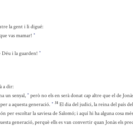
re la gent i li digué:
s que vas mamar!
*
e Déu i la guarden!
*
 a dir:
a un senyal,
però no els en serà donat cap altre que el de Jonà
*
31
 per a aquesta generació.
El dia del judici, la reina del país 
*
món per escoltar la saviesa de Salomó; i aquí hi ha alguna cosa m
esta generació, perquè ells es van convertir quan Jonàs els pre