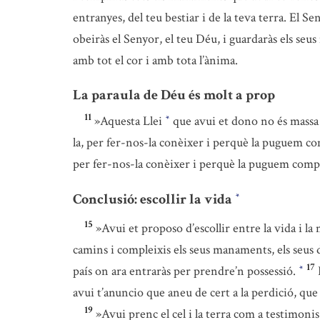
entranyes, del teu bestiar i de la teva terra. El Sen
obeiràs el Senyor, el teu Déu, i guardaràs els seus
amb tot el cor i amb tota l’ànima.
La paraula de Déu és molt a prop
11
»Aquesta Llei
que avui et dono no és massa di
*
la, per fer-nos-la conèixer i perquè la puguem co
per fer-nos-la conèixer i perquè la puguem compl
Conclusió: escollir la vida
*
15
»Avui et proposo d’escollir entre la vida i la m
camins i compleixis els seus manaments, els seus d
17
país on ara entraràs per prendre’n possessió.
*
avui t’anuncio que aneu de cert a la perdició, que
19
»Avui prenc el cel i la terra com a testimoni