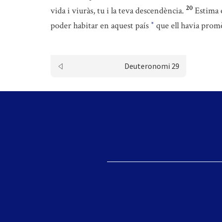
20
vida i viuràs, tu i la teva descendència.
Estima e
poder habitar en aquest país
que ell havia promès
*
Deuteronomi 29