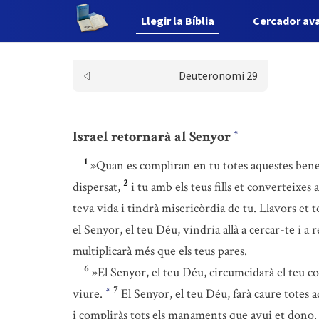
Llegir la Bíblia
Cercador av
Deuteronomi 29
Israel retornarà al Senyor
*
1
»Quan es compliran en tu totes aquestes bene
2
dispersat,
i tu amb els teus fills et converteixes
teva vida i tindrà misericòrdia de tu. Llavors et t
el Senyor, el teu Déu, vindria allà a cercar-te i a 
multiplicarà més que els teus pares.
6
»El Senyor, el teu Déu, circumcidarà el teu co
7
viure.
El Senyor, el teu Déu, farà caure totes 
*
i compliràs tots els manaments que avui et dono.