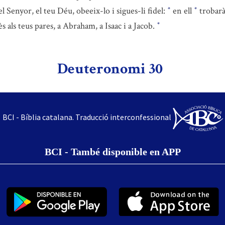
l Senyor, el teu Déu, obeeix-lo i sigues-li fidel:
en ell
trobaràs
*
*
 als teus pares, a Abraham, a Isaac i a Jacob.
*
Deuteronomi 30
BCI - Bíblia catalana. Traducció interconfessional
BCI - També disponible en APP