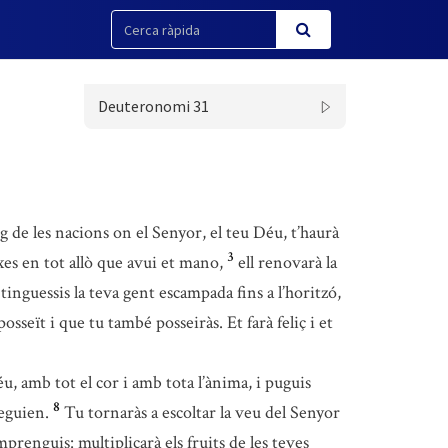
Deuteronomi 31
 de les nacions on el Senyor, el teu Déu, t’haurà
3
xes en tot allò que avui et mano,
ell renovarà la
tinguessis la teva gent escampada fins a l’horitzó,
osseït i que tu també posseiràs. Et farà feliç i et
u, amb tot el cor i amb tota l’ànima, i puguis
8
seguien.
Tu tornaràs a escoltar la veu del Senyor
prenguis: multiplicarà els fruits de les teves