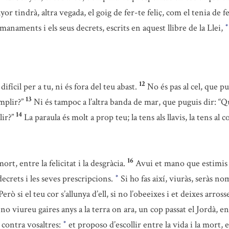
yor tindrà, altra vegada, el goig de fer-te feliç, com el tenia de fe
 manaments i els seus decrets, escrits en aquest llibre de la Llei,
*
12
fícil per a tu, ni és fora del teu abast.
No és pas al cel, que p
13
mplir?”
Ni és tampoc a l’altra banda de mar, que puguis dir: “Qu
14
ir?”
La paraula és molt a prop teu; la tens als llavis, la tens al
16
ort, entre la felicitat i la desgràcia.
Avui et mano que estimis e
ecrets i les seves prescripcions.
Si ho fas així, viuràs, seràs no
*
Però si el teu cor s’allunya d’ell, si no l’obeeixes i et deixes arros
 no viureu gaires anys a la terra on ara, un cop passat el Jordà, 
s contra vosaltres:
et proposo d’escollir entre la vida i la mort, 
*