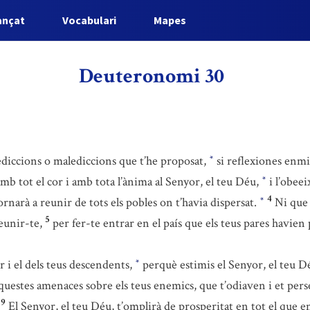
ançat
Vocabulari
Mapes
Deuteronomi 30
diccions o malediccions que t’he proposat,
si reflexiones enmig
*
 amb tot el cor i amb tota l’ànima al Senyor, el teu Déu,
i l’obeei
*
4
ornarà a reunir de tots els pobles on t’havia dispersat.
Ni que 
*
5
reunir-te,
per fer-te entrar en el país que els teus pares havien p
r i el dels teus descendents,
perquè estimis el Senyor, el teu Dé
*
aquestes amenaces sobre els teus enemics, que t’odiaven i et per
9
El Senyor, el teu Déu, t’omplirà de prosperitat en tot el que em