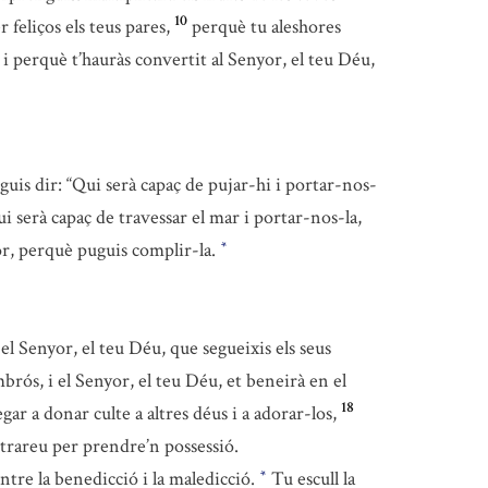
10
r feliços els teus pares,
perquè tu aleshores
i perquè t’hauràs convertit al Senyor, el teu Déu,
uguis dir: “Qui serà capaç de pujar-hi i portar-nos-
i serà capaç de travessar el mar i portar-nos-la,
 cor, perquè puguis complir-la.
*
l Senyor, el teu Déu, que segueixis els seus
mbrós, i el Senyor, el teu Déu, et beneirà en el
18
segar a donar culte a altres déus i a adorar-los,
entrareu per prendre’n possessió.
entre la benedicció i la maledicció.
Tu escull la
*