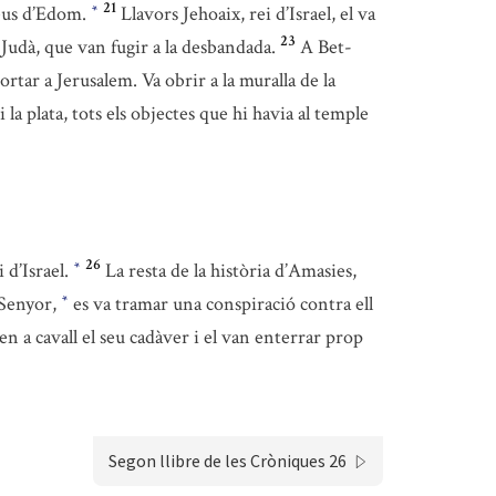
21
déus d’Edom.
Llavors Jehoaix, rei d’Israel, el va
*
23
e Judà, que van fugir a la desbandada.
A Bet-
ortar a Jerusalem. Va obrir a la muralla de la
i la plata, tots els objectes que hi havia al temple
26
 d’Israel.
La resta de la història d’Amasies,
*
 Senyor,
es va tramar una conspiració contra ell
*
n a cavall el seu cadàver i el van enterrar prop
Segon llibre de les Cròniques 26