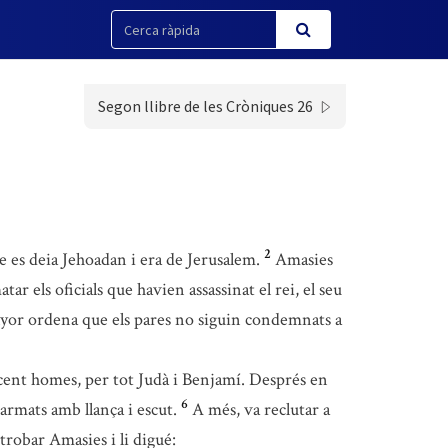
Segon llibre de les Cròniques 26
2
 es deia Jehoadan i era de Jerusalem.
Amasies
ar els oficials que havien assassinat el rei, el seu
l Senyor ordena que els pares no siguin condemnats a
e cent homes, per tot Judà i Benjamí. Després en
6
 armats amb llança i escut.
A més, va reclutar a
robar Amasies i li digué: