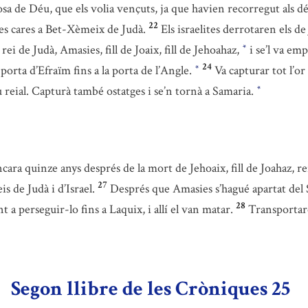
osa de Déu, que els volia vençuts, ja que havien recorregut als 
22
 les cares a Bet-Xèmeix de Judà.
Els israelites derrotaren els d
rei de Judà, Amasies, fill de Joaix, fill de Jehoahaz,
i se’l va emp
*
24
 porta d’Efraïm fins a la porta de l’Angle.
Va capturar tot l’or 
*
 reial. Capturà també ostatges i se’n tornà a Samaria.
*
ncara quinze anys després de la mort de Jehoaix, fill de Joahaz, rei
27
is de Judà i d’Israel.
Després que Amasies s’hagué apartat del
28
 a perseguir-lo fins a Laquix, i allí el van matar.
Transportare
Segon llibre de les Cròniques 25