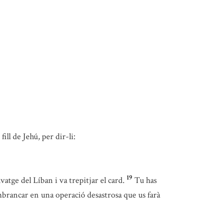
fill de Jehú, per dir-li:
19
vatge del Líban i va trepitjar el card.
Tu has
’embrancar en una operació desastrosa que us farà