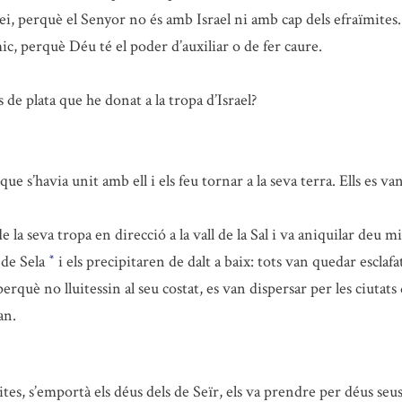
i, perquè el Senyor no és amb Israel ni amb cap dels efraïmites
mic, perquè Déu té el poder d’auxiliar o de fer caure.
de plata que he donat a la tropa d’Israel?
ue s’havia unit amb ell i els feu tornar a la seva terra. Ells es 
la seva tropa en direcció a la vall de la Sal i va aniquilar deu 
 de Sela
i els precipitaren de dalt a baix: tots van quedar esclafat
*
rquè no lluitessin al seu costat, es van dispersar per les ciutats
an.
s, s’emportà els déus dels de Seïr, els va prendre per déus seus,