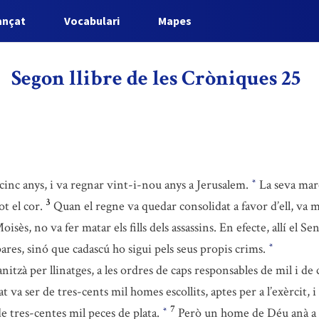
ançat
Vocabulari
Mapes
Segon llibre de les Cròniques 25
inc anys, i va regnar vint-i-nou anys a Jerusalem.
La seva mare
*
3
ot el cor.
Quan el regne va quedar consolidat a favor d’ell, va mat
 Moisès, no va fer matar els fills dels assassins. En efecte, allí e
s pares, sinó que cadascú ho sigui pels seus propis crims.
*
nitzà per llinatges, a les ordres de caps responsables de mil i d
t va ser de tres-cents mil homes escollits, aptes per a l’exèrcit, i
7
de tres-centes mil peces de plata.
Però un home de Déu anà a t
*