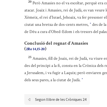
20
Però Amasies no el va escoltar, perquè era c
atacar. Joaix i Amasies, rei de Judà, es van veure
Xèmeix, el rei d’Israel, Jehoaix, va fer presoner el 
ciutat una bretxa de dos-cents metres,
des de la
*
de Déu a cura d’Obed-Edom i els tresors del palau
Conclusió del regnat d’Amasies
(
)
2Re 14,15-20
25
Amasies, fill de Joaix, rei de Judà, va viure e
des del principi a la fi, consta en la Crònica dels re
a Jerusalem, i va fugir a Laquix; però enviaren gent
dels seus pares, a la ciutat de Judà.
*
Segon llibre de les Cròniques 24