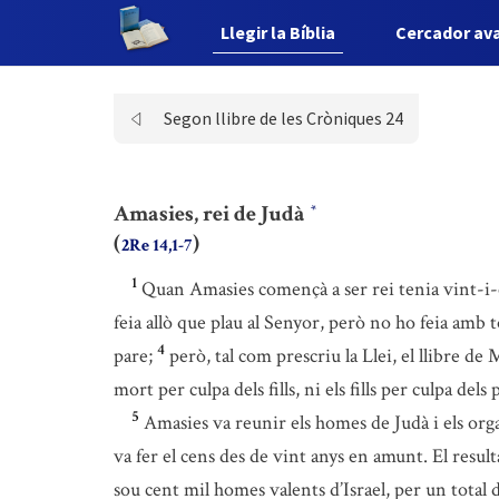
Llegir la Bíblia
Cercador av
Segon llibre de les Cròniques 24
Amasies, rei de Judà
*
(
)
2Re 14,1-7
1
Quan Amasies començà a ser rei tenia vint-i-c
feia allò que plau al Senyor, però no ho feia amb t
4
pare;
però, tal com prescriu la Llei, el llibre de
mort per culpa dels fills, ni els fills per culpa del
5
Amasies va reunir els homes de Judà i els orga
va fer el cens des de vint anys en amunt. El resulta
sou cent mil homes valents d’Israel, per un total 