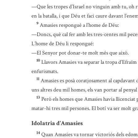
—Que les tropes d’Israel no vinguin amb tu, oh re
en la batalla, i que Déu et faci caure davant l’ene
9
Amasies respongué a l’home de Déu:
—Doncs, què cal fer amb les tres-centes mil peces 
L’home de Déu li respongué:
—El Senyor pot donar-te molt més que això.
10
Llavors Amasies va separar la tropa d’Efraïm q
enfurismats.
11
Amasies es posà coratjosament al capdavant de 
uns altres deu mil homes, els van portar al penyal
13
Però els homes que Amasies havia llicenciat pe
matar-hi tres mil persones. El botí va ser molt gr
Idolatria d’Amasies
14
Quan Amasies va tornar victoriós dels edomite