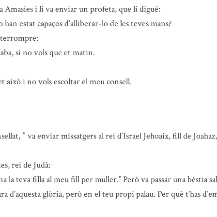
 Amasies i li va enviar un profeta, que li digué:
 han estat capaços d’alliberar-lo de les teves mans?
interrompre:
ba, si no vols que et matin.
 això i no vols escoltar el meu consell.
sellat,
va enviar missatgers al rei d’Israel Jehoaix, fill de Joahaz, 
*
es, rei de Judà:
la teva filla al meu fill per muller.” Però va passar una bèstia sal
ara d’aquesta glòria, però en el teu propi palau. Per què t’has d