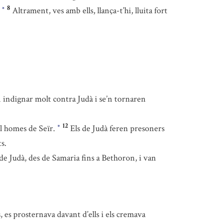
8
.
Altrament, ves amb ells, llança-t’hi, lluita fort
*
van indignar molt contra Judà i se’n tornaren
12
mil homes de Seïr.
Els de Judà feren presoners
*
s.
 de Judà, des de Samaria fins a Bethoron, i van
 es prosternava davant d’ells i els cremava