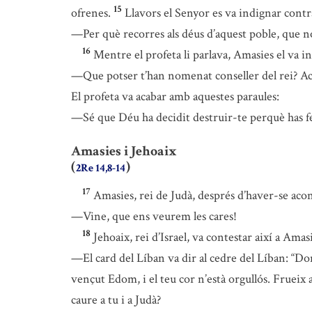
15
ofrenes.
Llavors el Senyor es va indignar contra
—Per què recorres als déus d’aquest poble, que no
16
Mentre el profeta li parlava, Amasies el va 
—Que potser t’han nomenat conseller del rei? Aca
El profeta va acabar amb aquestes paraules:
—Sé que Déu ha decidit destruir-te perquè has fet
Amasies i Jehoaix
(
)
2Re 14,8-14
17
Amasies, rei de Judà, després d’haver-se acon
—Vine, que ens veurem les cares!
18
Jehoaix, rei d’Israel, va contestar així a Amasi
—El card del Líban va dir al cedre del Líban: “Dona 
vençut Edom, i el teu cor n’està orgullós. Frueix 
caure a tu i a Judà?