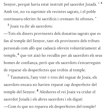
4
Senyor, perquè havia estat instruït pel sacerdot Joiadà.
*
Amb tot, no va suprimir els recintes sagrats, i el poble
continuava oferint-hi sacrificis i cremant-hi ofrenes.
*
5
Joaix va dir als sacerdots:
—Tots els diners provinents dels donatius sagrats que es
fan al temple del Senyor, tant els provinents dels tributs
personals com allò que cadascú ofereix voluntàriament al
6
temple,
que tot això ho recullin per als sacerdots els seus
homes de confiança, però que els sacerdots s’encarreguin
de reparar els desperfectes que trobin al temple.
7
Tanmateix, l’any vint-i-tres del regnat de Joaix, els
sacerdots encara no havien reparat cap desperfecte del
8
temple del Senyor.
Aleshores el rei Joaix va cridar el
sacerdot Joiadà i els altres sacerdots i els digué:
—Com és que no repareu els desperfectes del temple?