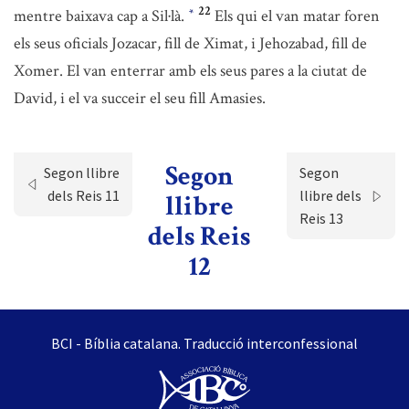
22
mentre baixava cap a Sil·là.
Els qui el van matar foren
*
els seus oficials Jozacar, fill de Ximat, i Jehozabad, fill de
Xomer. El van enterrar amb els seus pares a la ciutat de
David, i el va succeir el seu fill Amasies.
Segon
Segon llibre
Segon
dels Reis 11
llibre dels
llibre
Reis 13
dels Reis
12
BCI - Bíblia catalana. Traducció interconfessional