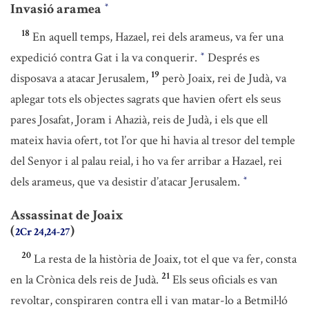
Invasió aramea
*
18
En aquell temps, Hazael, rei dels arameus, va fer una
expedició contra Gat i la va conquerir.
Després es
*
19
disposava a atacar Jerusalem,
però Joaix, rei de Judà, va
aplegar tots els objectes sagrats que havien ofert els seus
pares Josafat, Joram i Ahazià, reis de Judà, i els que ell
mateix havia ofert, tot l’or que hi havia al tresor del temple
del Senyor i al palau reial, i ho va fer arribar a Hazael, rei
dels arameus, que va desistir d’atacar Jerusalem.
*
Assassinat de Joaix
(
)
2Cr 24,24-27
20
La resta de la història de Joaix, tot el que va fer, consta
21
en la Crònica dels reis de Judà.
Els seus oficials es van
revoltar, conspiraren contra ell i van matar-lo a Betmil·ló