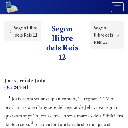
Togg
Navig
Segon
Segon llibre
Segon
dels Reis 11
llibre dels
llibre
Reis 13
dels Reis
12
Joaix, rei de Judà
(
)
2Cr 24,1-14
1
2
Joaix tenia set anys quan començà a regnar.
Van
*
proclamar-lo rei l’any setè del regnat de Jehú, i va regnar
quaranta anys
a Jerusalem. La seva mare es deia Sibià i era
*
3
de Beerxeba.
Joaix va fer tota la vida allò que plau al