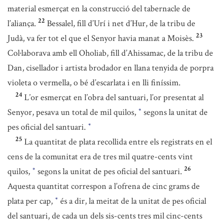
material esmerçat en la construcció del tabernacle de
22
l’aliança.
Bessalel, fill d’Urí i net d’Hur, de la tribu de
23
Judà, va fer tot el que el Senyor havia manat a Moisès.
Col·laborava amb ell Oholiab, fill d’Ahissamac, de la tribu de
Dan, cisellador i artista brodador en llana tenyida de porpra
violeta o vermella, o bé d’escarlata i en lli finíssim.
24
L’or esmerçat en l’obra del santuari, l’or presentat al
Senyor, pesava un total de mil quilos,
segons la unitat de
*
pes oficial del santuari.
*
25
La quantitat de plata recollida entre els registrats en el
cens de la comunitat era de tres mil quatre-cents vint
26
quilos,
segons la unitat de pes oficial del santuari.
*
Aquesta quantitat correspon a l’ofrena de cinc grams de
plata per cap,
és a dir, la meitat de la unitat de pes oficial
*
del santuari, de cada un dels sis-cents tres mil cinc-cents