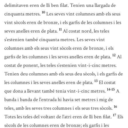
delimitaven eren de lli ben filat. Tenien una llargada de
10
cinquanta metres.
Les seves vint columnes amb els seus
vint sòcols eren de bronze, i els garfis de les columnes i les
11
seves anelles eren de plata.
Al costat nord, les teles
s’estenien també cinquanta metres. Les seves vint
columnes amb els seus vint sòcols eren de bronze, i els
12
garfis de les columnes i les seves anelles eren de plata.
Al
costat de ponent, les teles s’estenien vint-i-cinc metres.
Tenien deu columnes amb els seus deu sòcols, i els garfis de
13
les columnes i les seves anelles eren de plata.
El costat
14-15
que dona a llevant també tenia vint-i-cinc metres.
A
banda i banda de l’entrada hi havia set metres i mig de
16
teles, amb les seves tres columnes i els seus tres sòcols.
17
Totes les teles del voltant de l’atri eren de lli ben filat.
Els
sòcols de les columnes eren de bronze; els garfis i les