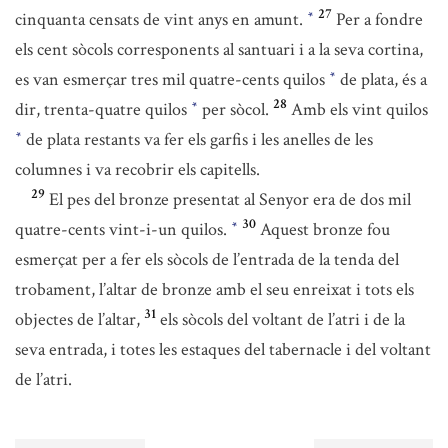
27
cinquanta censats de vint anys en amunt.
Per a fondre
*
els cent sòcols corresponents al santuari i a la seva cortina,
es van esmerçar tres mil quatre-cents quilos
de plata, és a
*
28
dir, trenta-quatre quilos
per sòcol.
Amb els vint quilos
*
de plata restants va fer els garfis i les anelles de les
*
columnes i va recobrir els capitells.
29
El pes del bronze presentat al Senyor era de dos mil
30
quatre-cents vint-i-un quilos.
Aquest bronze fou
*
esmerçat per a fer els sòcols de l’entrada de la tenda del
trobament, l’altar de bronze amb el seu enreixat i tots els
31
objectes de l’altar,
els sòcols del voltant de l’atri i de la
seva entrada, i totes les estaques del tabernacle i del voltant
de l’atri.