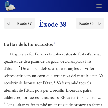
Togg
Navig
Èxode 38
Èxode 37
Èxode 39
L’altar dels holocaustos
*
1
Després va fer l’altar dels holocaustos de fusta d’acàcia,
quadrat, de deu pams de llargada, deu d’amplada i sis
2
d’alçada.
De cada un dels seus quatre angles en va fer
sobresortir com un corn que arrencava del mateix altar. Va
3
recobrir de bronze tot l’altar.
Va fer també tots els
utensilis de l’altar: pots per a recollir la cendra, pales,
calderetes, forquetes i encensers. Els va fer tots de bronze.
4
Per a l’altar va fer també un enreixat de bronze en forma