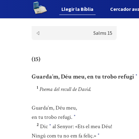
Llegir la Bíblia
Cercador av
Salms 15
(15)
Guarda’m, Déu meu, en tu trobo refugi
*
1
Poema del recull de David.
Guarda’m, Déu meu,
en tu trobo refugi.
*
2
Dic
al Senyor: «Ets el meu Déu!
*
Ningú com tu no em fa feliç.»
*