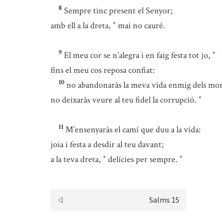
8
Sempre tinc present el Senyor;
amb ell a la dreta,
mai no cauré.
*
9
El meu cor se n’alegra i en faig festa tot jo,
*
fins el meu cos reposa confiat:
10
no abandonaràs la meva vida enmig dels mor
no deixaràs veure al teu fidel la corrupció.
*
11
M’ensenyaràs el camí que duu a la vida:
joia i festa a desdir al teu davant;
a la teva dreta,
delícies per sempre.
*
*
Salms 15