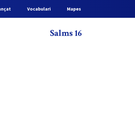
ançat
Vocabulari
Mapes
Salms 16