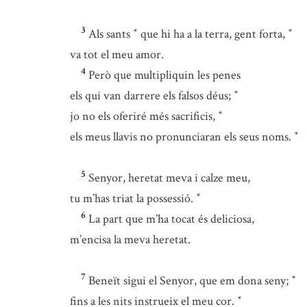
3
Als sants
que hi ha a la terra, gent forta,
*
*
va tot el meu amor.
4
Però que multipliquin les penes
els qui van darrere els falsos déus;
*
jo no els oferiré més sacrificis,
*
els meus llavis no pronunciaran els seus noms.
*
5
Senyor, heretat meva i calze meu,
tu m’has triat la possessió.
*
6
La part que m’ha tocat és deliciosa,
m’encisa la meva heretat.
7
Beneït sigui el Senyor, que em dona seny;
*
fins a les nits instrueix el meu cor.
*