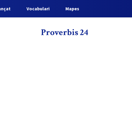
ançat
Vocabulari
Mapes
Proverbis 24