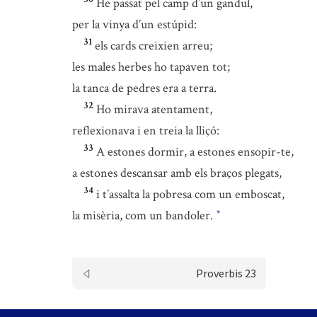
He passat pel camp d’un gandul,
per la vinya d’un estúpid:
31
els cards creixien arreu;
les males herbes ho tapaven tot;
la tanca de pedres era a terra.
32
Ho mirava atentament,
reflexionava i en treia la lliçó:
33
A estones dormir, a estones ensopir-te,
a estones descansar amb els braços plegats,
34
i t’assalta la pobresa com un emboscat,
la misèria, com un bandoler.
*
Proverbis 23