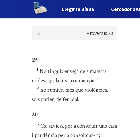
Llegir la Bíblia
Cercador av
Proverbis 23
19
1
No tinguis enveja dels malvats
ni desitgis la seva companyia:
*
2
no rumien més que violències,
sols parlen de fer mal.
20
3
Cal saviesa per a construir una casa
i prudència per a consolidar-la;