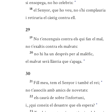
si ensopega, no ho celebris:
*
18
el Senyor, que ho veu, no s’hi complauria
i retiraria el càstig contra ell.
29
19
No t’encenguis contra els qui fan el mal,
no t’exaltis contra els malvats:
20
no hi ha un després per al malèfic,
el malvat serà llàntia que s’apaga.
*
30
21
Fill meu, tem el Senyor i també el rei;
*
no t’associïs amb amics de novetats:
22
els caurà de sobte l’infortuni,
i, ¿qui coneix el desastre que els espera?
*
23