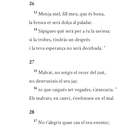
26
13
Menja mel, fill meu, que és bona,
la bresca et serà dolça al paladar.
14
Sàpigues què serà per a tu la saviesa:
si la trobes, tindràs un després
i la teva esperança no serà decebuda.
*
27
15
Malvat, no sotgis el recer del just,
no destrueixis el seu jaç:
16
ni que caigués set vegades, s’aixecaria.
*
Els malvats, en canvi, s’enfonsen en el mal.
28
17
No t’alegris quan cau el teu enemic;