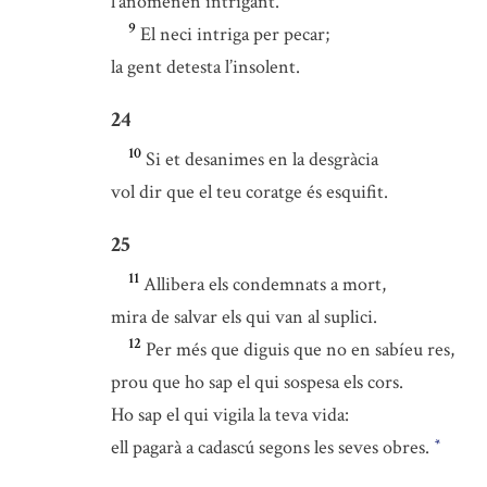
l’anomenen intrigant.
9
El neci intriga per pecar;
la gent detesta l’insolent.
24
10
Si et desanimes en la desgràcia
vol dir que el teu coratge és esquifit.
25
11
Allibera els condemnats a mort,
mira de salvar els qui van al suplici.
12
Per més que diguis que no en sabíeu res,
prou que ho sap el qui sospesa els cors.
Ho sap el qui vigila la teva vida:
ell pagarà a cadascú segons les seves obres.
*