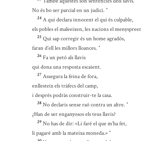
També aquestes són sentències dels savis.
No és bo ser parcial en un judici.
*
24
A qui declara innocent el qui és culpable,
els pobles el maleeixen, les nacions el menyspree
25
Qui sap corregir és un home agradós,
faran d’ell les millors lloances.
*
26
Fa un petó als llavis
qui dona una resposta escaient.
27
Assegura la feina de fora,
enllesteix els tràfecs del camp,
i després podràs construir-te la casa.
28
No declaris sense raó contra un altre.
*
¿Han de ser enganyosos els teus llavis?
29
No has de dir: «Li faré el que m’ha fet,
li pagaré amb la mateixa moneda.»
*
30