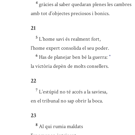
4
gràcies al saber quedaran plenes les cambres
amb tot d’objectes preciosos i bonics.
21
5
L’home savi és realment fort,
l’home expert consolida el seu poder.
6
Has de planejar ben bé la guerra:
*
la victòria depèn de molts consellers.
22
7
L’estúpid no té accés a la saviesa,
en el tribunal no sap obrir la boca.
23
8
Al qui rumia maldats