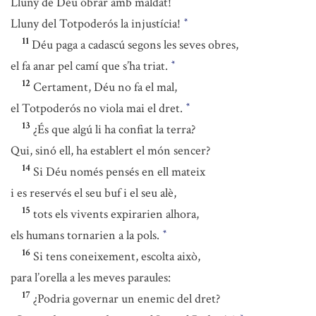
Lluny de Déu obrar amb maldat!
Lluny del Totpoderós la injustícia!
*
11
Déu paga a cadascú segons les seves obres,
el fa anar pel camí que s’ha triat.
*
12
Certament, Déu no fa el mal,
el Totpoderós no viola mai el dret.
*
13
¿És que algú li ha confiat la terra?
Qui, sinó ell, ha establert el món sencer?
14
Si Déu només pensés en ell mateix
i es reservés el seu buf i el seu alè,
15
tots els vivents expirarien alhora,
els humans tornarien a la pols.
*
16
Si tens coneixement, escolta això,
para l’orella a les meves paraules:
17
¿Podria governar un enemic del dret?