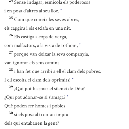
24
Sense indagar, esmicola els poderosos
i en posa d’altres al seu lloc.
*
25
Com que coneix les seves obres,
els capgira i els esclafa en una nit.
26
Els castiga a cops de verga,
com malfactors, a la vista de tothom,
*
27
perquè van deixar la seva companyia,
van ignorar els seus camins
28
i han fet que arribi a ell el clam dels pobres.
I ell escolta el clam dels oprimits!
*
29
¿Qui pot blasmar el silenci de Déu?
¿Qui pot adonar-se si s’amaga?
*
Què poden fer homes i pobles
30
si els posa al tron un impiu
dels qui entabanen la gent?