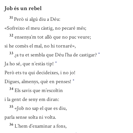
Job és un rebel
31
Però si algú diu a Déu:
«Sofreixo el meu càstig, no pecaré més;
32
ensenya’m tot allò que no puc veure;
si he comès el mal, no hi tornaré»,
33
¿a tu et sembla que Déu l’ha de castigar?
*
Ja ho sé, que n’estàs tip!
*
Però ets tu qui decideixes, i no jo!
Digues, almenys, què en penses!
*
34
Els savis que m’escoltin
i la gent de seny em diran:
35
«Job no sap el que es diu,
parla sense solta ni volta.
36
L’hem d’examinar a fons,