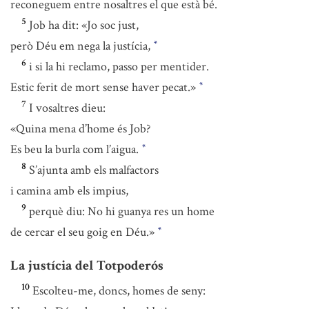
reconeguem entre nosaltres el que està bé.
5
Job ha dit: «Jo soc just,
però Déu em nega la justícia,
*
6
i si la hi reclamo, passo per mentider.
Estic ferit de mort sense haver pecat.»
*
7
I vosaltres dieu:
«Quina mena d’home és Job?
Es beu la burla com l’aigua.
*
8
S’ajunta amb els malfactors
i camina amb els impius,
9
perquè diu: No hi guanya res un home
de cercar el seu goig en Déu.»
*
La justícia del Totpoderós
10
Escolteu-me, doncs, homes de seny: