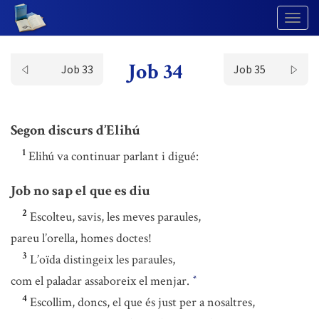
Togg
Navig
Job 34
Job 33
Job 35
Segon discurs d’Elihú
1
Elihú va continuar parlant i digué:
Job no sap el que es diu
2
Escolteu, savis, les meves paraules,
pareu l’orella, homes doctes!
3
L’oïda distingeix les paraules,
com el paladar assaboreix el menjar.
*
4
Escollim, doncs, el que és just per a nosaltres,