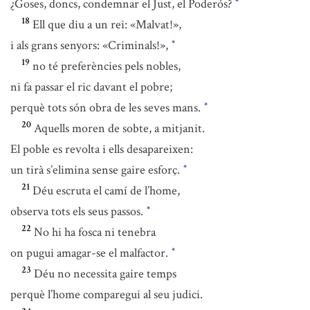
¿Goses, doncs, condemnar el Just, el Poderós?
*
18
Ell que diu a un rei: «Malvat!»,
i als grans senyors: «Criminals!»,
*
19
no té preferències pels nobles,
ni fa passar el ric davant el pobre;
perquè tots són obra de les seves mans.
*
20
Aquells moren de sobte, a mitjanit.
El poble es revolta i ells desapareixen:
un tirà s’elimina sense gaire esforç.
*
21
Déu escruta el camí de l’home,
observa tots els seus passos.
*
22
No hi ha fosca ni tenebra
on pugui amagar-se el malfactor.
*
23
Déu no necessita gaire temps
perquè l’home comparegui al seu judici.