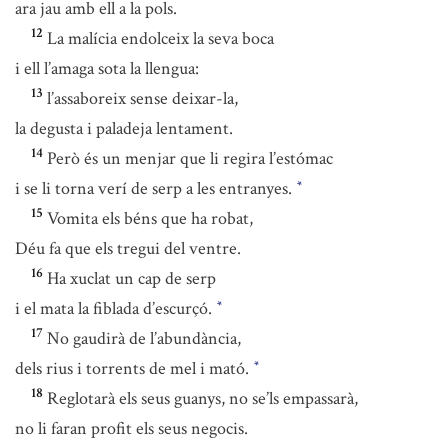
ara jau amb ell a la pols.
12
La malícia endolceix la seva boca
i ell l’amaga sota la llengua:
13
l’assaboreix sense deixar-la,
la degusta i paladeja lentament.
14
Però és un menjar que li regira l’estómac
i se li torna verí de serp a les entranyes.
*
15
Vomita els béns que ha robat,
Déu fa que els tregui del ventre.
16
Ha xuclat un cap de serp
i el mata la fiblada d’escurçó.
*
17
No gaudirà de l’abundància,
dels rius i torrents de mel i mató.
*
18
Reglotarà els seus guanys, no se’ls empassarà,
no li faran profit els seus negocis.