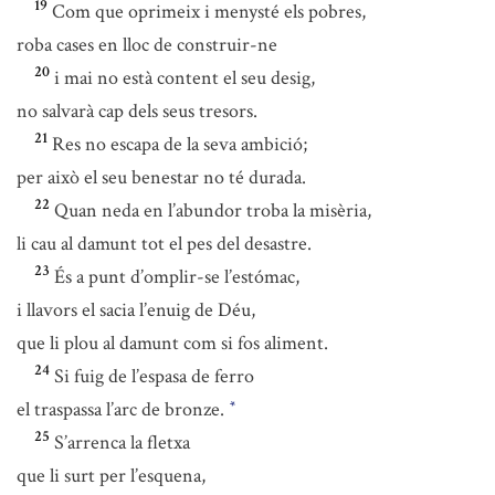
19
Com que oprimeix i menysté els pobres,
roba cases en lloc de construir-ne
20
i mai no està content el seu desig,
no salvarà cap dels seus tresors.
21
Res no escapa de la seva ambició;
per això el seu benestar no té durada.
22
Quan neda en l’abundor troba la misèria,
li cau al damunt tot el pes del desastre.
23
És a punt d’omplir-se l’estómac,
i llavors el sacia l’enuig de Déu,
que li plou al damunt com si fos aliment.
24
Si fuig de l’espasa de ferro
el traspassa l’arc de bronze.
*
25
S’arrenca la fletxa
que li surt per l’esquena,