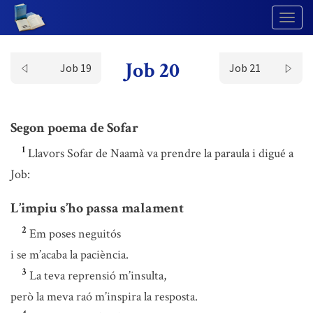
Togg
Navig
Job 20
Job 19
Job 21
Segon poema de Sofar
1
Llavors Sofar de Naamà va prendre la paraula i digué a
Job:
L’impiu s’ho passa malament
2
Em poses neguitós
i se m’acaba la paciència.
3
La teva reprensió m’insulta,
però la meva raó m’inspira la resposta.