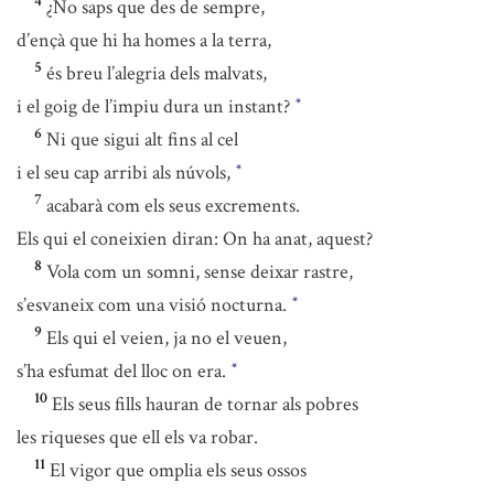
4
¿No saps que des de sempre,
d’ençà que hi ha homes a la terra,
5
és breu l’alegria dels malvats,
i el goig de l’impiu dura un instant?
*
6
Ni que sigui alt fins al cel
i el seu cap arribi als núvols,
*
7
acabarà com els seus excrements.
Els qui el coneixien diran: On ha anat, aquest?
8
Vola com un somni, sense deixar rastre,
s’esvaneix com una visió nocturna.
*
9
Els qui el veien, ja no el veuen,
s’ha esfumat del lloc on era.
*
10
Els seus fills hauran de tornar als pobres
les riqueses que ell els va robar.
11
El vigor que omplia els seus ossos