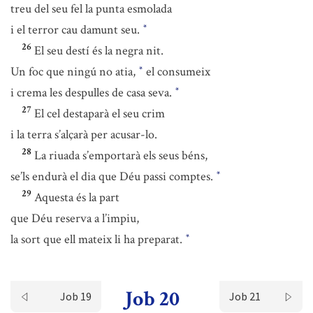
treu del seu fel la punta esmolada
i el terror cau damunt seu.
*
26
El seu destí és la negra nit.
Un foc que ningú no atia,
el consumeix
*
i crema les despulles de casa seva.
*
27
El cel destaparà el seu crim
i la terra s’alçarà per acusar-lo.
28
La riuada s’emportarà els seus béns,
se’ls endurà el dia que Déu passi comptes.
*
29
Aquesta és la part
que Déu reserva a l’impiu,
la sort que ell mateix li ha preparat.
*
Job 20
Job 19
Job 21