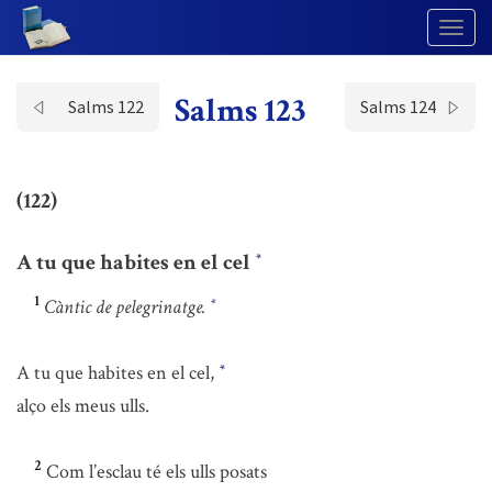
Togg
Navig
Salms 123
Salms 122
Salms 124
(122)
A tu que habites en el cel
*
1
Càntic de pelegrinatge.
*
A tu que habites en el cel,
*
alço els meus ulls.
2
Com l’esclau té els ulls posats