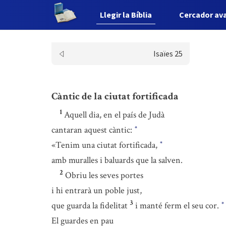
Llegir la Bíblia
Cercador av
Isaïes 25
Càntic de la ciutat fortificada
1
Aquell dia, en el país de Judà
cantaran aquest càntic:
*
«Tenim una ciutat fortificada,
*
amb muralles i baluards que la salven.
2
Obriu les seves portes
i hi entrarà un poble just,
3
que guarda la fidelitat
i manté ferm el seu cor.
*
El guardes en pau