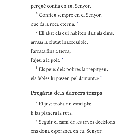
perquè confia en tu, Senyor.
4
Confieu sempre en el Senyor,
que és la roca eterna.
*
5
Ell abat els qui habiten dalt als cims,
arrasa la ciutat inaccessible,
l’arrasa fins a terra,
l’ajeu a la pols.
*
6
Els peus dels pobres la trepitgen,
els febles hi passen pel damunt.»
*
Pregària dels darrers temps
7
El just troba un camí pla:
li fas planera la ruta.
8
Seguir el camí de les teves decisions
ens dona esperança en tu, Senyor.