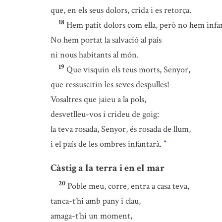
que, en els seus dolors, crida i es retorça.
18
Hem patit dolors com ella, però no hem infan
No hem portat la salvació al país
ni nous habitants al món.
19
Que visquin els teus morts, Senyor,
que ressuscitin les seves despulles!
Vosaltres que jaieu a la pols,
desvetlleu-vos i crideu de goig:
la teva rosada, Senyor, és rosada de llum,
i el país de les ombres infantarà.
*
Càstig a la terra i en el mar
20
Poble meu, corre, entra a casa teva,
tanca-t’hi amb pany i clau,
amaga-t’hi un moment,