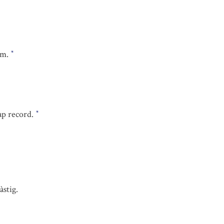
om.
*
cap record.
*
àstig.