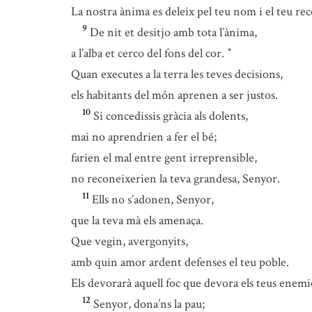
La nostra ànima es deleix pel teu nom i el teu rec
9
De nit et desitjo amb tota l’ànima,
a l’alba et cerco del fons del cor.
*
Quan executes a la terra les teves decisions,
els habitants del món aprenen a ser justos.
10
Si concedissis gràcia als dolents,
mai no aprendrien a fer el bé;
farien el mal entre gent irreprensible,
no reconeixerien la teva grandesa, Senyor.
11
Ells no s’adonen, Senyor,
que la teva mà els amenaça.
Que vegin, avergonyits,
amb quin amor ardent defenses el teu poble.
Els devorarà aquell foc que devora els teus enemi
12
Senyor, dona’ns la pau;