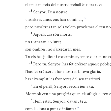
el fruit mateix del nostre treball és obra teva.
13
Senyor, Déu nostre,
uns altres amos ens han dominat,
*
però nosaltres tan sols volem proclamar el teu n
14
Aquells ara són morts,
no tornaran a viure;
són ombres, no s’aixecaran més.
Tu els has judicat i exterminat, sense deixar-ne 
15
Però tu, Senyor, has fet créixer aquest poble;
l’has fet créixer, li has mostrat la teva glòria,
has eixamplat les fronteres del seu territori.
16
En el perill, Senyor, recorrien a tu.
Mormolaven una pregària quan els afligia el teu c
17
Hem estat, Senyor, davant teu,
com la dona a punt d’infantar
*