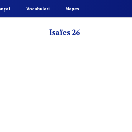
ançat
Vocabulari
Mapes
Isaïes 26