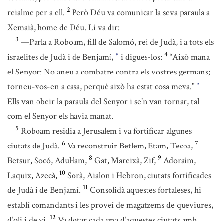
2
reialme per a ell.
Però Déu va comunicar la seva paraula a
Xemaià, home de Déu. Li va dir:
3
—Parla a Roboam, fill de Salomó, rei de Judà, i a tots els
4
israelites de Judà i de Benjamí,
i digues-los:
“Això mana
*
el Senyor: No aneu a combatre contra els vostres germans;
torneu-vos-en a casa, perquè això ha estat cosa meva.”
*
Ells van obeir la paraula del Senyor i se’n van tornar, tal
com el Senyor els havia manat.
5
Roboam residia a Jerusalem i va fortificar algunes
6
7
ciutats de Judà.
Va reconstruir Betlem, Etam, Tecoa,
8
9
Betsur, Socó, Adul·lam,
Gat, Mareixà, Zif,
Adoraim,
10
Laquix, Azecà,
Sorà, Aialon i Hebron, ciutats fortificades
11
de Judà i de Benjamí.
Consolidà aquestes fortaleses, hi
establí comandants i les proveí de magatzems de queviures,
12
d’oli i de vi.
Va dotar cada una d’aquestes ciutats amb