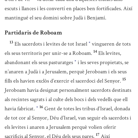
escuts i llances i les convertí en places ben fortificades. Així
mantingué el seu domini sobre Judà i Benjamí.
Partidaris de Roboam
13
Els sacerdots i levites de tot Israel
vingueren de tots
*
14
els seus territoris per unir-se a Roboam.
Els levites,
abandonant els seus pasturatges
i les seves propietats, se
*
n’anaren a Judà i a Jerusalem, perquè Jeroboam i els seus
15
fills els havien exclòs d’exercir el sacerdoci del Senyor.
Jeroboam havia designat personalment sacerdots destinats
als recintes sagrats i al culte dels bocs i dels vedells que ell
16
havia fabricat.
Gent de totes les tribus d’Israel, donada
*
de tot cor al Senyor, Déu d’Israel, van seguir els sacerdots i
els levites i anaren a Jerusalem perquè volien oferir
17
sacrificis al Senyor, el Déu dels seus pares.
Així