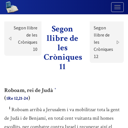
Togg
Navig
Segon
Segon llibre
Segon
de les
llibre de
llibre de
Cròniques
les
les
10
Cròniques
Cròniques
12
11
Roboam, rei de Judà
*
(
)
1Re 12,21-24
1
Roboam arribà a Jerusalem i va mobilitzar tota la gent
de Judà i de Benjamí, en total cent vuitanta mil homes
escollits, per combatre contra Israel i recuperar així el