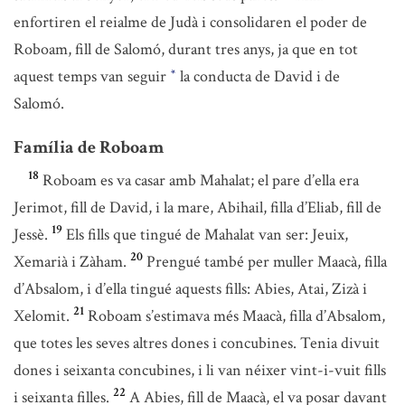
enfortiren el reialme de Judà i consolidaren el poder de
Roboam, fill de Salomó, durant tres anys, ja que en tot
aquest temps van seguir
la conducta de David i de
*
Salomó.
Família de Roboam
18
Roboam es va casar amb Mahalat; el pare d’ella era
Jerimot, fill de David, i la mare, Abihail, filla d’Eliab, fill de
19
Jessè.
Els fills que tingué de Mahalat van ser: Jeuix,
20
Xemarià i Zàham.
Prengué també per muller Maacà, filla
d’Absalom, i d’ella tingué aquests fills: Abies, Atai, Zizà i
21
Xelomit.
Roboam s’estimava més Maacà, filla d’Absalom,
que totes les seves altres dones i concubines. Tenia divuit
dones i seixanta concubines, i li van néixer vint-i-vuit fills
22
i seixanta filles.
A Abies, fill de Maacà, el va posar davant