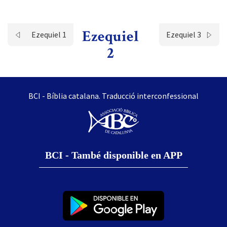
Ezequiel
Ezequiel 1
Ezequiel 3
2
BCI - Bíblia catalana. Traducció interconfessional
BCI - També disponible en APP