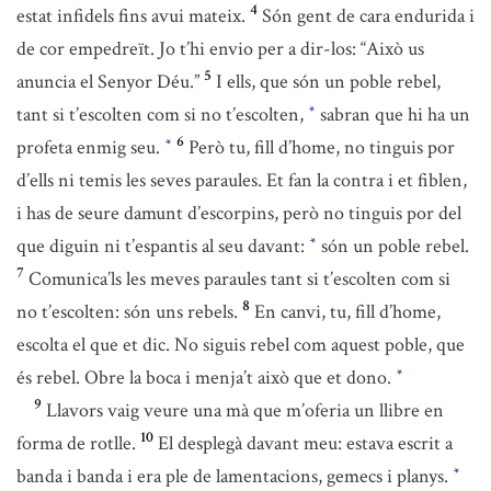
4
estat infidels fins avui mateix.
Són gent de cara endurida i
de cor empedreït. Jo t’hi envio per a dir-los: “Això us
5
anuncia el Senyor Déu.”
I ells, que són un poble rebel,
tant si t’escolten com si no t’escolten,
sabran que hi ha un
*
6
profeta enmig seu.
Però tu, fill d’home, no tinguis por
*
d’ells ni temis les seves paraules. Et fan la contra i et fiblen,
i has de seure damunt d’escorpins, però no tinguis por del
que diguin ni t’espantis al seu davant:
són un poble rebel.
*
7
Comunica’ls les meves paraules tant si t’escolten com si
8
no t’escolten: són uns rebels.
En canvi, tu, fill d’home,
escolta el que et dic. No siguis rebel com aquest poble, que
és rebel. Obre la boca i menja’t això que et dono.
*
9
Llavors vaig veure una mà que m’oferia un llibre en
10
forma de rotlle.
El desplegà davant meu: estava escrit a
banda i banda i era ple de lamentacions, gemecs i planys.
*