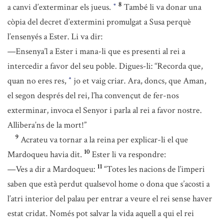
8
a canvi d’exterminar els jueus.
També li va donar una
*
còpia del decret d’extermini promulgat a Susa perquè
l’ensenyés a Ester. Li va dir:
—Ensenya’l a Ester i mana-li que es presenti al rei a
intercedir a favor del seu poble. Digues-li: “Recorda que,
quan no eres res,
jo et vaig criar. Ara, doncs, que Aman,
*
el segon després del rei, l’ha convençut de fer-nos
exterminar, invoca el Senyor i parla al rei a favor nostre.
Allibera’ns de la mort!”
9
Acrateu va tornar a la reina per explicar-li el que
10
Mardoqueu havia dit.
Ester li va respondre:
11
—Ves a dir a Mardoqueu:
“Totes les nacions de l’imperi
saben que està perdut qualsevol home o dona que s’acosti a
l’atri interior del palau per entrar a veure el rei sense haver
estat cridat. Només pot salvar la vida aquell a qui el rei