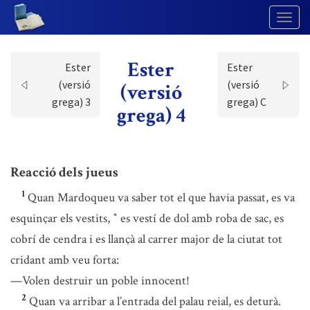
Togg
Navig
Ester
Ester
Ester
(versió
(versió
(versió
grega) 3
grega) C
grega) 4
Reacció dels jueus
1
Quan Mardoqueu va saber tot el que havia passat, es va
esquinçar els vestits,
es vestí de dol amb roba de sac, es
*
cobrí de cendra i es llançà al carrer major de la ciutat tot
cridant amb veu forta:
—Volen destruir un poble innocent!
2
Quan va arribar a l’entrada del palau reial, es deturà.