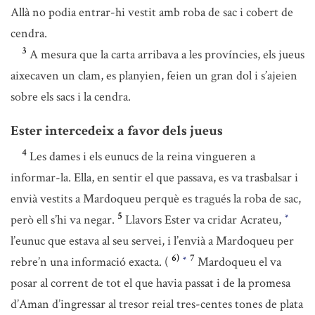
Allà no podia entrar-hi vestit amb roba de sac i cobert de
cendra.
3
A mesura que la carta arribava a les províncies, els jueus
aixecaven un clam, es planyien, feien un gran dol i s’ajeien
sobre els sacs i la cendra.
Ester intercedeix a favor dels jueus
4
Les dames i els eunucs de la reina vingueren a
informar-la. Ella, en sentir el que passava, es va trasbalsar i
envià vestits a Mardoqueu perquè es tragués la roba de sac,
5
però ell s’hi va negar.
Llavors Ester va cridar Acrateu,
*
l’eunuc que estava al seu servei, i l’envià a Mardoqueu per
6)
7
rebre’n una informació exacta. (
Mardoqueu el va
*
posar al corrent de tot el que havia passat i de la promesa
d’Aman d’ingressar al tresor reial tres-centes tones de plata