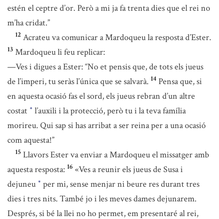
estén el ceptre d’or. Però a mi ja fa trenta dies que el rei no
m’ha cridat.”
12
Acrateu va comunicar a Mardoqueu la resposta d’Ester.
13
Mardoqueu li feu replicar:
—Ves i digues a Ester: “No et pensis que, de tots els jueus
14
de l’imperi, tu seràs l’única que se salvarà.
Pensa que, si
en aquesta ocasió fas el sord, els jueus rebran d’un altre
costat
l’auxili i la protecció, però tu i la teva família
*
morireu. Qui sap si has arribat a ser reina per a una ocasió
com aquesta!”
15
Llavors Ester va enviar a Mardoqueu el missatger amb
16
aquesta resposta:
«Ves a reunir els jueus de Susa i
dejuneu
per mi, sense menjar ni beure res durant tres
*
dies i tres nits. També jo i les meves dames dejunarem.
Després, si bé la llei no ho permet, em presentaré al rei,