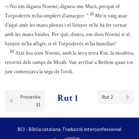
—No em digueu Noemí; digueu-me Marà, perquè el
21
Totpoderós m’ha omplert d’amargor.
Me’n vaig anar
*
d’aquí amb les mans plenes i el Senyor m’hi ha fet tornar
amb les mans buides. Per què, doncs, em dieu Noemí si el
Senyor m’ha afligit, si el Totpoderós m’ha humiliat?
22
Així fou com Noemí, amb la seva nora Rut, la moabita,
retornà dels camps de Moab. Van arribar a Betlem quan tot
just començava la sega de l’ordi.
Rut 1
Proverbis
Rut 2
31
BCI - Bíblia catalana. Traducció interconfessional