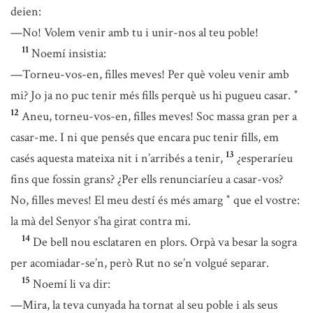
deien:
—No! Volem venir amb tu i unir-nos al teu poble!
11
Noemí insistia:
—Torneu-vos-en, filles meves! Per què voleu venir amb
mi? Jo ja no puc tenir més fills perquè us hi pugueu casar.
*
12
Aneu, torneu-vos-en, filles meves! Soc massa gran per a
casar-me. I ni que pensés que encara puc tenir fills, em
13
casés aquesta mateixa nit i n’arribés a tenir,
¿esperaríeu
fins que fossin grans? ¿Per ells renunciaríeu a casar-vos?
No, filles meves! El meu destí és més amarg
que el vostre:
*
la mà del Senyor s’ha girat contra mi.
14
De bell nou esclataren en plors. Orpà va besar la sogra
per acomiadar-se’n, però Rut no se’n volgué separar.
15
Noemí li va dir:
—Mira, la teva cunyada ha tornat al seu poble i als seus