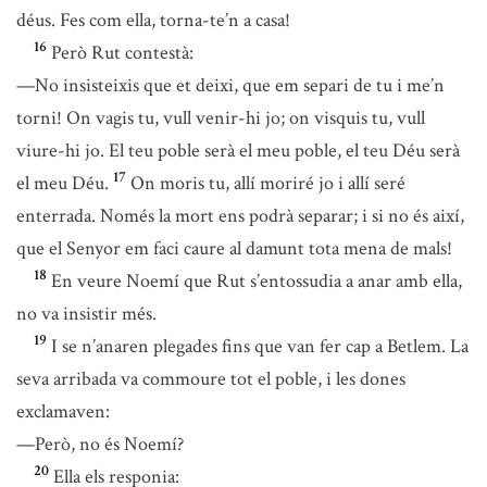
déus. Fes com ella, torna-te’n a casa!
16
Però Rut contestà:
—No insisteixis que et deixi, que em separi de tu i me’n
torni! On vagis tu, vull venir-hi jo; on visquis tu, vull
viure-hi jo. El teu poble serà el meu poble, el teu Déu serà
17
el meu Déu.
On moris tu, allí moriré jo i allí seré
enterrada. Només la mort ens podrà separar; i si no és així,
que el Senyor em faci caure al damunt tota mena de mals!
18
En veure Noemí que Rut s’entossudia a anar amb ella,
no va insistir més.
19
I se n’anaren plegades fins que van fer cap a Betlem. La
seva arribada va commoure tot el poble, i les dones
exclamaven:
—Però, no és Noemí?
20
Ella els responia: