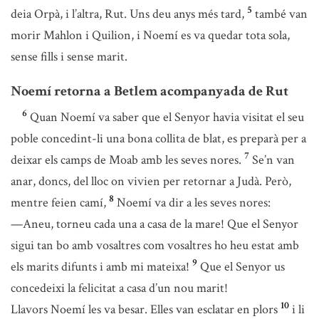
5
deia Orpà, i l’altra, Rut. Uns deu anys més tard,
també van
morir Mahlon i Quilion, i Noemí es va quedar tota sola,
sense fills i sense marit.
Noemí retorna a Betlem acompanyada de Rut
6
Quan Noemí va saber que el Senyor havia visitat el seu
poble concedint-li una bona collita de blat, es preparà per a
7
deixar els camps de Moab amb les seves nores.
Se’n van
anar, doncs, del lloc on vivien per retornar a Judà. Però,
8
mentre feien camí,
Noemí va dir a les seves nores:
—Aneu, torneu cada una a casa de la mare! Que el Senyor
sigui tan bo amb vosaltres com vosaltres ho heu estat amb
9
els marits difunts i amb mi mateixa!
Que el Senyor us
concedeixi la felicitat a casa d’un nou marit!
10
Llavors Noemí les va besar. Elles van esclatar en plors
i li