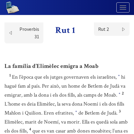
Togg
Navig
Rut 1
Proverbis
Rut 2
31
La família d’Elimèlec emigra a Moab
1
En l’època que els jutges governaven els israelites,
hi
*
hagué fam al país. Per això, un home de Betlem de Judà va
2
emigrar, amb la dona i els dos fills, als camps de Moab.
*
L’home es deia Elimèlec, la seva dona Noemí i els dos fills
3
Mahlon i Quilion. Eren efratites,
de Betlem de Judà.
*
Elimèlec, marit de Noemí, va morir. Ella es quedà sola amb
4
els dos fills,
que es van casar amb dones moabites; l’una es