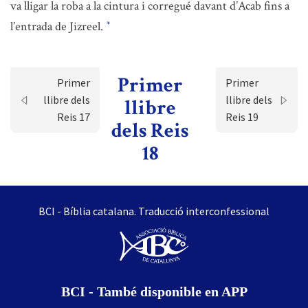
va lligar la roba a la cintura i corregué davant d’Acab fins a
l’entrada de Jizreel.
*
Primer
Primer
Primer
llibre dels
llibre dels
llibre
Reis 17
Reis 19
dels Reis
18
BCI - Bíblia catalana. Traducció interconfessional
BCI - També disponible en APP