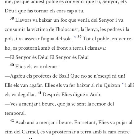
me, perquè aquest poble es convenci que tu, Senyor, ets
Déu i que fas tornar els cors cap a tu.
38
Llavors va baixar un foc que venia del Senyor i va
consumir la víctima de l’holocaust, la llenya, les pedres i la
39
pols, i va assecar l’aigua del solc.
Tot el poble, en veure-
*
ho, es prosternà amb el front a terra i clamava:
—El Senyor és Déu! El Senyor és Déu!
40
Elies els va ordenar:
—Agafeu els profetes de Baal! Que no se n’escapi ni un!
Ells els van agafar. Elies els va fer baixar al riu Quixon
i allí
*
41
els va degollar.
Després Elies digué a Acab:
—Ves a menjar i beure, que ja se sent la remor del
temporal.
42
Acab anà a menjar i beure. Entretant, Elies va pujar al
cim del Carmel, es va prosternar a terra amb la cara entre