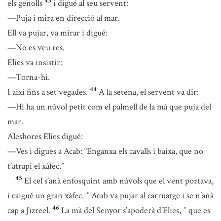
43
els genolls
i digué al seu servent:
—Puja i mira en direcció al mar.
Ell va pujar, va mirar i digué:
—No es veu res.
Elies va insistir:
—Torna-hi.
44
I així fins a set vegades.
A la setena, el servent va dir:
—Hi ha un núvol petit com el palmell de la mà que puja del
mar.
Aleshores Elies digué:
—Ves i digues a Acab: “Enganxa els cavalls i baixa, que no
t’atrapi el xàfec.”
45
El cel s’anà enfosquint amb núvols que el vent portava,
i caigué un gran xàfec.
Acab va pujar al carruatge i se n’anà
*
46
cap a Jizreel.
La mà del Senyor s’apoderà d’Elies,
que es
*