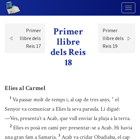
Togg
Navig
Primer
Primer
Primer
llibre dels
llibre dels
llibre
Reis 17
Reis 19
dels Reis
18
Elies al Carmel
1
Va passar molt de temps i, al cap de tres anys,
el
*
Senyor va comunicar a Elies la seva paraula. Li digué:
—Ves, presenta’t a Acab, que vull enviar la pluja a la terra.
2
Elies es posà en camí per presentar-se a Acab. Hi havia
3
una gran fam a Samaria.
Acab va cridar Obadiahu, el cap