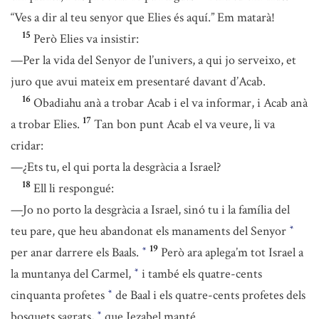
“Ves a dir al teu senyor que Elies és aquí.” Em matarà!
15
Però Elies va insistir:
—Per la vida del Senyor de l’univers, a qui jo serveixo, et
juro que avui mateix em presentaré davant d’Acab.
16
Obadiahu anà a trobar Acab i el va informar, i Acab anà
17
a trobar Elies.
Tan bon punt Acab el va veure, li va
cridar:
—¿Ets tu, el qui porta la desgràcia a Israel?
18
Ell li respongué:
—Jo no porto la desgràcia a Israel, sinó tu i la família del
teu pare, que heu abandonat els manaments del Senyor
*
19
per anar darrere els Baals.
Però ara aplega’m tot Israel a
*
la muntanya del Carmel,
i també els quatre-cents
*
cinquanta profetes
de Baal i els quatre-cents profetes dels
*
bosquets sagrats,
que Jezabel manté.
*