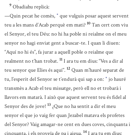
9
Obadiahu replicà:
—Quin pecat he comès,
que vulguis posar aquest servent
*
10
teu a les mans d’Acab perquè em mati?
Tan cert com viu
el Senyor, el teu Déu: no hi ha poble ni reialme on el meu
senyor no hagi enviat gent a buscar-te. I quan li diuen:
“Aquí no hi és”, fa jurar a aquell poble o reialme que
11
realment no t’han trobat.
I ara tu em dius: “Ves a dir al
12
teu senyor que Elies és aquí”.
Quan m’hauré separat de
tu, l’esperit del Senyor se t’endurà qui sap a on:
jo hauré
*
transmès a Acab el teu missatge, però ell no et trobarà i
llavors em matarà. I això que aquest servent teu és fidel al
13
Senyor des de jove!
¿Que no ha sentit a dir el meu
senyor el que jo vaig fer quan Jezabel matava els profetes
del Senyor? Vaig amagar-ne cent en dues coves, cinquanta i
14
cinquanta, i els proveïa de pa i aigua.
I ara tu em dius: