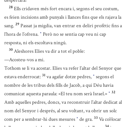
despertarà!
28
Ells cridaven més fort encara i, segons el seu costum,
es feien incisions amb punyals i llances fins que els rajava la
29
sang.
Passat ja migdia, van entrar en deliri profètic fins a
l’hora de l’ofrena.
Però no se sentia cap veu ni cap
*
resposta, ni els escoltava ningú.
30
Aleshores Elies va dir a tot el poble:
—Acosteu-vos a mi.
Tothom se li va acostar. Elies va refer l’altar del Senyor que
31
estava enderrocat:
va agafar dotze pedres,
segons el
*
nombre de les tribus dels fills de Jacob, a qui Déu havia
32
comunicat aquesta paraula: «El teu nom serà Israel.»
*
Amb aquelles pedres, doncs, va reconstruir l’altar dedicat al
nom del Senyor i després, al seu voltant, va obrir un solc
33
com per a sembrar-hi dues mesures
de gra.
Va col·locar
*
34