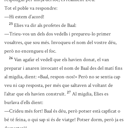
Tot el poble va respondre:
—Hi estem d’acord!
25
Elies va dir als profetes de Baal:
—Trieu-vos un dels dos vedells i prepareu-lo primer
vosaltres, que sou més. Invoqueu el nom del vostre déu,
però no encengueu el foc.
26
Van agafar el vedell que els havien donat, el van
preparar i anaren invocant el nom de Baal des del matí fins
al migdia, dient: «Baal, respon-nos!» Però no se sentia cap
veu ni cap resposta, per més que saltaven al voltant de
27
l’altar que els havien construït.
Al migdia, Elies es
burlava d’ells dient:
—Crideu més fort! Baal és déu, però potser està capficat o
bé té feina, o qui sap si és de viatge! Potser dorm, però ja es