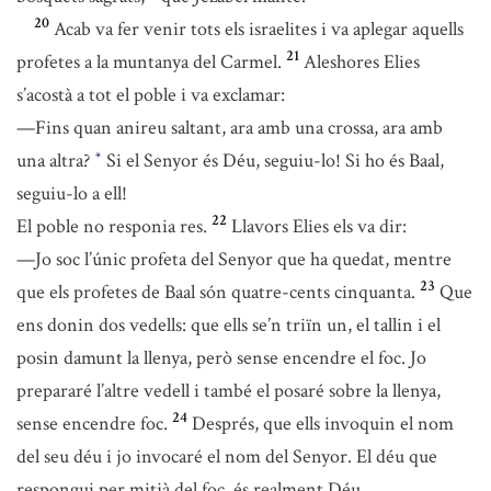
20
Acab va fer venir tots els israelites i va aplegar aquells
21
profetes a la muntanya del Carmel.
Aleshores Elies
s’acostà a tot el poble i va exclamar:
—Fins quan anireu saltant, ara amb una crossa, ara amb
una altra?
Si el Senyor és Déu, seguiu-lo! Si ho és Baal,
*
seguiu-lo a ell!
22
El poble no responia res.
Llavors Elies els va dir:
—Jo soc l’únic profeta del Senyor que ha quedat, mentre
23
que els profetes de Baal són quatre-cents cinquanta.
Que
ens donin dos vedells: que ells se’n triïn un, el tallin i el
posin damunt la llenya, però sense encendre el foc. Jo
prepararé l’altre vedell i també el posaré sobre la llenya,
24
sense encendre foc.
Després, que ells invoquin el nom
del seu déu i jo invocaré el nom del Senyor. El déu que
respongui per mitjà del foc, és realment Déu.