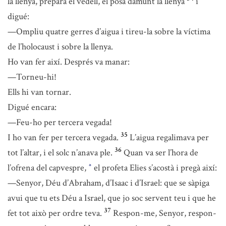
la llenya, preparà el vedell, el posà damunt la llenya
i
digué:
—Ompliu quatre gerres d’aigua i tireu-la sobre la víctima
de l’holocaust i sobre la llenya.
Ho van fer així. Després va manar:
—Torneu-hi!
Ells hi van tornar.
Digué encara:
—Feu-ho per tercera vegada!
35
I ho van fer per tercera vegada.
L’aigua regalimava per
36
tot l’altar, i el solc n’anava ple.
Quan va ser l’hora de
l’ofrena del capvespre,
el profeta Elies s’acostà i pregà així:
*
—Senyor, Déu d’Abraham, d’Isaac i d’Israel: que se sàpiga
avui que tu ets Déu a Israel, que jo soc servent teu i que he
37
fet tot això per ordre teva.
Respon-me, Senyor, respon-