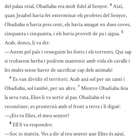
4
del palau reial. Obadiahu era molt fidel al Senyor.
Així,
quan Jezabel havia fet exterminar els profetes del Senyor,
Obadiahu n’havia pres cent, els havia amagat en dues coves,
5
cinquanta i cinquanta, i els havia proveït de pa i aigua.
Acab, doncs, li va dir:
—Anem pel país i resseguim les fonts i els torrents. Qui sap
si trobarem herba i podrem mantenir amb vida els cavalls i
les mules sense haver de sacrificar cap dels animals!
6
Es van dividir el territori: Acab anà sol per un camí i
7
Obadiahu, sol també, per un altre.
Mentre Obadiahu feia
la seva ruta, Elies li va sortir al pas. Obadiahu el va
reconèixer, es prosternà amb el front a terra i li digué:
—¿Ets tu Elies, el meu senyor?
8
Ell li va respondre:
—Soc jo mateix. Ves a dir al teu senyor que Elies és aquí.