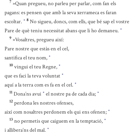
7
»Quan pregueu, no parleu per parlar, com fan els
pagans: es pensen que amb la seva xerrameca es faran
8
escoltar.
No sigueu, doncs, com ells, que bé sap el vostre
*
Pare de què teniu necessitat abans que li ho demaneu.
*
9
»Vosaltres, pregueu així:
Pare nostre que estàs en el cel,
santifica el teu nom,
*
10
vingui el teu Regne,
*
que es faci la teva voluntat
*
aquí a la terra com es fa en el cel.
*
11
Dona’ns avui
el nostre pa de cada dia;
*
*
12
perdona les nostres ofenses,
així com nosaltres perdonem els qui ens ofenen;
*
13
no permetis que caiguem en la temptació,
*
i allibera’ns del mal.
*