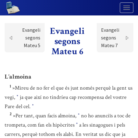
Togg
Navig
Evangeli
Evangeli
Evangeli
segons
segons
segons
Mateu 5
Mateu 7
Mateu 6
L’almoina
1
»Mireu de no fer el que és just només perquè la gent us
vegi,
ja que així no tindríeu cap recompensa del vostre
*
Pare del cel.
*
2
»Per tant, quan facis almoina,
no ho anunciïs a toc de
*
trompeta, com fan els hipòcrites
a les sinagogues i pels
*
carrers, perquè tothom els alabi. En veritat us dic que ja