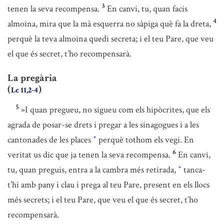
3
tenen la seva recompensa.
En canvi, tu, quan facis
4
almoina, mira que la mà esquerra no sàpiga què fa la dreta,
perquè la teva almoina quedi secreta; i el teu Pare, que veu
el que és secret, t’ho recompensarà.
La pregària
(
)
Lc 11,2-4
5
»I quan pregueu, no sigueu com els hipòcrites, que els
agrada de posar-se drets i pregar a les sinagogues i a les
cantonades de les places
perquè tothom els vegi. En
*
6
veritat us dic que ja tenen la seva recompensa.
En canvi,
tu, quan preguis, entra a la cambra més retirada,
tanca-
*
t’hi amb pany i clau i prega al teu Pare, present en els llocs
més secrets; i el teu Pare, que veu el que és secret, t’ho
recompensarà.