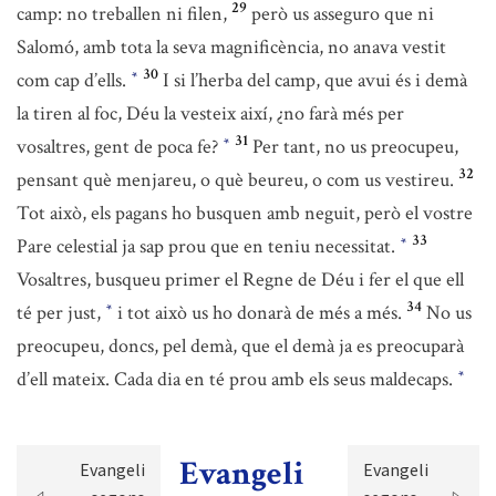
29
camp: no treballen ni filen,
però us asseguro que ni
Salomó, amb tota la seva magnificència, no anava vestit
30
com cap d’ells.
I si l’herba del camp, que avui és i demà
*
la tiren al foc, Déu la vesteix així, ¿no farà més per
31
vosaltres, gent de poca fe?
Per tant, no us preocupeu,
*
32
pensant què menjareu, o què beureu, o com us vestireu.
Tot això, els pagans ho busquen amb neguit, però el vostre
33
Pare celestial ja sap prou que en teniu necessitat.
*
Vosaltres, busqueu primer el Regne de Déu i fer el que ell
34
té per just,
i tot això us ho donarà de més a més.
No us
*
preocupeu, doncs, pel demà, que el demà ja es preocuparà
d’ell mateix. Cada dia en té prou amb els seus maldecaps.
*
Evangeli
Evangeli
Evangeli