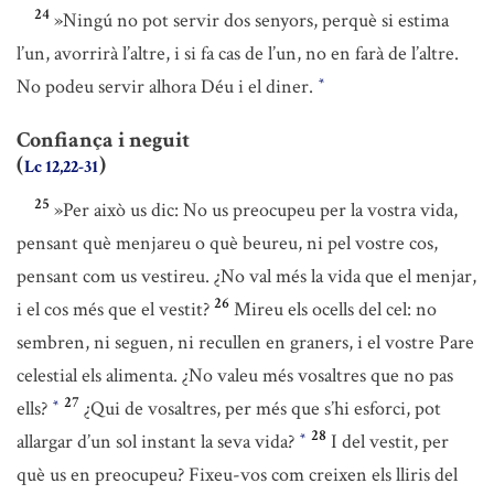
24
»Ningú no pot servir dos senyors, perquè si estima
l’un, avorrirà l’altre, i si fa cas de l’un, no en farà de l’altre.
No podeu servir alhora Déu i el diner.
*
Confiança i neguit
(
)
Lc 12,22-31
25
»Per això us dic: No us preocupeu per la vostra vida,
pensant què menjareu o què beureu, ni pel vostre cos,
pensant com us vestireu. ¿No val més la vida que el menjar,
26
i el cos més que el vestit?
Mireu els ocells del cel: no
sembren, ni seguen, ni recullen en graners, i el vostre Pare
celestial els alimenta. ¿No valeu més vosaltres que no pas
27
ells?
¿Qui de vosaltres, per més que s’hi esforci, pot
*
28
allargar d’un sol instant la seva vida?
I del vestit, per
*
què us en preocupeu? Fixeu-vos com creixen els lliris del