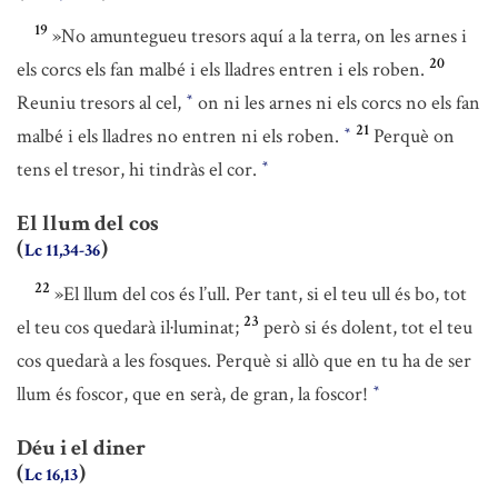
19
»No amuntegueu tresors aquí a la terra, on les arnes i
20
els corcs els fan malbé i els lladres entren i els roben.
Reuniu tresors al cel,
on ni les arnes ni els corcs no els fan
*
21
malbé i els lladres no entren ni els roben.
Perquè on
*
tens el tresor, hi tindràs el cor.
*
El llum del cos
(
)
Lc 11,34-36
22
»El llum del cos és l’ull. Per tant, si el teu ull és bo, tot
23
el teu cos quedarà il·luminat;
però si és dolent, tot el teu
cos quedarà a les fosques. Perquè si allò que en tu ha de ser
llum és foscor, que en serà, de gran, la foscor!
*
Déu i el diner
(
)
Lc 16,13