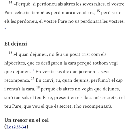
14
»Perquè, si perdoneu als altres les seves faltes, el vostre
15
Pare celestial també us perdonarà a vosaltres;
però si no
els les perdoneu, el vostre Pare no us perdonarà les vostres.
*
El dejuni
16
»I quan dejuneu, no feu un posat trist com els
hipòcrites, que es desfiguren la cara perquè tothom vegi
que dejunen.
En veritat us dic que ja tenen la seva
*
17
recompensa.
En canvi, tu, quan dejunis, perfuma’t el cap
18
i renta’t la cara,
perquè els altres no vegin que dejunes,
sinó tan sols el teu Pare, present en els llocs més secrets; i el
teu Pare, que veu el que és secret, t’ho recompensarà.
Un tresor en el cel
(
)
Lc 12,33-34