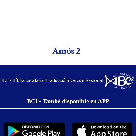
Amós 2
BCI - Bíblia catalana. Traducció interconfessional
BCI - També disponible en APP