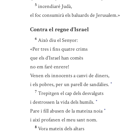
5
incendiaré Judà,
el foc consumirà els baluards de Jerusalem.»
Contra el regne d’Israel
6
Això diu el Senyor:
«Per tres i fins quatre crims
que els d’Israel han comès
no em faré enrere!
Venen els innocents a canvi de diners,
i els pobres, per un parell de sandàlies.
*
7
Trepitgen el cap dels desvalguts
i destrossen la vida dels humils.
*
Pare i fill abusen de la mateixa noia
*
i així profanen el meu sant nom.
8
Vora mateix dels altars