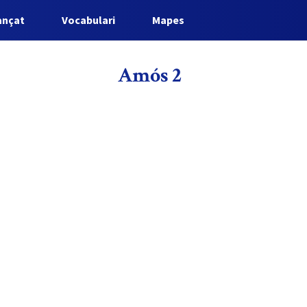
ançat
Vocabulari
Mapes
Amós 2