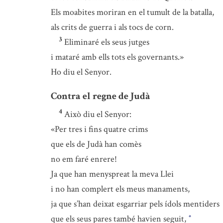
Els moabites moriran en el tumult de la batalla,
als crits de guerra i als tocs de corn.
3
Eliminaré els seus jutges
i mataré amb ells tots els governants.»
Ho diu el Senyor.
Contra el regne de Judà
4
Això diu el Senyor:
«Per tres i fins quatre crims
que els de Judà han comès
no em faré enrere!
Ja que han menyspreat la meva Llei
i no han complert els meus manaments,
ja que s’han deixat esgarriar pels ídols mentiders
que els seus pares també havien seguit,
*