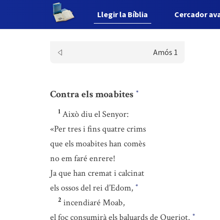
Llegir la Bíblia
Cercador av
Amós 1
Contra els moabites
*
1
Això diu el Senyor:
«Per tres i fins quatre crims
que els moabites han comès
no em faré enrere!
Ja que han cremat i calcinat
els ossos del rei d’Edom,
*
2
incendiaré Moab,
el foc consumirà els baluards de Queriot.
*