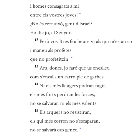
i homes consagrats a mi
entre els vostres joves!
*
¿No és cert això, gent d’Israel?
Ho dic jo, el Senyor.
12
Però vosaltres feu beure vi als qui m’estan c
i maneu als profetes
que no profetitzin.
*
13
Ara, doncs, jo faré que us encalleu
com s’encalla un carro ple de garbes.
14
Ni els més lleugers podran fugir,
els més forts perdran les forces,
no se salvaran ni els més valents.
15
Els arquers no resistiran,
els qui més corren no s’escaparan,
no se salvarà cap genet.
*