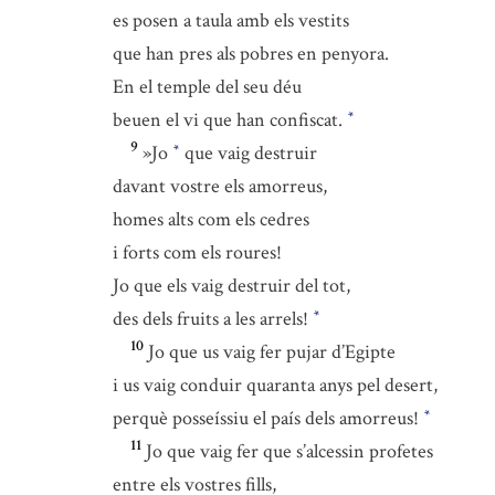
es posen a taula amb els vestits
que han pres als pobres en penyora.
En el temple del seu déu
beuen el vi que han confiscat.
*
9
»Jo
que vaig destruir
*
davant vostre els amorreus,
homes alts com els cedres
i forts com els roures!
Jo que els vaig destruir del tot,
des dels fruits a les arrels!
*
10
Jo que us vaig fer pujar d’Egipte
i us vaig conduir quaranta anys pel desert,
perquè posseíssiu el país dels amorreus!
*
11
Jo que vaig fer que s’alcessin profetes
entre els vostres fills,