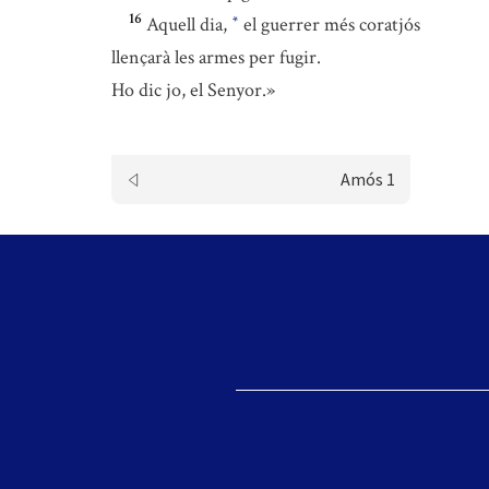
16
Aquell dia,
el guerrer més coratjós
*
llençarà les armes per fugir.
Ho dic jo, el Senyor.»
Amós 1