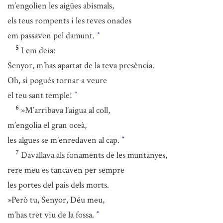
m’engolien les aigües abismals,
els teus rompents i les teves onades
em passaven pel damunt.
*
5
I em deia:
Senyor, m’has apartat de la teva presència.
Oh, si pogués tornar a veure
el teu sant temple!
*
6
»M’arribava l’aigua al coll,
m’engolia el gran oceà,
les algues se m’enredaven al cap.
*
7
Davallava als fonaments de les muntanyes,
rere meu es tancaven per sempre
les portes del país dels morts.
»Però tu, Senyor, Déu meu,
m’has tret viu de la fossa.
*