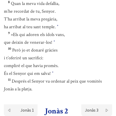
8
Quan la meva vida defallia,
m’he recordat de tu, Senyor.
T’ha arribat la meva pregària,
ha arribat al teu sant temple.
*
9
»Els qui adoren els ídols vans,
que deixin de venerar-los!
*
10
Però jo et donaré gràcies
i t’oferiré un sacrifici:
compliré el que havia promès.
És el Senyor qui em salva!
*
11
Després el Senyor va ordenar al peix que vomités
Jonàs a la platja.
Jonàs 2
Jonàs 1
Jonàs 3