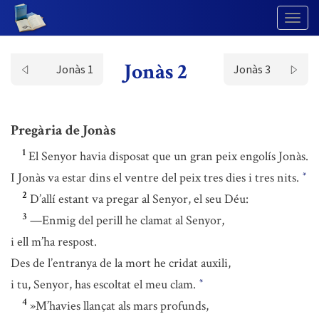
Togg
Navig
Jonàs 2
Jonàs 1
Jonàs 3
Pregària de Jonàs
1
El Senyor havia disposat que un gran peix engolís Jonàs.
I Jonàs va estar dins el ventre del peix tres dies i tres nits.
*
2
D’allí estant va pregar al Senyor, el seu Déu:
3
—Enmig del perill he clamat al Senyor,
i ell m’ha respost.
Des de l’entranya de la mort he cridat auxili,
i tu, Senyor, has escoltat el meu clam.
*
4
»M’havies llançat als mars profunds,