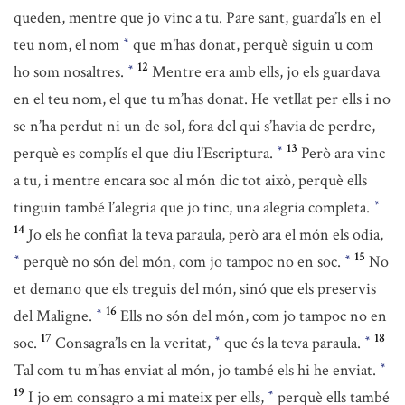
queden, mentre que jo vinc a tu. Pare sant, guarda’ls en el
teu nom, el nom
que m’has donat, perquè siguin u com
*
12
ho som nosaltres.
Mentre era amb ells, jo els guardava
*
en el teu nom, el que tu m’has donat. He vetllat per ells i no
se n’ha perdut ni un de sol, fora del qui s’havia de perdre,
13
perquè es complís el que diu l’Escriptura.
Però ara vinc
*
a tu, i mentre encara soc al món dic tot això, perquè ells
tinguin també l’alegria que jo tinc, una alegria completa.
*
14
Jo els he confiat la teva paraula, però ara el món els odia,
15
perquè no són del món, com jo tampoc no en soc.
No
*
*
et demano que els treguis del món, sinó que els preservis
16
del Maligne.
Ells no són del món, com jo tampoc no en
*
17
18
soc.
Consagra’ls en la veritat,
que és la teva paraula.
*
*
Tal com tu m’has enviat al món, jo també els hi he enviat.
*
19
I jo em consagro a mi mateix per ells,
perquè ells també
*