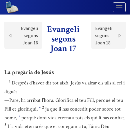
Togg
Navig
Evangeli
Evangeli
Evangeli
segons
segons
segons
Joan 16
Joan 18
Joan 17
La pregària de Jesús
1
Després d’haver dit tot això, Jesús va alçar els ulls al cel i
digué:
—Pare, ha arribat l’hora. Glorifica el teu Fill, perquè el teu
2
Fill et glorifiqui,
ja que li has concedit poder sobre tot
*
home,
perquè doni vida eterna a tots els qui li has confiat.
*
3
I la vida eterna és que et coneguin a tu, l’únic Déu