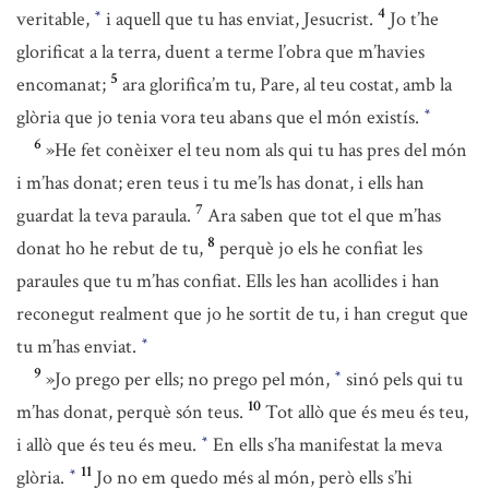
4
veritable,
i aquell que tu has enviat, Jesucrist.
Jo t’he
*
glorificat a la terra, duent a terme l’obra que m’havies
5
encomanat;
ara glorifica’m tu, Pare, al teu costat, amb la
glòria que jo tenia vora teu abans que el món existís.
*
6
»He fet conèixer el teu nom als qui tu has pres del món
i m’has donat; eren teus i tu me’ls has donat, i ells han
7
guardat la teva paraula.
Ara saben que tot el que m’has
8
donat ho he rebut de tu,
perquè jo els he confiat les
paraules que tu m’has confiat. Ells les han acollides i han
reconegut realment que jo he sortit de tu, i han cregut que
tu m’has enviat.
*
9
»Jo prego per ells; no prego pel món,
sinó pels qui tu
*
10
m’has donat, perquè són teus.
Tot allò que és meu és teu,
i allò que és teu és meu.
En ells s’ha manifestat la meva
*
11
glòria.
Jo no em quedo més al món, però ells s’hi
*