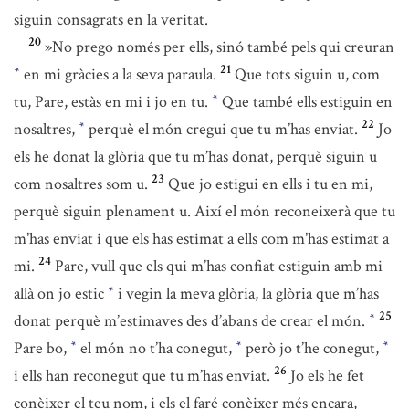
siguin consagrats en la veritat.
20
»No prego només per ells, sinó també pels qui creuran
21
en mi gràcies a la seva paraula.
Que tots siguin u, com
*
tu, Pare, estàs en mi i jo en tu.
Que també ells estiguin en
*
22
nosaltres,
perquè el món cregui que tu m’has enviat.
Jo
*
els he donat la glòria que tu m’has donat, perquè siguin u
23
com nosaltres som u.
Que jo estigui en ells i tu en mi,
perquè siguin plenament u. Així el món reconeixerà que tu
m’has enviat i que els has estimat a ells com m’has estimat a
24
mi.
Pare, vull que els qui m’has confiat estiguin amb mi
allà on jo estic
i vegin la meva glòria, la glòria que m’has
*
25
donat perquè m’estimaves des d’abans de crear el món.
*
Pare bo,
el món no t’ha conegut,
però jo t’he conegut,
*
*
*
26
i ells han reconegut que tu m’has enviat.
Jo els he fet
conèixer el teu nom, i els el faré conèixer més encara,