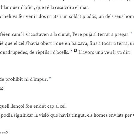
, blanquer d’ofici, que té la casa vora el mar.
orneli va fer venir dos criats i un soldat piadós, un dels seus ho
eien camí i s’acostaven a la ciutat, Pere pujà al terrat a pregar.
*
ié que el cel s’havia obert i que en baixava, fins a tocar a terra,
13
quadrúpedes, de rèptils i d’ocells.
Llavors una veu li va dir:
*
e prohibit ni d’impur.
*
a:
quell llençol fou endut cap al cel.
odia significar la visió que havia tingut, els homes enviats per
ere?