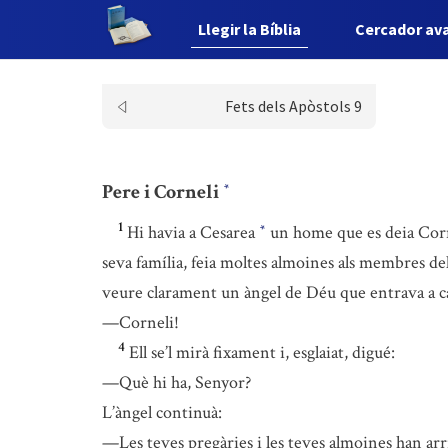
Llegir la Bíblia
Cercador av
Fets dels Apòstols 9
Pere i Corneli
*
1
Hi havia a Cesarea
un home que es deia Corn
*
seva família, feia moltes almoines als membres de
veure clarament un àngel de Déu que entrava a cas
—Corneli!
4
Ell se’l mirà fixament i, esglaiat, digué:
—Què hi ha, Senyor?
L’àngel continuà:
—Les teves pregàries i les teves almoines han arri