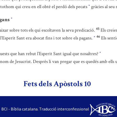
 tothom qui creu en ell obté el perdó dels pecats
gràcies al seu
*
agans
*
45
ixar sobre tots els qui escoltaven la seva predicació.
Els crei
46
Esperit Sant era abocat fins i tot sobre els pagans.
Els sent
*
uests que han rebut l’Esperit Sant igual que nosaltres?
*
 nom de Jesucrist. Després li van pregar que es quedés amb ells 
Fets dels Apòstols 10
BCI - Bíblia catalana. Traducció interconfessional