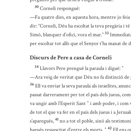
30
Corneli respongué:
—Fa quatre dies, en aquesta hora, mentre jo feia a
dir: “Corneli, Déu ha escoltat la teva pregària i t
33
Simó, blanquer d’ofici, vora el mar.”
Immediatam
per escoltar tot allò que el Senyor t’ha manat de 
Discurs de Pere a casa de Corneli
34
Llavors Pere prengué la paraula i digué:
*
—Ara veig de veritat que Déu no fa distinció de
36
Ell va enviar la seva paraula als israelites, anu
passat darrerament per tot el país dels jueus, co
va ungir amb l’Esperit Sant
i amb poder, i com va
*
de tot el que va fer en el país dels jueus i a Jeru
41
s’aparegués,
no a tot el poble, sinó als testimo
42
hagués ressuscitat d’entre els morts.
Ell ens 
*