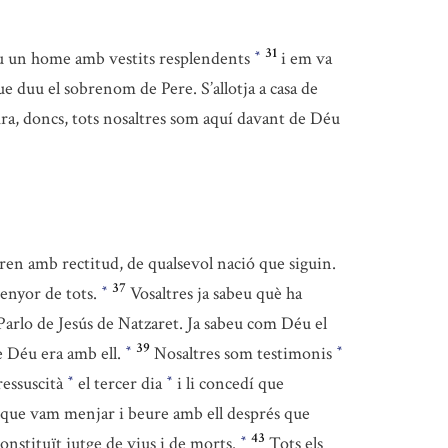
31
u un home amb vestits resplendents
i em va
*
ue duu el sobrenom de Pere. S’allotja a casa de
Ara, doncs, tots nosaltres som aquí davant de Déu
ren amb rectitud, de qualsevol nació que siguin.
37
Senyor de tots.
Vosaltres ja sabeu què ha
*
Parlo de Jesús de Natzaret. Ja sabeu com Déu el
39
 Déu era amb ell.
Nosaltres som testimonis
*
*
ressuscità
el tercer dia
i li concedí que
*
*
es, que vam menjar i beure amb ell després que
43
onstituït jutge de vius i de morts.
Tots els
*