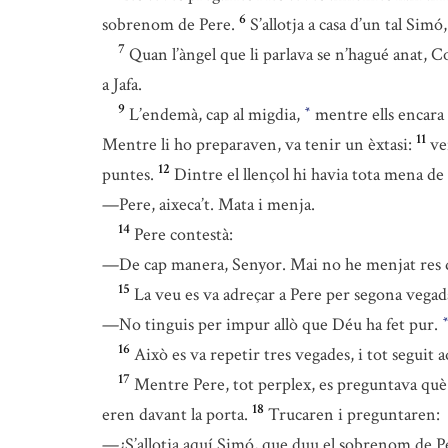
6
sobrenom de Pere.
S’allotja a casa d’un tal Simó
7
Quan l’àngel que li parlava se n’hagué anat, C
a Jafa.
9
L’endemà, cap al migdia,
mentre ells encara f
*
11
Mentre li ho preparaven, va tenir un èxtasi:
ve
12
puntes.
Dintre el llençol hi havia tota mena de 
—Pere, aixeca’t. Mata i menja.
14
Pere contestà:
—De cap manera, Senyor. Mai no he menjat res d
15
La veu es va adreçar a Pere per segona vegad
—No tinguis per impur allò que Déu ha fet pur.
*
16
Això es va repetir tres vegades, i tot seguit a
17
Mentre Pere, tot perplex, es preguntava què p
18
eren davant la porta.
Trucaren i preguntaren:
—¿S’allotja aquí Simó, que duu el sobrenom de P