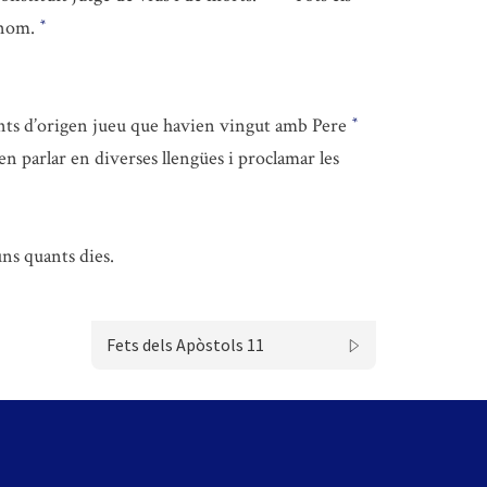
 nom.
*
ents d’origen jueu que havien vingut amb Pere
*
ien parlar en diverses llengües i proclamar les
uns quants dies.
Fets dels Apòstols 11