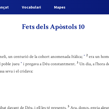
ançat
Vocabulari
Mapes
Fets dels Apòstols 10
2
eli, un centurió de la cohort anomenada Itàlica;
era un home
*
3
l poble jueu
i pregava a Déu constantment.
Un dia, a l’hora d
*
a seva i el cridava:
5
bat davant de Déu, i ell les té presents.
Ara, doncs, envia algun