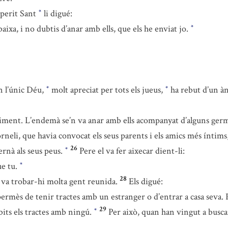
Esperit Sant
li digué:
*
baixa, i no dubtis d’anar amb ells, que els he enviat jo.
*
n l’únic Déu,
molt apreciat per tots els jueus,
ha rebut d’un àng
*
*
olliment. L’endemà se’n va anar amb ells acompanyat d’alguns germ
neli, que havia convocat els seus parents i els amics més íntims, 
26
ternà als seus peus.
Pere el va fer aixecar dient-li:
*
ue tu.
*
28
i va trobar-hi molta gent reunida.
Els digué:
permès de tenir tractes amb un estranger o d’entrar a casa sev
29
bits els tractes amb ningú.
Per això, quan han vingut a buscar
*