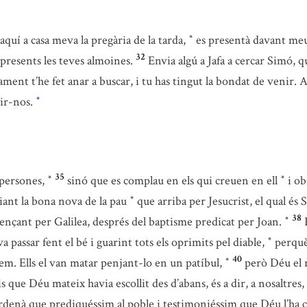
quí a casa meva la pregària de la tarda,
es presentà davant me
*
32
é presents les teves almoines.
Envia algú a Jafa a cercar Simó, q
ent t’he fet anar a buscar, i tu has tingut la bondat de venir. 
dir-nos.
*
35
 persones,
sinó que es complau en els qui creuen en ell
i ob
*
*
nciant la bona nova de la pau
que arriba per Jesucrist, el qual és 
*
38
mençant per Galilea, després del baptisme predicat per Joan.
*
 passar fent el bé i guarint tots els oprimits pel diable,
perquè
*
40
salem. Ells el van matar penjant-lo en un patíbul,
però Déu el 
*
nis que Déu mateix havia escollit des d’abans, és a dir, a nosaltr
ordenà que prediquéssim al poble i testimoniéssim que Déu l’ha c