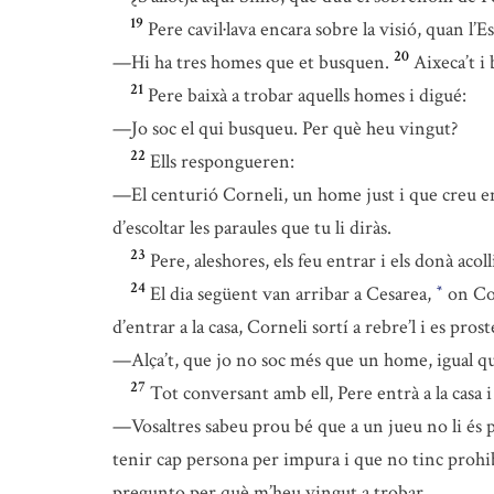
19
Pere cavil·lava encara sobre la visió, quan l’
20
—Hi ha tres homes que et busquen.
Aixeca’t i 
21
Pere baixà a trobar aquells homes i digué:
—Jo soc el qui busqueu. Per què heu vingut?
22
Ells respongueren:
—El centurió Corneli, un home just i que creu e
d’escoltar les paraules que tu li diràs.
23
Pere, aleshores, els feu entrar i els donà ac
24
El dia següent van arribar a Cesarea,
on Cor
*
d’entrar a la casa, Corneli sortí a rebre’l i es pros
—Alça’t, que jo no soc més que un home, igual q
27
Tot conversant amb ell, Pere entrà a la casa 
—Vosaltres sabeu prou bé que a un jueu no li és 
tenir cap persona per impura i que no tinc prohi
pregunto per què m’heu vingut a trobar.