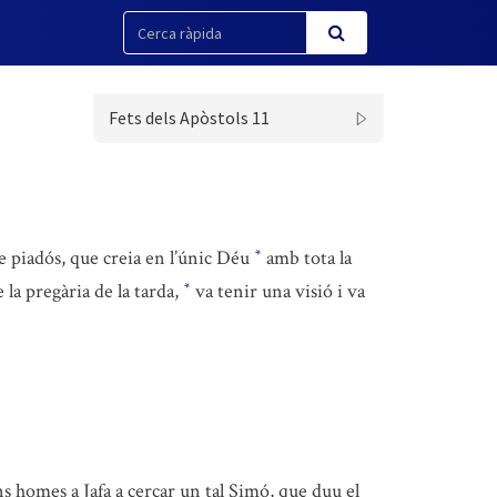
Fets dels Apòstols 11
 piadós, que creia en l’únic Déu
amb tota la
*
e la pregària de la tarda,
va tenir una visió i va
*
s homes a Jafa a cercar un tal Simó, que duu el