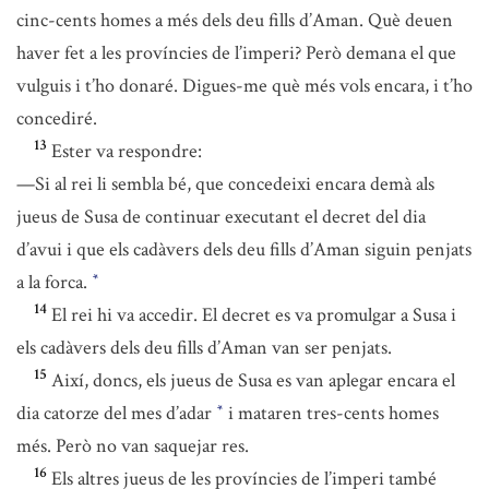
cinc-cents homes a més dels deu fills d’Aman. Què deuen
haver fet a les províncies de l’imperi? Però demana el que
vulguis i t’ho donaré. Digues-me què més vols encara, i t’ho
concediré.
13
Ester va respondre:
—Si al rei li sembla bé, que concedeixi encara demà als
jueus de Susa de continuar executant el decret del dia
d’avui i que els cadàvers dels deu fills d’Aman siguin penjats
a la forca.
*
14
El rei hi va accedir. El decret es va promulgar a Susa i
els cadàvers dels deu fills d’Aman van ser penjats.
15
Així, doncs, els jueus de Susa es van aplegar encara el
dia catorze del mes d’adar
i mataren tres-cents homes
*
més. Però no van saquejar res.
16
Els altres jueus de les províncies de l’imperi també