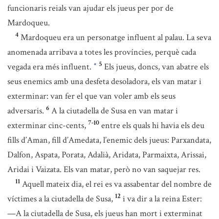
funcionaris reials van ajudar els jueus per por de
Mardoqueu.
4
Mardoqueu era un personatge influent al palau. La seva
anomenada arribava a totes les províncies, perquè cada
5
vegada era més influent.
Els jueus, doncs, van abatre els
*
seus enemics amb una desfeta desoladora, els van matar i
exterminar: van fer el que van voler amb els seus
6
adversaris.
A la ciutadella de Susa en van matar i
7-10
exterminar cinc-cents,
entre els quals hi havia els deu
fills d’Aman, fill d’Amedata, l’enemic dels jueus: Parxandata,
Dalfon, Aspata, Porata, Adalià, Aridata, Parmaixta, Arissai,
Aridai i Vaizata. Els van matar, però no van saquejar res.
11
Aquell mateix dia, el rei es va assabentar del nombre de
12
víctimes a la ciutadella de Susa,
i va dir a la reina Ester:
—A la ciutadella de Susa, els jueus han mort i exterminat