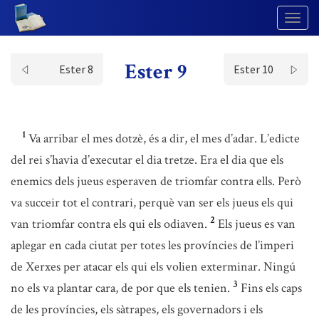
Togg
Navig
Ester 9
Ester 8
Ester 10
1
Va arribar el mes dotzè, és a dir, el mes d’adar. L’edicte
del rei s’havia d’executar el dia tretze. Era el dia que els
enemics dels jueus esperaven de triomfar contra ells. Però
va succeir tot el contrari, perquè van ser els jueus els qui
2
van triomfar contra els qui els odiaven.
Els jueus es van
aplegar en cada ciutat per totes les províncies de l’imperi
de Xerxes per atacar els qui els volien exterminar. Ningú
3
no els va plantar cara, de por que els tenien.
Fins els caps
de les províncies, els sàtrapes, els governadors i els