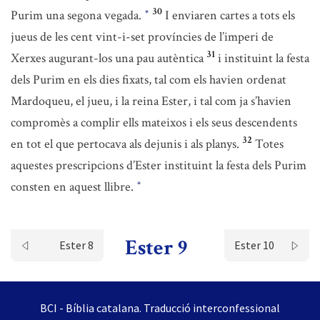
30
Purim una segona vegada.
I enviaren cartes a tots els
*
jueus de les cent vint-i-set províncies de l’imperi de
31
Xerxes augurant-los una pau autèntica
i instituint la festa
dels Purim en els dies fixats, tal com els havien ordenat
Mardoqueu, el jueu, i la reina Ester, i tal com ja s’havien
compromès a complir ells mateixos i els seus descendents
32
en tot el que pertocava als dejunis i als planys.
Totes
aquestes prescripcions d’Ester instituint la festa dels Purim
consten en aquest llibre.
*
Ester 9
Ester 8
Ester 10
BCI - Bíblia catalana. Traducció interconfessional