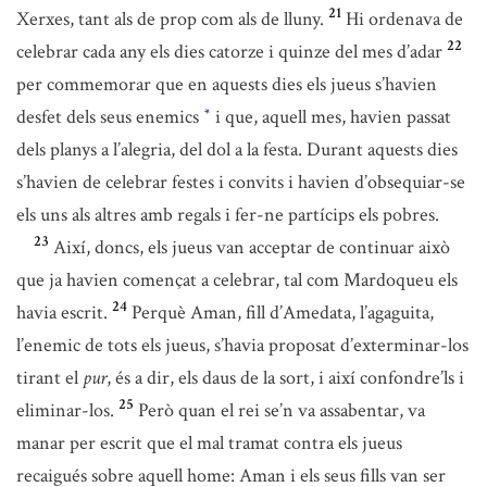
21
Xerxes, tant als de prop com als de lluny.
Hi ordenava de
22
celebrar cada any els dies catorze i quinze del mes d’adar
per commemorar que en aquests dies els jueus s’havien
desfet dels seus enemics
i que, aquell mes, havien passat
*
dels planys a l’alegria, del dol a la festa. Durant aquests dies
s’havien de celebrar festes i convits i havien d’obsequiar-se
els uns als altres amb regals i fer-ne partícips els pobres.
23
Així, doncs, els jueus van acceptar de continuar això
que ja havien començat a celebrar, tal com Mardoqueu els
24
havia escrit.
Perquè Aman, fill d’Amedata, l’agaguita,
l’enemic de tots els jueus, s’havia proposat d’exterminar-los
tirant el
pur
, és a dir, els daus de la sort, i així confondre’ls i
25
eliminar-los.
Però quan el rei se’n va assabentar, va
manar per escrit que el mal tramat contra els jueus
recaigués sobre aquell home: Aman i els seus fills van ser