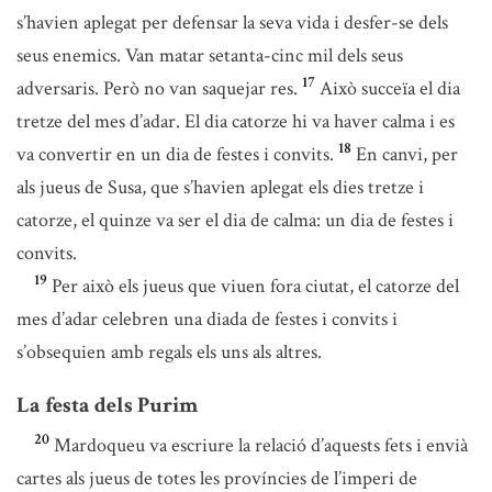
s’havien aplegat per defensar la seva vida i desfer-se dels
seus enemics. Van matar setanta-cinc mil dels seus
17
adversaris. Però no van saquejar res.
Això succeïa el dia
tretze del mes d’adar. El dia catorze hi va haver calma i es
18
va convertir en un dia de festes i convits.
En canvi, per
als jueus de Susa, que s’havien aplegat els dies tretze i
catorze, el quinze va ser el dia de calma: un dia de festes i
convits.
19
Per això els jueus que viuen fora ciutat, el catorze del
mes d’adar celebren una diada de festes i convits i
s’obsequien amb regals els uns als altres.
La festa dels Purim
20
Mardoqueu va escriure la relació d’aquests fets i envià
cartes als jueus de totes les províncies de l’imperi de