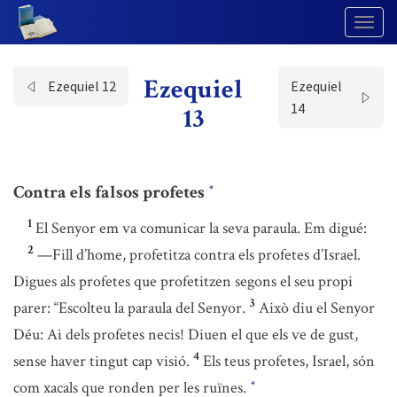
Togg
Navig
Ezequiel
Ezequiel 12
Ezequiel
14
13
Contra els falsos profetes
*
1
El Senyor em va comunicar la seva paraula. Em digué:
2
—Fill d’home, profetitza contra els profetes d’Israel.
Digues als profetes que profetitzen segons el seu propi
3
parer: “Escolteu la paraula del Senyor.
Això diu el Senyor
Déu: Ai dels profetes necis! Diuen el que els ve de gust,
4
sense haver tingut cap visió.
Els teus profetes, Israel, són
com xacals que ronden per les ruïnes.
*