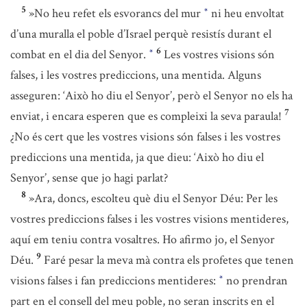
5
»No heu refet els esvorancs del mur
ni heu envoltat
*
d’una muralla el poble d’Israel perquè resistís durant el
6
combat en el dia del Senyor.
Les vostres visions són
*
falses, i les vostres prediccions, una mentida. Alguns
asseguren: ‘Això ho diu el Senyor’, però el Senyor no els ha
7
enviat, i encara esperen que es compleixi la seva paraula!
¿No és cert que les vostres visions són falses i les vostres
prediccions una mentida, ja que dieu: ‘Això ho diu el
Senyor’, sense que jo hagi parlat?
8
»Ara, doncs, escolteu què diu el Senyor Déu: Per les
vostres prediccions falses i les vostres visions mentideres,
aquí em teniu contra vosaltres. Ho afirmo jo, el Senyor
9
Déu.
Faré pesar la meva mà contra els profetes que tenen
visions falses i fan prediccions mentideres:
no prendran
*
part en el consell del meu poble, no seran inscrits en el