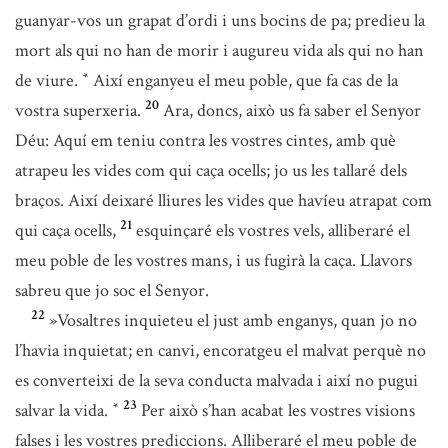
guanyar-vos un grapat d’ordi i uns bocins de pa; predieu la
mort als qui no han de morir i augureu vida als qui no han
de viure.
Així enganyeu el meu poble, que fa cas de la
*
20
vostra superxeria.
Ara, doncs, això us fa saber el Senyor
Déu: Aquí em teniu contra les vostres cintes, amb què
atrapeu les vides com qui caça ocells; jo us les tallaré dels
braços. Així deixaré lliures les vides que havíeu atrapat com
21
qui caça ocells,
esquinçaré els vostres vels, alliberaré el
meu poble de les vostres mans, i us fugirà la caça. Llavors
sabreu que jo soc el Senyor.
22
»Vosaltres inquieteu el just amb enganys, quan jo no
l’havia inquietat; en canvi, encoratgeu el malvat perquè no
es converteixi de la seva conducta malvada i així no pugui
23
salvar la vida.
Per això s’han acabat les vostres visions
*
falses i les vostres prediccions. Alliberaré el meu poble de