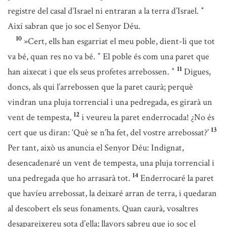
registre del casal d’Israel ni entraran a la terra d’Israel.
*
Així sabran que jo soc el Senyor Déu.
10
»Cert, ells han esgarriat el meu poble, dient-li que tot
va bé, quan res no va bé.
El poble és com una paret que
*
11
han aixecat i que els seus profetes arrebossen.
Digues,
*
doncs, als qui l’arrebossen que la paret caurà; perquè
vindran una pluja torrencial i una pedregada, es girarà un
12
vent de tempesta,
i veureu la paret enderrocada! ¿No és
13
cert que us diran: ‘Què se n’ha fet, del vostre arrebossat?’
Per tant, això us anuncia el Senyor Déu: Indignat,
desencadenaré un vent de tempesta, una pluja torrencial i
14
una pedregada que ho arrasarà tot.
Enderrocaré la paret
que havíeu arrebossat, la deixaré arran de terra, i quedaran
al descobert els seus fonaments. Quan caurà, vosaltres
desapareixereu sota d’ella; llavors sabreu que jo soc el