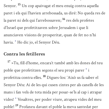
15
Senyor.
Un cop apaivagat el meu enuig contra aquella
paret i els qui l’havien arrebossada, us diré: No queda res de
16
la paret ni dels qui l’arrebossaven;
res dels profetes
d’Israel que profetitzaven sobre Jerusalem i que li
anunciaven visions de prosperitat, quan de fet no n’hi
havia.
Ho dic jo, el Senyor Déu.
*
Contra les fetilleres
17
»Tu, fill d’home, encara’t també amb les dones del teu
poble que profetitzen segons el seu propi parer
i
*
18
profetitza contra elles.
Digues-los: ‘Això us fa saber el
Senyor Déu: Ai de les qui cusen cintes per als canells de les
mans i fan vels de tota mida per posar-se’ls al cap i atrapar
vides!
Vosaltres, per poder viure, atrapeu vides del meu
*
19
poble!
Profaneu davant el poble la meva santedat per