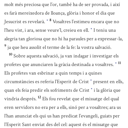
molt més preciosa que l’or, també ha de ser provada, i així
es farà mereixedora de lloança, glòria i honor el dia que
8
Jesucrist es revelarà.
Vosaltres l’estimeu encara que no
*
l’heu vist, i ara, sense veure’l, creieu en ell.
I teniu una
*
alegria tan gloriosa que no hi ha paraules per a expressar-la,
9
ja que heu assolit el terme de la fe: la vostra salvació.
10
Sobre aquesta salvació, ja van indagar i investigar els
11
profetes que anunciaren la gràcia destinada a vosaltres.
*
Els profetes van esbrinar a quin temps i a quines
circumstàncies es referia l’Esperit de Crist
present en ells,
*
quan els feia predir els sofriments de Crist
i la glòria que
*
12
vindria després.
Els fou revelat que el missatge del qual
eren servidors no era per a ells, sinó per a vosaltres; ara us
l’han anunciat els qui us han predicat l’evangeli, guiats per
l’Esperit Sant enviat des del cel: aquest és el missatge que