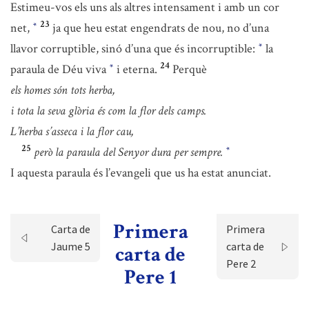
Estimeu-vos els uns als altres intensament i amb un cor
23
net,
ja que heu estat engendrats de nou, no d’una
*
llavor corruptible, sinó d’una que és incorruptible:
la
*
24
paraula de Déu viva
i eterna.
Perquè
*
els homes són tots herba,
i tota la seva glòria és com la flor dels camps.
L’herba s’asseca i la flor cau,
25
però la paraula del Senyor dura per sempre.
*
I aquesta paraula és l’evangeli que us ha estat anunciat.
Primera
Carta de
Primera
Jaume 5
carta de
carta de
Pere 2
Pere 1