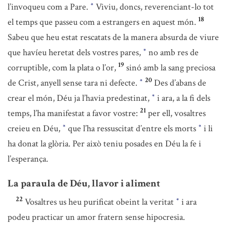
l’invoqueu com a Pare.
Viviu, doncs, reverenciant-lo tot
*
18
el temps que passeu com a estrangers en aquest món.
Sabeu que heu estat rescatats de la manera absurda de viure
que havíeu heretat dels vostres pares,
no amb res de
*
19
corruptible, com la plata o l’or,
sinó amb la sang preciosa
20
de Crist, anyell sense tara ni defecte.
Des d’abans de
*
crear el món, Déu ja l’havia predestinat,
i ara, a la fi dels
*
21
temps, l’ha manifestat a favor vostre:
per ell, vosaltres
creieu en Déu,
que l’ha ressuscitat d’entre els morts
i li
*
*
ha donat la glòria. Per això teniu posades en Déu la fe i
l’esperança.
La paraula de Déu, llavor i aliment
22
Vosaltres us heu purificat obeint la veritat
i ara
*
podeu practicar un amor fratern sense hipocresia.