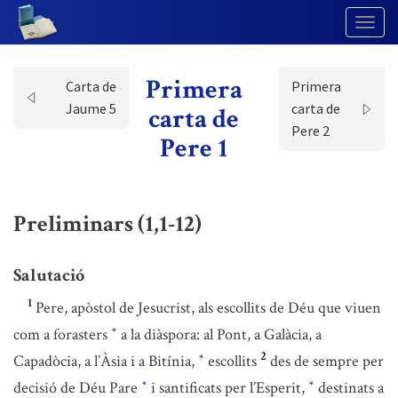
Togg
Navig
Primera
Carta de
Primera
Jaume 5
carta de
carta de
Pere 2
Pere 1
Preliminars (1,1-12)
Salutació
1
Pere, apòstol de Jesucrist, als escollits de Déu que viuen
com a forasters
a la diàspora: al Pont, a Galàcia, a
*
2
Capadòcia, a l’Àsia i a Bitínia,
escollits
des de sempre per
*
decisió de Déu Pare
i santificats per l’Esperit,
destinats a
*
*