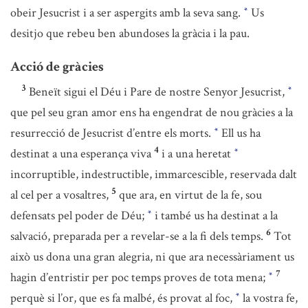
obeir Jesucrist i a ser aspergits amb la seva sang.
Us
*
desitjo que rebeu ben abundoses la gràcia i la pau.
Acció de gràcies
3
Beneït sigui el Déu i Pare de nostre Senyor Jesucrist,
*
que pel seu gran amor ens ha engendrat de nou gràcies a la
resurrecció de Jesucrist d’entre els morts.
Ell us ha
*
4
destinat a una esperança viva
i a una heretat
*
incorruptible, indestructible, immarcescible, reservada dalt
5
al cel per a vosaltres,
que ara, en virtut de la fe, sou
defensats pel poder de Déu;
i també us ha destinat a la
*
6
salvació, preparada per a revelar-se a la fi dels temps.
Tot
això us dona una gran alegria, ni que ara necessàriament us
7
hagin d’entristir per poc temps proves de tota mena;
*
perquè si l’or, que es fa malbé, és provat al foc,
la vostra fe,
*