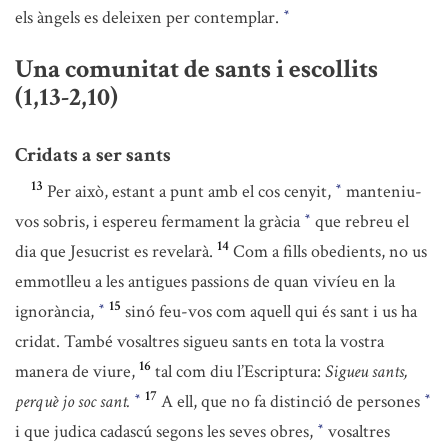
els àngels es deleixen per contemplar.
*
Una comunitat de sants i escollits
(1,13-2,10)
Cridats a ser sants
13
Per això, estant a punt amb el cos cenyit,
manteniu-
*
vos sobris, i espereu fermament la gràcia
que rebreu el
*
14
dia que Jesucrist es revelarà.
Com a fills obedients, no us
emmotlleu a les antigues passions de quan vivíeu en la
15
ignorància,
sinó feu-vos com aquell qui és sant i us ha
*
cridat. També vosaltres sigueu sants en tota la vostra
16
manera de viure,
tal com diu l’Escriptura:
Sigueu sants,
17
perquè jo soc sant.
A ell, que no fa distinció de persones
*
*
i que judica cadascú segons les seves obres,
vosaltres
*