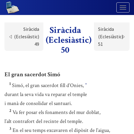
Togg
Navig
Siràcida
Siràcida
Siràcida
(Eclesiàstic)
(Eclesiàstic)
(Eclesiàstic)
49
51
50
El gran sacerdot Simó
1
Simó, el gran sacerdot fill d’Onies,
*
durant la seva vida va reparar el temple
i manà de consolidar el santuari.
2
Va fer posar els fonaments del mur doblat,
l’alt contrafort del recinte del temple.
3
En el seu temps excavaren el dipòsit de l’aigua,