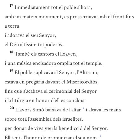
17
Immediatament tot el poble alhora,
amb un mateix moviment, es prosternava amb el front fins
a terra
i adorava el seu Senyor,
el Déu altíssim totpoderós.
18
També els cantors el lloaven,
i una música encisadora omplia tot el temple.
19
El poble suplicava al Senyor, l’Altíssim,
estava en pregària davant el Misericordiós,
fins que s’acabava el cerimonial del Senyor
i la litúrgia en honor d’ell es concloïa.
20
Llavors Simó baixava de l’altar
i alçava les mans
*
sobre tota l’assemblea dels israelites,
per donar de viva veu la benedicció del Senyor.
Ell tenia l’honor de pronunciar el seu nom.
*