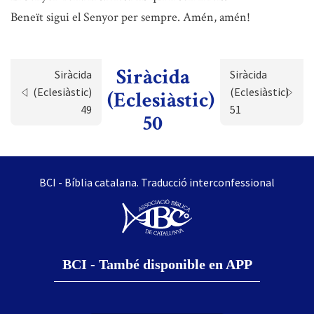
Beneït sigui el Senyor per sempre. Amén, amén!
Siràcida
Siràcida
Siràcida
(Eclesiàstic)
(Eclesiàstic)
(Eclesiàstic)
49
51
50
BCI - Bíblia catalana. Traducció interconfessional
BCI - També disponible en APP