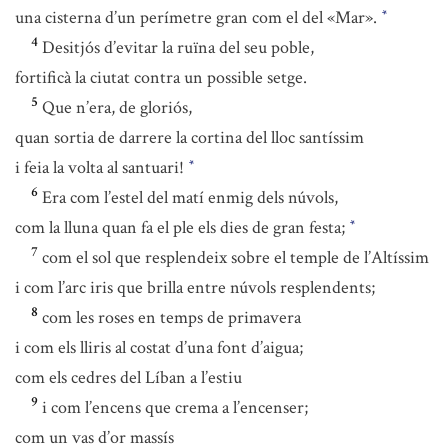
una cisterna d’un perímetre gran com el del «Mar».
*
4
Desitjós d’evitar la ruïna del seu poble,
fortificà la ciutat contra un possible setge.
5
Que n’era, de gloriós,
quan sortia de darrere la cortina del lloc santíssim
i feia la volta al santuari!
*
6
Era com l’estel del matí enmig dels núvols,
com la lluna quan fa el ple els dies de gran festa;
*
7
com el sol que resplendeix sobre el temple de l’Altíssim
i com l’arc iris que brilla entre núvols resplendents;
8
com les roses en temps de primavera
i com els lliris al costat d’una font d’aigua;
com els cedres del Líban a l’estiu
9
i com l’encens que crema a l’encenser;
com un vas d’or massís