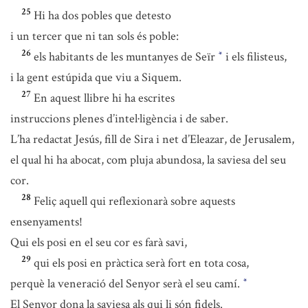
25
Hi ha dos pobles que detesto
i un tercer que ni tan sols és poble:
26
els habitants de les muntanyes de Seïr
i els filisteus,
*
i la gent estúpida que viu a Siquem.
27
En aquest llibre hi ha escrites
instruccions plenes d’intel·ligència i de saber.
L’ha redactat Jesús, fill de Sira i net d’Eleazar, de Jerusalem,
el qual hi ha abocat, com pluja abundosa, la saviesa del seu
cor.
28
Feliç aquell qui reflexionarà sobre aquests
ensenyaments!
Qui els posi en el seu cor es farà savi,
29
qui els posi en pràctica serà fort en tota cosa,
perquè la veneració del Senyor serà el seu camí.
*
El Senyor dona la saviesa als qui li són fidels.