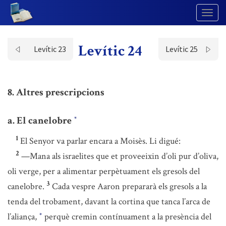
Togg
Navig
Levític 24
Levític 23
Levític 25
8. Altres prescripcions
a. El canelobre
*
1
El Senyor va parlar encara a Moisès. Li digué:
2
—Mana als israelites que et proveeixin d’oli pur d’oliva,
oli verge, per a alimentar perpètuament els gresols del
3
canelobre.
Cada vespre Aaron prepararà els gresols a la
tenda del trobament, davant la cortina que tanca l’arca de
l’aliança,
perquè cremin contínuament a la presència del
*