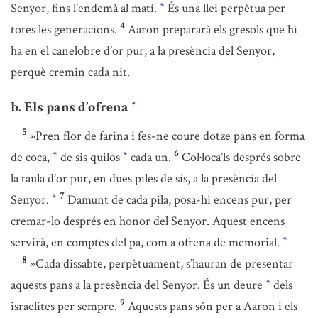
Senyor, fins l’endemà al matí.
És una llei perpètua per
*
4
totes les generacions.
Aaron prepararà els gresols que hi
ha en el canelobre d’or pur, a la presència del Senyor,
perquè cremin cada nit.
b. Els pans d’ofrena
*
5
»Pren flor de farina i fes-ne coure dotze pans en forma
6
de coca,
de sis quilos
cada un.
Col·loca’ls després sobre
*
*
la taula d’or pur, en dues piles de sis, a la presència del
7
Senyor.
Damunt de cada pila, posa-hi encens pur, per
*
cremar-lo després en honor del Senyor. Aquest encens
servirà, en comptes del pa, com a ofrena de memorial.
*
8
»Cada dissabte, perpètuament, s’hauran de presentar
aquests pans a la presència del Senyor. És un deure
dels
*
9
israelites per sempre.
Aquests pans són per a Aaron i els