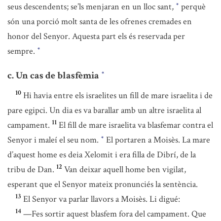
seus descendents; se’ls menjaran en un lloc sant,
perquè
*
són una porció molt santa de les ofrenes cremades en
honor del Senyor. Aquesta part els és reservada per
sempre.
*
c. Un cas de blasfèmia
*
10
Hi havia entre els israelites un fill de mare israelita i de
pare egipci. Un dia es va barallar amb un altre israelita al
11
campament.
El fill de mare israelita va blasfemar contra el
Senyor i maleí el seu nom.
El portaren a Moisès. La mare
*
d’aquest home es deia Xelomit i era filla de Dibrí, de la
12
tribu de Dan.
Van deixar aquell home ben vigilat,
esperant que el Senyor mateix pronunciés la sentència.
13
El Senyor va parlar llavors a Moisès. Li digué:
14
—Fes sortir aquest blasfem fora del campament. Que