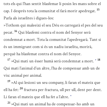
tots els qui l’han sentit blasfemar li posin les mans sobre el
15
cap. I després tota la comunitat el farà morir apedregat.
Parla als israelites i digues-los:
»Tothom qui maleeixi el seu Déu es carregarà el pes del seu
16
pecat.
Qui blasfemi contra el nom del Senyor serà
condemnat a mort. Tota la comunitat l’apedregarà. Tant si
és un immigrant com si és un nadiu israelita, morirà,
perquè ha blasfemat contra el nom del Senyor.
17
18
»Qui mati un ésser humà serà condemnat a mort.
*
Qui mati l’animal d’un altre, l’ha de compensar amb un de
viu: animal per animal.
19
»Al qui lesioni un seu company, li faran el mateix que
20
ell ha fet:
fractura per fractura, ull per ull, dent per dent.
Li faran el mateix que ell ha fet a l’altre.
*
21
»Qui mati un animal ha de compensar-ho amb un