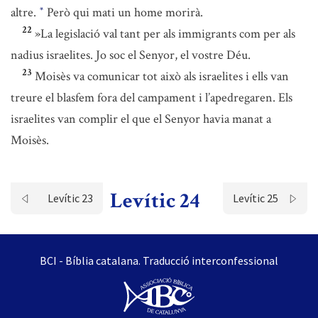
altre.
Però qui mati un home morirà.
*
22
»La legislació val tant per als immigrants com per als
nadius israelites. Jo soc el Senyor, el vostre Déu.
23
Moisès va comunicar tot això als israelites i ells van
treure el blasfem fora del campament i l’apedregaren. Els
israelites van complir el que el Senyor havia manat a
Moisès.
Levític 24
Levític 23
Levític 25
BCI - Bíblia catalana. Traducció interconfessional