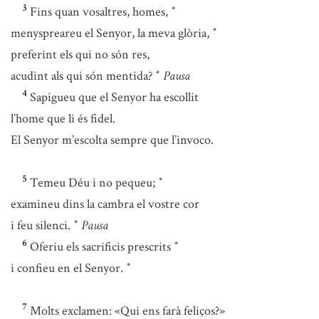
3
Fins quan vosaltres, homes,
*
menyspreareu el Senyor, la meva glòria,
*
preferint els qui no són res,
acudint als qui són mentida?
Pausa
*
4
Sapigueu que el Senyor ha escollit
l’home que li és fidel.
El Senyor m’escolta sempre que l’invoco.
5
Temeu Déu i no pequeu;
*
examineu dins la cambra el vostre cor
i feu silenci.
Pausa
*
6
Oferiu els sacrificis prescrits
*
i confieu en el Senyor.
*
7
Molts exclamen: «Qui ens farà feliços?»