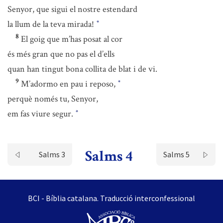
Senyor, que sigui el nostre estendard
la llum de la teva mirada!
*
8
El goig que m’has posat al cor
és més gran que no pas el d’ells
quan han tingut bona collita de blat i de vi.
9
M’adormo en pau i reposo,
*
perquè només tu, Senyor,
em fas viure segur.
*
Salms 4
Salms 3
Salms 5
BCI - Bíblia catalana. Traducció interconfessional