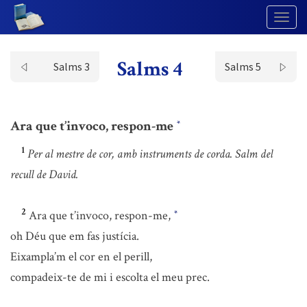
Togg
Navig
Salms 4
Salms 3
Salms 5
Ara que t’invoco, respon-me
*
1
Per al mestre de cor, amb instruments de corda. Salm del
recull de David.
2
Ara que t’invoco, respon-me,
*
oh Déu que em fas justícia.
Eixampla’m el cor en el perill,
compadeix-te de mi i escolta el meu prec.