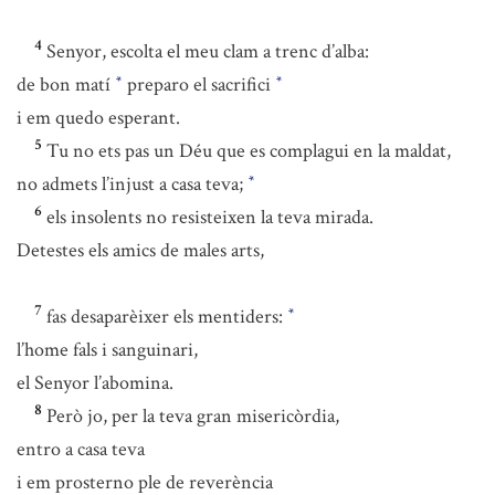
4
Senyor, escolta el meu clam a trenc d’alba:
de bon matí
preparo el sacrifici
*
*
i em quedo esperant.
5
Tu no ets pas un Déu que es complagui en la maldat,
no admets l’injust a casa teva;
*
6
els insolents no resisteixen la teva mirada.
Detestes els amics de males arts,
7
fas desaparèixer els mentiders:
*
l’home fals i sanguinari,
el Senyor l’abomina.
8
Però jo, per la teva gran misericòrdia,
entro a casa teva
i em prosterno ple de reverència