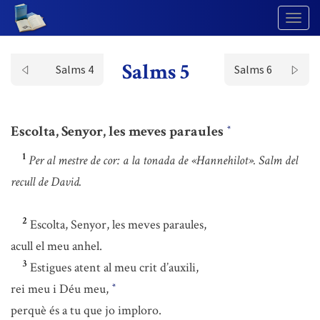
Togg
Navig
Salms 5
Salms 4
Salms 6
Escolta, Senyor, les meves paraules
*
1
Per al mestre de cor: a la tonada de «Hannehilot». Salm del
recull de David.
2
Escolta, Senyor, les meves paraules,
acull el meu anhel.
3
Estigues atent al meu crit d’auxili,
rei meu i Déu meu,
*
perquè és a tu que jo imploro.