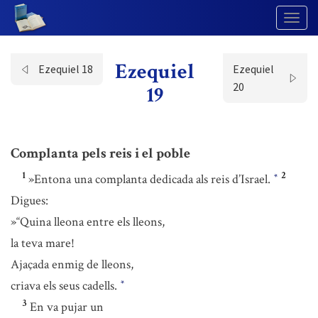
Togg
Navig
Ezequiel
Ezequiel 18
Ezequiel
20
19
Complanta pels reis i el poble
1
2
»Entona una complanta dedicada als reis d’Israel.
*
Digues:
»“Quina lleona entre els lleons,
la teva mare!
Ajaçada enmig de lleons,
criava els seus cadells.
*
3
En va pujar un