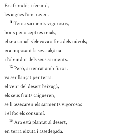
Era frondós i fecund,
les aigües l’amaraven.
11
Tenia sarments vigorosos,
bons per a ceptres reials;
el seu cimall s’elevava a frec dels núvols;
era imposant la seva alçària
i l’abundor dels seus sarments.
12
Però, arrencat amb furor,
va ser llançat per terra:
el vent del desert l’eixugà,
els seus fruits caigueren,
se li assecaren els sarments vigorosos
i el foc els consumí.
13
Ara està plantat al desert,
en terra eixuta i assedegada.