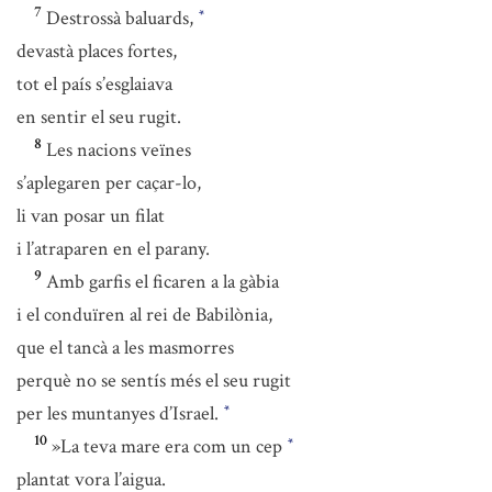
7
Destrossà baluards,
*
devastà places fortes,
tot el país s’esglaiava
en sentir el seu rugit.
8
Les nacions veïnes
s’aplegaren per caçar-lo,
li van posar un filat
i l’atraparen en el parany.
9
Amb garfis el ficaren a la gàbia
i el conduïren al rei de Babilònia,
que el tancà a les masmorres
perquè no se sentís més el seu rugit
per les muntanyes d’Israel.
*
10
»La teva mare era com un cep
*
plantat vora l’aigua.