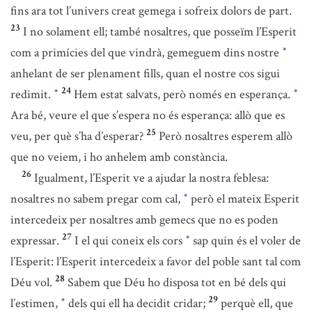
fins ara tot l’univers creat gemega i sofreix dolors de part.
23
I no solament ell; també nosaltres, que posseïm l’Esperit
com a primícies del que vindrà, gemeguem dins nostre
*
anhelant de ser plenament fills, quan el nostre cos sigui
24
redimit.
Hem estat salvats, però només en esperança.
*
*
Ara bé, veure el que s’espera no és esperança: allò que es
25
veu, per què s’ha d’esperar?
Però nosaltres esperem allò
que no veiem, i ho anhelem amb constància.
26
Igualment, l’Esperit ve a ajudar la nostra feblesa:
nosaltres no sabem pregar com cal,
però el mateix Esperit
*
intercedeix per nosaltres amb gemecs que no es poden
27
expressar.
I el qui coneix els cors
sap quin és el voler de
*
l’Esperit: l’Esperit intercedeix a favor del poble sant tal com
28
Déu vol.
Sabem que Déu ho disposa tot en bé dels qui
29
l’estimen,
dels qui ell ha decidit cridar;
perquè ell, que
*