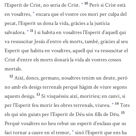
10
l’Esperit de Crist, no seria de Crist.
Però si Crist està
*
en vosaltres,
encara que el vostre cos mori per culpa del
*
pecat, l’Esperit us dona la vida, gràcies a la justícia
11
salvadora.
I si habita en vosaltres l’Esperit d’aquell qui
*
va ressuscitar Jesús d’entre els morts, també, gràcies al seu
Esperit que habita en vosaltres, aquell qui va ressuscitar el
Crist d’entre els morts donarà la vida als vostres cossos
mortals.
12
Així, doncs, germans, nosaltres tenim un deute, però
no amb els desigs terrenals perquè hàgim de viure segons
13
aquests desigs.
Si visquéssiu així, moriríeu; en canvi, si
14
per l’Esperit feu morir les obres terrenals, viureu.
Tots
*
15
els qui són guiats per l’Esperit de Déu són fills de Déu.
Perquè vosaltres no heu rebut un esperit d’esclaus que us
faci tornar a caure en el temor,
sinó l’Esperit que ens ha
*