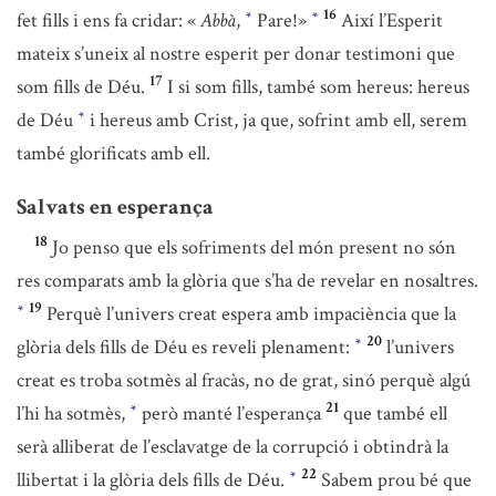
16
fet fills i ens fa cridar: «
Abbà
,
Pare!»
Així l’Esperit
*
*
mateix s’uneix al nostre esperit per donar testimoni que
17
som fills de Déu.
I si som fills, també som hereus: hereus
de Déu
i hereus amb Crist, ja que, sofrint amb ell, serem
*
també glorificats amb ell.
Salvats en esperança
18
Jo penso que els sofriments del món present no són
res comparats amb la glòria que s’ha de revelar en nosaltres.
19
Perquè l’univers creat espera amb impaciència que la
*
20
glòria dels fills de Déu es reveli plenament:
l’univers
*
creat es troba sotmès al fracàs, no de grat, sinó perquè algú
21
l’hi ha sotmès,
però manté l’esperança
que també ell
*
serà alliberat de l’esclavatge de la corrupció i obtindrà la
22
llibertat i la glòria dels fills de Déu.
Sabem prou bé que
*