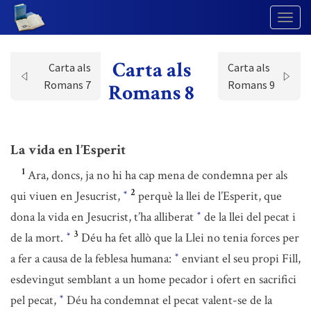
Togg
Navig
Carta als
Carta als
Carta als
Romans 7
Romans 9
Romans 8
La vida en l’Esperit
1
Ara, doncs, ja no hi ha cap mena de condemna per als
2
qui viuen en Jesucrist,
perquè la llei de l’Esperit, que
*
dona la vida en Jesucrist, t’ha alliberat
de la llei del pecat i
*
3
de la mort.
Déu ha fet allò que la Llei no tenia forces per
*
a fer a causa de la feblesa humana:
enviant el seu propi Fill,
*
esdevingut semblant a un home pecador i ofert en sacrifici
pel pecat,
Déu ha condemnat el pecat valent-se de la
*