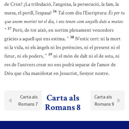
de Crist? ¿La tribulació, l’angoixa, la persecució, la fam, la
36
nuesa, el perill, l’espasa?
Tal com diu l’Escriptura:
És per tu
que anem morint tot el dia, i ens tenen com anyells duts a matar.
37
Però, de tot això, en sortim plenament vencedors
*
38
gràcies a aquell qui ens estima.
N’estic cert: ni la mort
*
ni la vida, ni els àngels ni les potències, ni el present ni el
39
futur, ni els poders,
ni el món de dalt ni el de sota, ni
*
res de l’univers creat no ens podrà separar de l’amor de
Déu que s’ha manifestat en Jesucrist, Senyor nostre.
Carta als
Carta als
Carta als
Romans 7
Romans 9
Romans 8