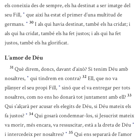
els coneixia des de sempre, els ha destinat a ser imatge del
seu Fill,
que així ha estat el primer d’una multitud de
*
30
germans.
I als qui havia destinat, també els ha cridat; i
*
als qui ha cridat, també els ha fet justos; i als qui ha fet
justos, també els ha glorificat.
L’amor de Déu
31
Què direm, doncs, davant d’això? Si tenim Déu amb
32
nosaltres,
qui tindrem en contra?
Ell, que no va
*
plànyer el seu propi Fill,
sinó que el va entregar per tots
*
33
nosaltres, com no ens ho donarà tot juntament amb ell?
Qui s’alçarà per acusar els elegits de Déu, si Déu mateix els
34
fa justos?
Qui gosarà condemnar-los, si Jesucrist mateix
*
va morir, més encara, va ressuscitar, està a la dreta de Déu
*
35
i intercedeix per nosaltres?
Qui ens separarà de l’amor
*