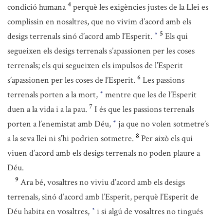
4
condició humana
perquè les exigències justes de la Llei es
complissin en nosaltres, que no vivim d’acord amb els
5
desigs terrenals sinó d’acord amb l’Esperit.
Els qui
*
segueixen els desigs terrenals s’apassionen per les coses
terrenals; els qui segueixen els impulsos de l’Esperit
6
s’apassionen per les coses de l’Esperit.
Les passions
terrenals porten a la mort,
mentre que les de l’Esperit
*
7
duen a la vida i a la pau.
I és que les passions terrenals
porten a l’enemistat amb Déu,
ja que no volen sotmetre’s
*
8
a la seva llei ni s’hi podrien sotmetre.
Per això els qui
viuen d’acord amb els desigs terrenals no poden plaure a
Déu.
9
Ara bé, vosaltres no viviu d’acord amb els desigs
terrenals, sinó d’acord amb l’Esperit, perquè l’Esperit de
Déu habita en vosaltres,
i si algú de vosaltres no tingués
*