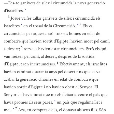
—Fes-te ganivets de sílex i circumcida la nova generació
d’israelites.
*
3
Josuè va fer tallar ganivets de sílex i circumcidà els
4
israelites
en el tossal de la Circumcisió.
Els va
*
*
circumcidar per aquesta raó: tots els homes en edat de
combatre que havien sortit d’Egipte, havien mort pel camí,
5
al desert;
tots ells havien estat circumcidats. Però els qui
van néixer pel camí, al desert, després de la sortida
6
d’Egipte, eren incircumcisos.
Efectivament, els israelites
havien caminat quaranta anys pel desert fins que es va
acabar la generació d’homes en edat de combatre que
havien sortit d’Egipte i no havien obeït el Senyor. El
Senyor els havia jurat que no els deixaria veure el país que
havia promès als seus pares,
un país que regalima llet i
*
7
mel.
Ara, en comptes d’ells, el donava als seus fills. Són
*