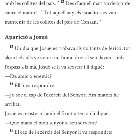
12
amb les collites del país.
Des d’aquell matí va deixar de
*
caure el mannà.
Tot aquell any els israelites es van
*
mantenir de les collites del país de Canaan.
*
Aparició a Josuè
13
Un dia que Josuè es trobava als voltants de Jericó, tot
alçant els ulls va veure un home dret al seu davant amb
l’espasa a la mà. Josuè se li va acostar i li digué:
—Ets amic o enemic?
14
Ell li va respondre:
—Jo soc el cap de l’exèrcit del Senyor. Ara mateix he
arribat.
Josuè es prosternà amb el front a terra i li digué:
—Què mana el meu senyor al seu servent?
15
El cap de l’exèrcit del Senyor li va respondre: