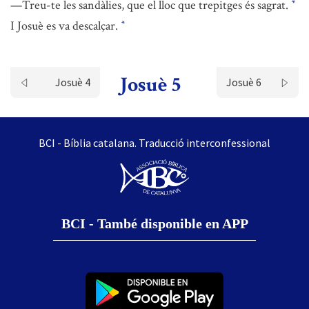
—Treu-te les sandàlies, que el lloc que trepitges és sagrat.
*
I Josuè es va descalçar.
*
Josuè 5
Josuè 4
Josuè 6
BCI - Bíblia catalana. Traducció interconfessional
BCI - També disponible en APP