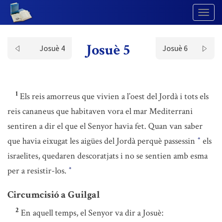
Togg
Navig
Josuè 5
Josuè 4
Josuè 6
1
Els reis amorreus que vivien a l’oest del Jordà i tots els
reis cananeus que habitaven vora el mar Mediterrani
sentiren a dir el que el Senyor havia fet. Quan van saber
que havia eixugat les aigües del Jordà perquè passessin
els
*
israelites, quedaren descoratjats i no se sentien amb esma
per a resistir-los.
*
Circumcisió a Guilgal
2
En aquell temps, el Senyor va dir a Josuè: