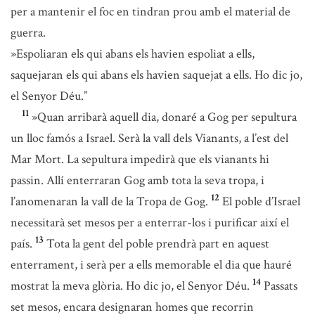
per a mantenir el foc en tindran prou amb el material de
guerra.
»Espoliaran els qui abans els havien espoliat a ells,
saquejaran els qui abans els havien saquejat a ells. Ho dic jo,
el Senyor Déu.”
11
»Quan arribarà aquell dia, donaré a Gog per sepultura
un lloc famós a Israel. Serà la vall dels Vianants, a l’est del
Mar Mort. La sepultura impedirà que els vianants hi
passin. Allí enterraran Gog amb tota la seva tropa, i
12
l’anomenaran la vall de la Tropa de Gog.
El poble d’Israel
necessitarà set mesos per a enterrar-los i purificar així el
13
país.
Tota la gent del poble prendrà part en aquest
enterrament, i serà per a ells memorable el dia que hauré
14
mostrat la meva glòria. Ho dic jo, el Senyor Déu.
Passats
set mesos, encara designaran homes que recorrin