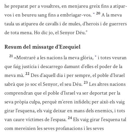
he preparat per a vosaltres, en menjareu greix fins a atipar-
20
vos i en beureu sang fins a embriagar-vos.
A la meva
*
taula us atipareu de cavalls i de mules, d’herois i de guerrers
de tota mena. Ho dic jo, el Senyor Déu.”
Resum del missatge d’Ezequiel
21
»Mostraré a les nacions la meva glòria,
i totes veuran
*
que faig justícia i descarrego damunt d’elles el poder de la
22
meva mà.
Des d’aquell dia i per sempre, el poble d’Israel
23
sabrà que jo soc el Senyor, el seu Déu.
Les altres nacions
comprendran que el poble d’Israel va ser deportat per la
seva pròpia culpa, perquè m’eren infidels; per això els vaig
girar l’esquena, els vaig deixar en mans dels enemics, i tots
24
van caure víctimes de l’espasa.
Els vaig girar l’esquena tal
com mereixien les seves profanacions i les seves