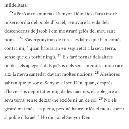
infidelitats.
25
»Però això anuncia el Senyor Déu: Des d’ara tindré
misericòrdia del poble d’Israel, renovaré la vida dels
descendents de Jacob i em mostraré gelós del meu sant
26
nom.
S’avergonyiran de totes les faltes que han comès
*
contra mi,
quan habitaran en seguretat a la seva terra,
*
27
sense que els torbi ningú.
Els faré tornar dels altres
pobles, els aplegaré dels països dels seus enemics i mostraré
28
així la meva santedat davant moltes nacions.
Aleshores
sabran que jo soc el Senyor, el seu Déu, quan, després
d’haver-los deportat enmig de les nacions, els aplegaré a la
29
seva terra, sense deixar-ne exclòs ni un de sol.
No els
giraré mai més l’esquena, perquè hauré infós el meu esperit
al poble d’Israel.
Ho dic jo, el Senyor Déu.
*