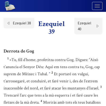
Togg
Navig
Ezequiel
Ezequiel 38
Ezequiel
40
39
Derrota de Gog
1
»Tu, fill d’home, profetitza contra Gog. Digues: “Això
t’anuncia el Senyor Déu: Aquí em tens contra tu, Gog, cap
2
suprem de Mèixec i Tubal.
Et portaré on vulgui,
*
t’arrossegaré, et conduiré, et faré venir i, des de l’extrem
3
inaccessible del nord, et faré atacar les muntanyes d’Israel.
Trencaré l’arc que tens a la mà esquerra i et faré caure les
4
fletxes de la mà dreta.
Moriràs amb tots els teus batallons