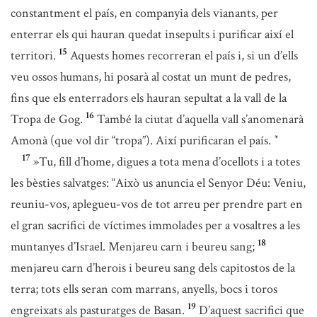
constantment el país, en companyia dels vianants, per
enterrar els qui hauran quedat insepults i purificar així el
15
territori.
Aquests homes recorreran el país i, si un d’ells
veu ossos humans, hi posarà al costat un munt de pedres,
fins que els enterradors els hauran sepultat a la vall de la
16
Tropa de Gog.
També la ciutat d’aquella vall s’anomenarà
Amonà (que vol dir “tropa”). Així purificaran el país.
*
17
»Tu, fill d’home, digues a tota mena d’ocellots i a totes
les bèsties salvatges: “Això us anuncia el Senyor Déu: Veniu,
reuniu-vos, aplegueu-vos de tot arreu per prendre part en
el gran sacrifici de víctimes immolades per a vosaltres a les
18
muntanyes d’Israel. Menjareu carn i beureu sang;
menjareu carn d’herois i beureu sang dels capitostos de la
terra; tots ells seran com marrans, anyells, bocs i toros
19
engreixats als pasturatges de Basan.
D’aquest sacrifici que