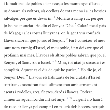
i la multitud de pobles aliats teus, a les muntanyes d’Israel;
us donaré als voltors, als ocellots de tota mena i a les bèsties
5
salvatges perquè us devorin.
Moriràs a camp ras, perquè
6
jo ho he anunciat. Ho diu el Senyor Déu.
Calaré foc al país
de Magog i a les costes llunyanes, on la gent viu confiada.
7
Llavors sabran que jo soc el Senyor.
Faré conèixer el meu
sant nom enmig d’Israel, el meu poble, i no deixaré que el
profanin mai més. Llavors els altres pobles sabran que jo, el
8
Senyor, el Sant, soc a Israel.
Mira, tot això ja s’acosta i es
*
complirà. Aquest és el dia de què he parlat.
Ho dic jo, el
*
9
Senyor Déu.
Llavors els habitants de les ciutats d’Israel
sortiran, encendran foc i l’alimentaran amb armament:
escuts i rodelles, arcs, fletxes, dards i llances. Podran
10
alimentar aquell foc durant set anys.
La gent no haurà
*
de recollir llenya pel camp ni en tallarà dels boscos, perquè